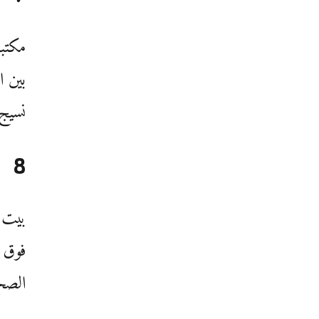
مكتبة
بين ا
نسيج
8
بيت 
فوق ا
الصح