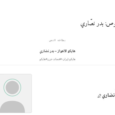
ص: بدر نصّاري
بطاقة النص
هايكو الأهواز – بدر نصّاري
هايكو
إيران
#قصائد حزن
#هايكو
نصّاري