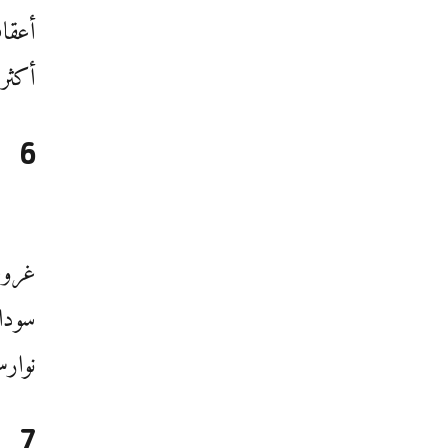
أعقا
أكثر 
6
غروب
سوداء
نوار
7