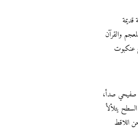
 قديمة
لمعجم والقرآن
 عنكبوت
صفيحي صدأ،
لسطح يتلألأ
ن اللاقط