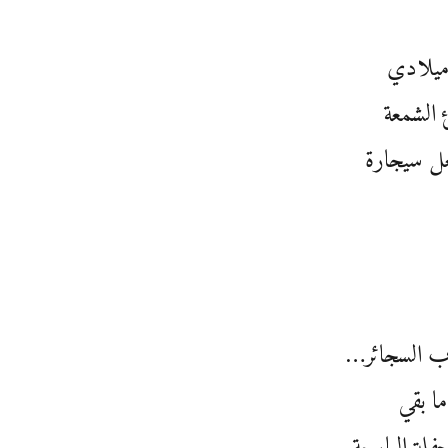
ميلادي
 الشمعة
ل سيجارة
ب السجائر…
ا بقي
لة البارحة