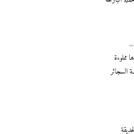
…
 مملوءة
 السجائر
الحديقة