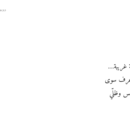
حجم 
ة غريبة…
عرف سوى
س وظلّي