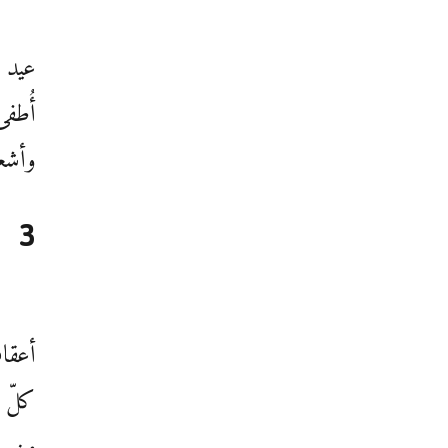
عيد 
أُطفئ
وأشع
3
أعقا
كلّ م
من حف