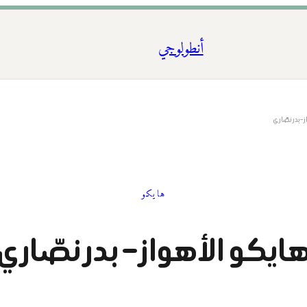
أنطولوجي
– بدر نصّاري
هايكو
ايكو الأهواز – بدر نصّاري