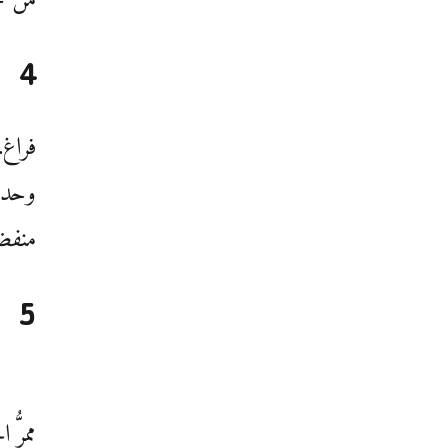
4
فراغ
وحدها
منفضة
5
ممرُّ 