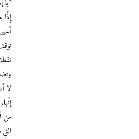
“يا إ
إِذًا
أخيرا
توقف 
تقطف 
وتضع
لا أع
إنّها
من أ
التي ق