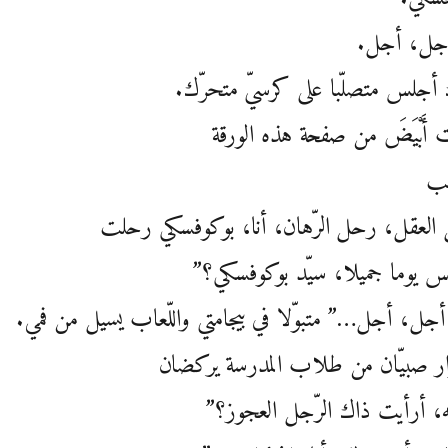
أجل، أجل.
أجلس متصلّبا على كرسيّ متحرّك.
َبْيَضَ من صفحة هذه الورقة
ب
العقل، رحل الرّهان، أنا، بوكوفسكي رحلت
س يوما جميلا، سيّد بوكوفسكي؟”
أجل، أجل…” متبوّلا في بيجامتي واللّعاب يسيل من فمي.
ار صبيّان من طلاب المدرسة يركضان
، أرأيت ذاك الرّجل العجوز؟”