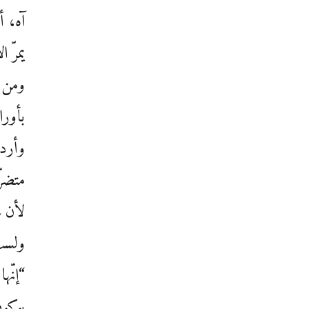
آه، 
يمرّ 
ومن ح
بأور
وأرد
متضرّ
لأن تُ
ولست
“إنّه
بوكو