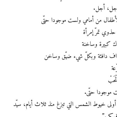
أجل، أجل.
الأطفال من أمامي ولست موجودا حتّى
ذوي تمرّ إمرأة
اك كبيرة وساخنة
اف دافئة وبكلّ شيء ضيّق وساخن
عة
حَبْ
 موجودا حتّى.
ا أولى خيوط الشمس التي تبزغ منذ ثلاث أيام، سيّد
فسكي.”