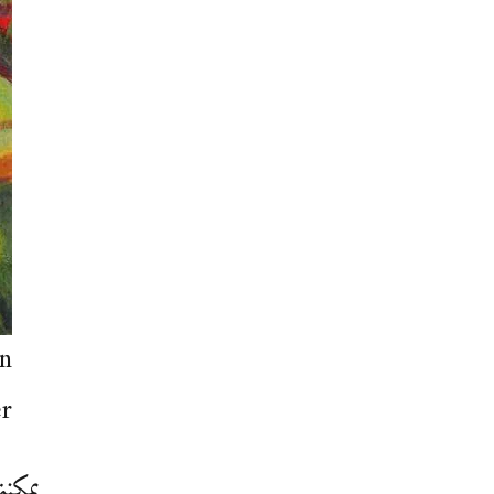
n
r
يمكنن