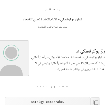
بطاقة النص
تشارلز بوكوفسكي – الأيّام الأخيرة لصبيّ الانتحار
شعر مترجم
الولايات المتحدة
لز بوكوفسكي
هنري تشارلز بوكوفسكي (Charles Bukowski) أمريكي من أصل ألماني،
ولد في 16 أغسطس 1920 في مدينة آندرناخ بألمانيا. وتوفي في 9
رة،…
a n t o l g y . c o m