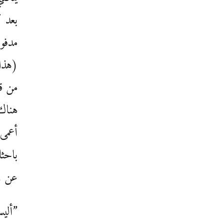
بعد ك
مدفوع
(هذا
من قب
هناك 
أعمى 
باحثا
عن ر
”أليس