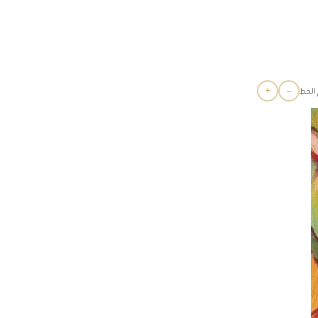
+
−
الخط