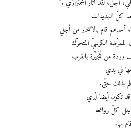
لهي، أجل، لقد أثار اشمئزازي .”
 بعد كلّ التهديدات
، أحدهم قام بالانتحار من أجلي
الممرّضة الكرسيّ المتحرّك
وردة من شُجَيْرَة بالقرب
ها في يدي
لم بذلك حتّى.
، قد تكون أيضا أيري
جل كلّ روائعه
ام بها.