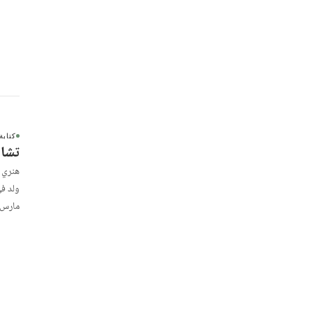
كتابة
تشار
مارس 1994. شاعر وروائي وكاتب قصة قصي