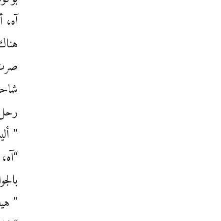
آه، 
هناك 
صرت أ
شاح
رحل 
” ألي
“آه، 
بالجو
” هيه