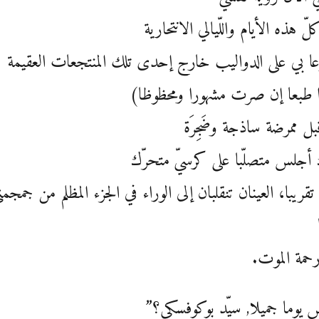
لّ هذه الأيام واللّيالي الانتحارية
ا بي على الدواليب خارج إحدى تلك المنتجعات العقيمة
 طبعا إن صرت مشهورا ومحظوظا)
ل ممرضة ساذجة وضَجِرَة
أجلس متصلّبا على كرسيّ متحرّك
تقريبا، العينان تنقلبان إلى الوراء في الجزء المظلم من جمجمت
حمة الموت.
 يوما جميلا, سيّد بوكوفسكي؟”