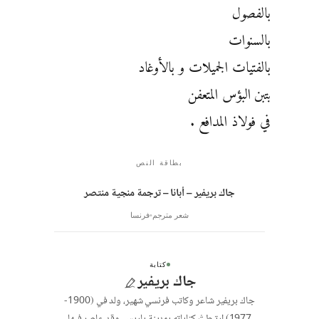
بالفصول
بالسنوات
بالفتيات الجميلات و بالأوغاد
بتبن البؤس المتعفن
في فولاذ المدافع .
بطاقة النص
جاك بريفير – أبانا – ترجمة منجية منتصر
شعر مترجم
فرنسا
كتابة
جاك بريفير
جاك بريفير شاعر وكاتب فرنسي شهير، ولد في (1900-
1977) ارتبطتْ كتاباته بمدينة باريس، وقد عاصر فيها