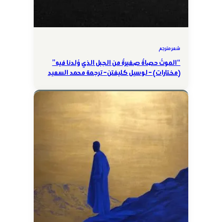
شعر مترجم
“الموتُ حصاةٌ صغيرةٌ من الجبل الذي وُلدنا فيه”
(مختارات) – لوسيل كليفتن – ترجمة محمد السعيد