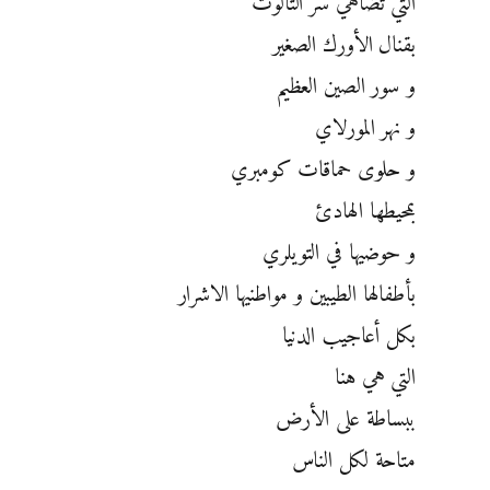
التي تضاهي سر الثالوث
بقنال الأورك الصغير
و سور الصين العظيم
و نهر المورلاي
و حلوى حماقات كومبري
بمحيطها الهادئ
و حوضيها في التويلري
بأطفالها الطيبين و مواطنيها الاشرار
بكل أعاجيب الدنيا
التي هي هنا
ببساطة على الأرض
متاحة لكل الناس