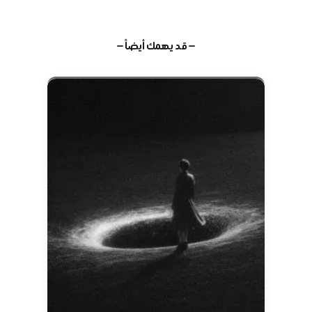
— قد يهمك أيضاً —