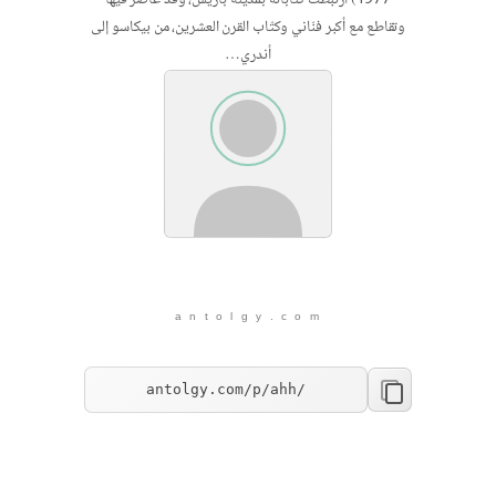
وتقاطع مع أكبر فنّاني وكتّاب القرن العشرين، من بيكاسو إلى
أندري…
a n t o l g y . c o m