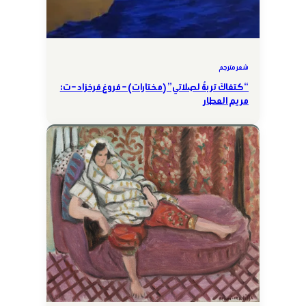
شعر مترجم
“كتفاكَ تربةٌ لصلاتي” (مختارات) – فروغ فرخزاد – ت:
مريم العطار