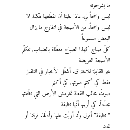
ما يشرحونه
ليس واضحاً لي. لماذا علينا أن نقطّعها هكذا, لا
ليس واضحاً. من الأسيجة في الخارج ما يزال
البعض مسموعاً
كلّ صباحٍ كهذا الصباح مغطّاة بالضباب, تتكلّم
الأسيجة العريضة
غير القابلة للاختراق. أشغّل الأخبار في التلفاز
فقط كي أكتم صوتها, كي أكتم
صوتَ مخالب القطة تخرمش الأرض التي نظّفتها
مجدّداً. كي أريها أنّها نظيفة
” نظيفة” أقول وأنا أربّت عليها وأدلّها. فوقنا أو
تحتنا