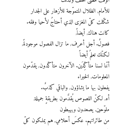
الوقتُ مضى للخلف وكذلك
للأمام, الظلال المتموّجة للأزهار على الجدار
شكّلت كلّ المغزى الذي أحتاجُ لأحيا وفقه.
كانت هناك, أيضاً,
فصولٌ. أجل أعرف, ما تزال الفصول موجودةً,
لكنّك تعلمُ أيضاً
أنّنا لسنا متأكِّدَين. الآخرون متأكّدون, يقدّمون
المعلومات, الخبراء
يفعلون بها ما يشاؤون, والباقي كذبٌ.
أه, لكنّ اللصوص يُقدَّمون بطريقةٍ جميلة,
ملوّحين, يصعدون ويهبطون
من طائراتهم. عكسَ أحلامي, هم يملكون كلّ