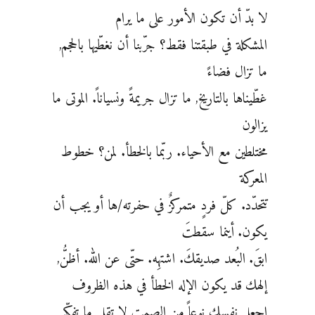
لا بدّ أن تكون الأمور على ما يرام
المشكلة في طبقتنا فقط؟ جرّبنا أن نغطّيها بالحجم,
ما تزال فضاءً
غطّيناها بالتاريخ, ما تزال جريمةً ونسياناً. الموتى ما
يزالون
مختلطين مع الأحياء. ربّما بالخطأ. لمن؟ خطوط
المعركة
تتحدّد. كلّ فردٍ متمركزٌ في حفرته/ها أو يجب أن
يكون. أينما سقطتَ
ابقَ. البُعد صديقكَ. اشتهِه. حتّى عن الله. أظنُّ,
إلهك قد يكون الإله الخطأ في هذه الظروف
اجعل نفسك نوعاً من الصمت لا تقل ما تفكّر