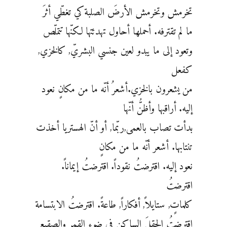
تخرمش وتخرمش الأرضَ الصلبة كي تغطّي أثرَ
ما لم تقترفه. أحملها أحاول تهدئتها لكنّها تتملّص
وتعود إلى ما يبدو لعين جنسي البشريّ, كالخزي,
كفعل
من يشعرون بالخزي.أشعرُ أنّه ما من مكانٍ نعود
إليه. أراقبها وأظنُّ أنّها
بدأت تصاب بالعمى,ربّما, أو أنّ الهستريا أخذت
تنتابها. أشعر أنّه ما من مكانٍ
نعود إليه. اقترضتُ نقوداً. اقترضتُ إيماناً.
اقترضتُ
كلماتٍ, ستايلاً, أفكاراً, طاعةً. اقترضتُ الابتسامة
اقترضتُ الحقلَ الساكن في ضوء القمر والصقيع