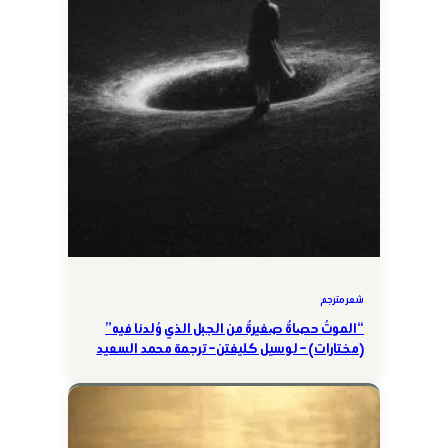
شعر مترجم
“الموتُ حصاةٌ صغيرةٌ من الجبل الذي وُلدنا فيه”
(مختارات) – لوسيل كليفتن – ترجمة محمد السعيد