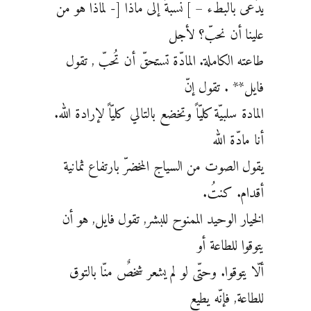
يدُعى بالبطء – ] نسبةً إلى ماذا [- لماذا هو من
علينا أن نحبّ؟ لأجل
طاعته الكاملة. المادّة تستحقّ أن تُحبّ , تقول
فايل** . تقول إنّ
المادة سلبيّة كليّاً وتخضع بالتالي كليّاً لإرادة الله.
أنا مادّة الله
يقول الصوت من السياج المخضرّ بارتفاع ثمانية
أقدام. كنتُ.
الخيار الوحيد الممنوح للبشر, تقول فايل, هو أن
يتوقوا للطاعة أو
ألّا يتوقوا. وحتّى لو لم يشعر شخصٌ منّا بالتوق
للطاعة, فإنّه يطيع