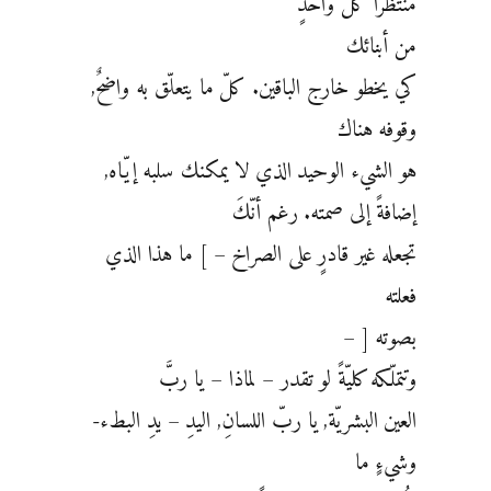
منتظراً كلّ واحدٍ
من أبنائك
كي يخطو خارج الباقين. كلّ ما يتعلّق به واضحٌ,
وقوفه هناك
هو الشيء الوحيد الذي لا يمكنك سلبه إيّاه,
إضافةً إلى صمته. رغم أنّكَ
تجعله غير قادرٍ على الصراخ – ] ما هذا الذي
فعلته
بصوته [ –
وتتملّكه كليّةً لو تقدر – لماذا – يا ربَّ
العين البشريّة, يا ربّ اللسانِ, اليدِ – يدِ البطء-
وشيءٍ ما