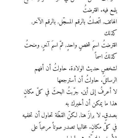
يلمع فيه. اقترضتُ
الهاتف, اتّصلتُ بالرقم المسجّل, بالرقم الآخر,
كذلك
اقترضتُ اسمَ شخصٍ واحدٍ, ثمّ اسمَ آخرٍ, ومنحتُ
كذلكَ اسماً
لشخصٍ حديث الولادة. حاولتُ أن أفهم
الرسائلَ. حاولتُ أن أسترجعها
لا أعرفُ إلى أين. جرّبتُ البحثَ في كلّ مكانٍ
هذا ما يمكن أن أخبرك به
بصدقٍ. لا برازَ هنا, لكنّ القطّة تحاول أن تخفيه
في كلّ مكانٍ. مخالبها تصدر صوتاً مرعباً على