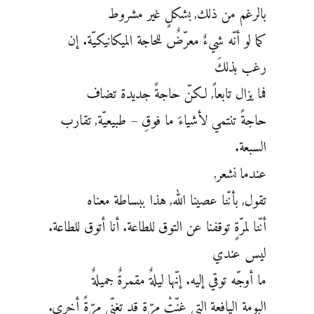
بالرغم من ذلك, بشكلٍ غير مشروط
كما لو أنّه شيءٌ معرّضٌ للحاجة الميكانيكيّة. إن
رغب بذلكَ
فما يزال تابعاً, لكنّ حاجةً جديدة تضاف
حاجةً تنتمي لأشياءَ ما فوقِ – طبيعيّة, تقارب
السبعة.
عندما نشعر,
تقول, بأنّنا عصينا الله, هذا ببساطة معناه
أنّنا لمرّةٍ توقفنا عن التوق للطاعة. أنا أتوق للطاعة.
ليس عندي
ما أوجّه توقي إليه. إنّها ليلةٌ مقمرةٌ جميلةٌ
البومة اليافعة التي غنّتْ مرّة قد تغنّي مرّةً أخرى.