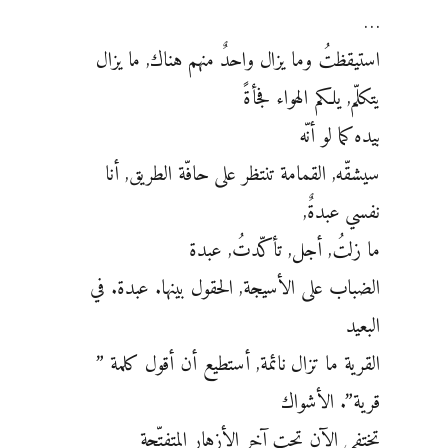
…
استيقظتُ وما يزال واحدٌ منهم هناك, ما يزال
يتكلّم, يلكم الهواء فجأةً
بيده كما لو أنّه
سيشقّه, القمامة تنتظر على حافّة الطريق, أنا
نفسي عبدةٌ,
ما زلتُ, أجل, تأكّدتُ, عبدة
الضباب على الأسيجة, الحقول بينها. عبدة. في
البعيد
القرية ما تزال نائمة, أستطيع أن أقول كلمة ”
قرية”. الأشواك
تختفي الآن تحت آخر الأزهار المتفتّحة