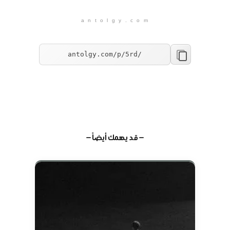
a n t o l g y . c o m
— قد يهمك أيضاً —