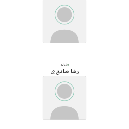
كتابة
رشا صادق