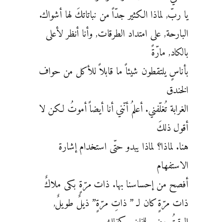
يا ربّ, لماذا الكثير جدّاً من نباتاتكَ لها أشواك.
البارحة, على امتداد الطرقات, وأنا أنظر لأعلى
بالكاد, مارّةً
بأناسٍ يلتقطون شيئاً ما قابلاً للأكل من حواف
الخندق
الغرابة تُغلّفني. أعلمُ أنّني أنا أيضاً أموتُ لكن لا
أقول ذلكَ
هنا. لماذا؟ لماذا يبدو حتّى استخدام إشارة
الاستفهام
أفصح من إحساسنا بها. ذات مرّةٍ بكى ملاكٌ
ذات مرّةٍ كان لـ ” ذاتِ مرّةٍ” ذيلٌ طويلٌ,