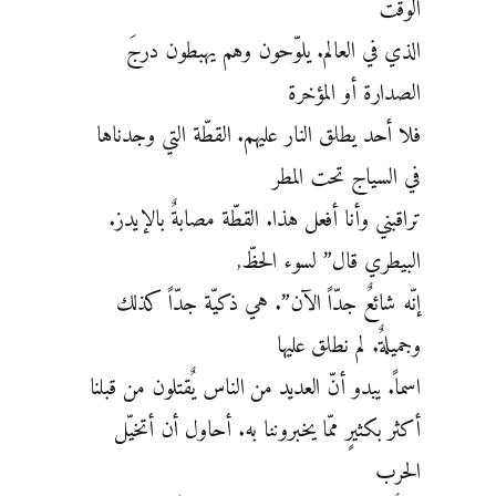
الوقت
الذي في العالم. يلوّحون وهم يهبطون درجَ
الصدارة أو المؤخرة
فلا أحد يطلق النار عليهم. القطّة التي وجدناها
في السياج تحت المطر
تراقبني وأنا أفعل هذا. القطّة مصابةٌ بالإيدز.
البيطري قال” لسوء الحظّ,
إنّه شائعٌ جدّاً الآن”. هي ذكيّة جدّاً كذلك
وجميلةٌ. لم نطلق عليها
اسماً. يبدو أنّ العديد من الناس يٌقتلون من قبلنا
أكثر بكثيرٍ ممّا يخبروننا به. أحاول أن أتخيّل
الحرب