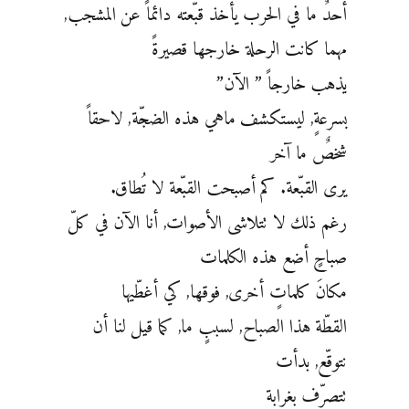
أحدٌ ما في الحرب يأخذ قبّعته دائماً عن المشجب,
مهما كانت الرحلة خارجها قصيرةً
يذهب خارجاً ” الآن”
بسرعةٍ, ليستكشف ماهي هذه الضجّة, لاحقاً
شخصٌ ما آخر
يرى القبّعة. كم أصبحت القبّعة لا تُطاق.
رغم ذلك لا تتلاشى الأصوات, أنا الآن في كلّ
صباحٍ أضع هذه الكلمات
مكانَ كلماتٍ أخرى, فوقها, كي أغطّيها
القطّة هذا الصباح, لسببٍ ما, كما قيل لنا أن
نتوقّع, بدأت
تتصرّف بغرابة