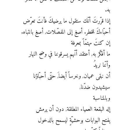
به.
إذا قرّرتَ أنّك ستقول ما يرضيكَ فأنتَ تعرّض
أحبّاءكَ للخطر. أصغِ إلى المفصّلات, أصغِ بانتباه.
إن كنتَ مهتمّاً بمعرفة
ما أفكّر به, أعتقد أنّهم يسرقوننا في وضح النهار
وأنّنا نريدُ
أن نبقى عميان, وخرساً أيضاَ, حتّى أحبّاؤنا
سيشهدون ضدّنا,
وبالمناسبة
إله البقعة العمياء المطلقة, دون أن يرمش
يفتح البوابات بوحشيّةٍ ليسمح بالدخول