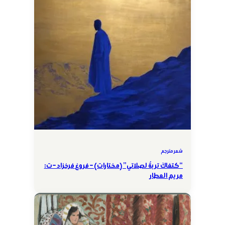
شعر مترجم
“كتفاكَ تربةٌ لصلاتي” (مختارات) – فروغ فرخزاد – ت:
مريم العطار