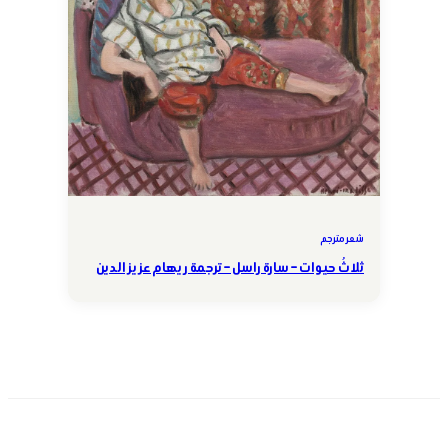
شعر مترجم
ثلاثُ حيوات – سارة راسل – ترجمة ريهام عزيز الدين