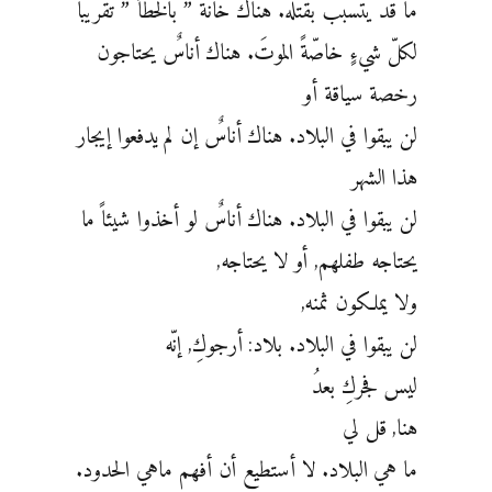
ما قد يتسبّبُ بقتله. هناك خانة ” بالخطأً ” تقريباً
لكلّ شيءٍ خاصّةً الموتَ. هناك أناسٌ يحتاجون
رخصة سياقة أو
لن يبقوا في البلاد. هناك أناسٌ إن لم يدفعوا إيجار
هذا الشهر
لن يبقوا في البلاد. هناك أناسٌ لو أخذوا شيئاً ما
يحتاجه طفلهم, أو لا يحتاجه,
ولا يملكون ثمنه,
لن يبقوا في البلاد. بلاد: أرجوكِ, إنّه
ليس فجركِ بعدُ
هنا, قل لي
ما هي البلاد. لا أستطيع أن أفهم ماهي الحدود.