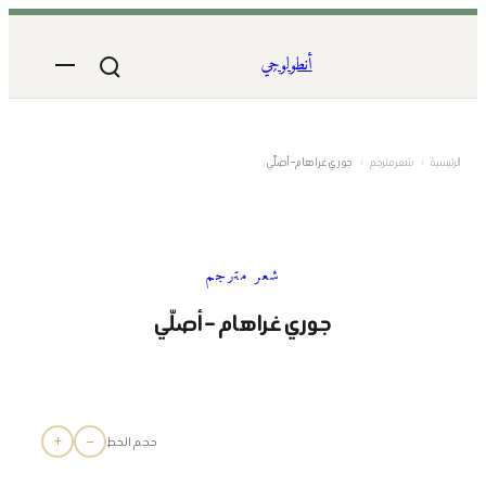
تخطى
إلى
أنطولوجي
المحتوى
الرئيسية
›
شعر مترجم
›
جوري غراهام – أصلّي
شعر مترجم
جوري غراهام – أصلّي
+
−
حجم الخط