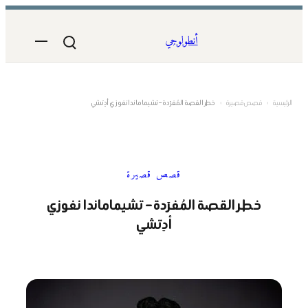
تخطى
إلى
أنطولوجي
المحتوى
الرئيسية
›
قصص قصيرة
›
خطر القصة المُفرَدة – تشيماماندا نغوزي أدِتشي
قصص قصيرة
خطر القصة المُفرَدة – تشيماماندا نغوزي
أدِتشي