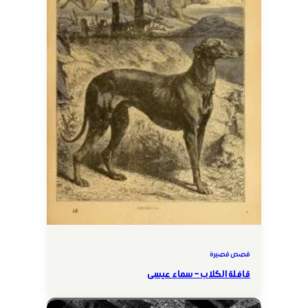
قصص قصيرة
قافلة الكلاب – سماء عيسى