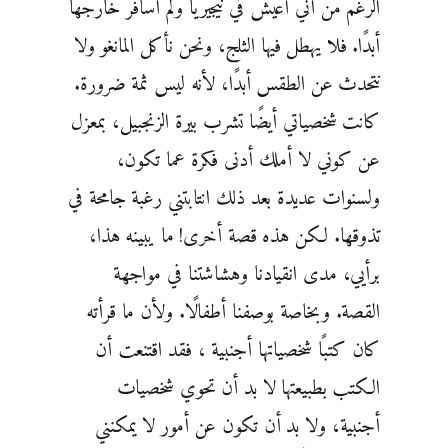
الرغم من أني أعيش في نيجيريا ولم أسافر خارجها
أبدًا. فلا يهطل فيها الثلج، ونحن نأكل المانغو ولا
نتحدث عن الطقس أبدًا، لأنه ليس ثمة ضرورة.
كانت شخصياتي أيضًا تشرب بيرة الزنجبيل، بمعزل
عن كوني لا أملك أدنى فكرة عما تكون،
ولسنوات عديدة بعد ذلك انتابتني رغبة جامحة في
تذوقها. لكن هذه قصة أخرى! ما يبينه هذا،
برأيي، مدى انقيادنا وهشاشتنا في مواجهة
القصة. وبخاصة بوصفنا أطفالًا. ولأن ما قرأته
كان كتبًا شخصياتها أجنبية ، فقد اقتنعت أن
الكتب بطبيعتها لا بد أن تحوي شخصيات
أجنبية، ولا بد أن تكون عن أمور لا يمكنني