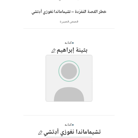
خطر القصة المُفرَدة – تشيماماندا نغوزي أدِتشي
قصص قصيرة
كتابة
بثينة إبراهيم
كتابة
تشيماماندا نغوزي أدِتشي