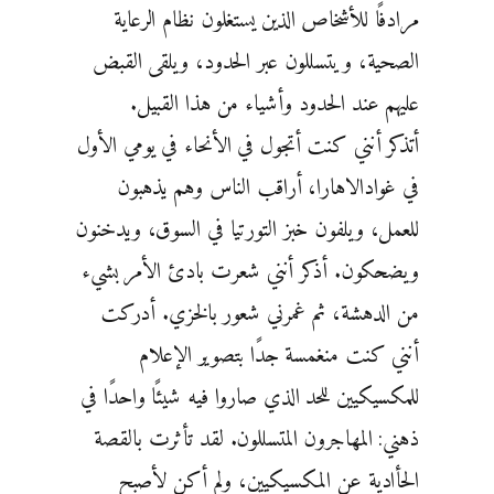
مرادفًا للأشخاص الذين يستغلون نظام الرعاية
الصحية، ويتسللون عبر الحدود، ويلقى القبض
عليهم عند الحدود وأشياء من هذا القبيل.
أتذكر أنني كنت أتجول في الأنحاء في يومي الأول
في غوادالاهارا، أراقب الناس وهم يذهبون
للعمل، ويلفون خبز التورتيا في السوق، ويدخنون
ويضحكون. أذكر أنني شعرت بادئ الأمر بشيء
من الدهشة، ثم غمرني شعور بالخزي. أدركت
أنني كنت منغمسة جدًا بتصوير الإعلام
للمكسيكيين للحد الذي صاروا فيه شيئًا واحدًا في
ذهني: المهاجرون المتسللون. لقد تأثرت بالقصة
الحأادية عن المكسيكيين، ولم أكن لأصبح