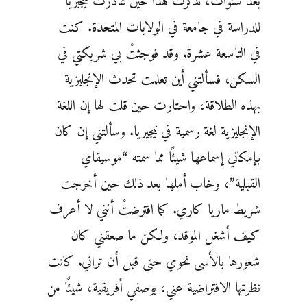
بعد سنوات، تذكرت هذا حين غادرت نيجيريا
للدراسة في جامعة في الولايات المتحدة. كنت
في التاسعة عشرة. وقد فوجئتْ بي شريكتي في
السكن، فسألتني أين تعلمت تحدث الإنجليزية
بهذه الطلاقة، واحتارت حين قلت لها إن اللغة
الإنجليزية لغة رسمية في نيجيريا. وسألتني إن كان
بإمكاني إسماعها شيئًا مما سمته “موسيقاي
القبلية”، وخاب أملها بعد ذلك حين أخرجت
شريط ماريا كاري. كما افترضتْ أنني لا أعرف
كيف أشغل الموقد، ولكن ما صعقني كان
شعورها بالأسى نحوي حتى قبل أن تراني. كانت
نظرتها الافتراضية عني، بوصفي أفريقية، شيئًا من