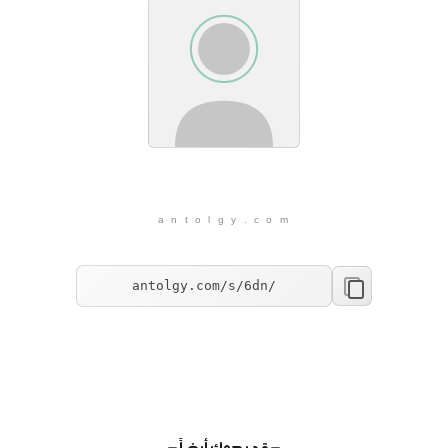
a n t o l g y . c o m
— قد يهمك أيضاً —