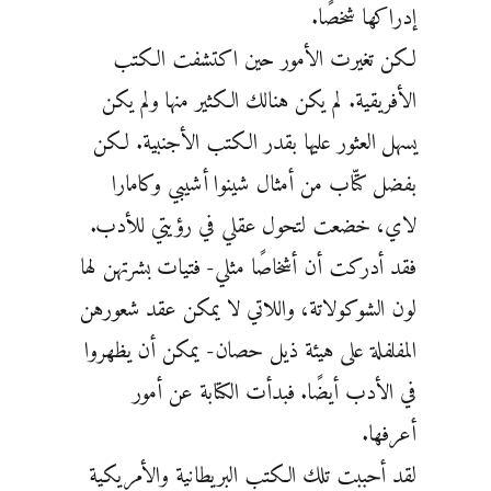
إدراكها شخصًا.
لكن تغيرت الأمور حين اكتشفت الكتب
الأفريقية. لم يكن هنالك الكثير منها ولم يكن
يسهل العثور عليها بقدر الكتب الأجنبية. لكن
بفضل كتّاب من أمثال شينوا أشيبي وكامارا
لاي، خضعت لتحول عقلي في رؤيتي للأدب.
فقد أدركت أن أشخاصًا مثلي- فتيات بشرتهن لها
لون الشوكولاتة، واللاتي لا يمكن عقد شعورهن
المفلفلة على هيئة ذيل حصان- يمكن أن يظهروا
في الأدب أيضًا. فبدأت الكتابة عن أمور
أعرفها.
لقد أحببت تلك الكتب البريطانية والأمريكية