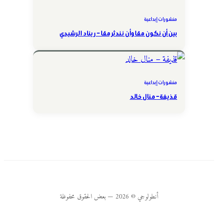
منشورات إبداعية
بين أن نكون معًا وأن نندثر معًا – ريناد الرشيدي
منشورات إبداعية
قذيفة – منال خالد
أنطولوجي © 2026 — بعض الحقوق محفوظة