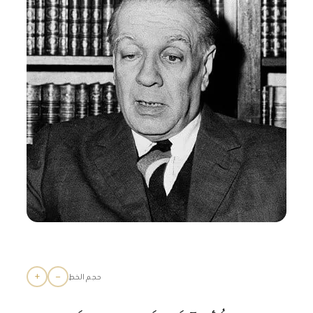
+
−
حجم الخط