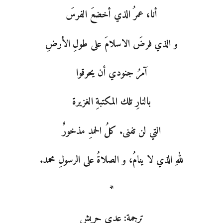
أنا، عمرُ الذي أخضعَ الفرسَ
و الذي فرضَ الاسلامَ على طولِ الأرضِ
آمرُ جنودي أن يحرقوا
بالنارِ تلك المكتبةِ الغزيرة
التي لن تفنى. كلُ الحمدِ مذخورٌ
للهِ الذي لا ينامُ، و الصلاةُ على الرسولِ محمد.
*
ترجمة: عدي حربش