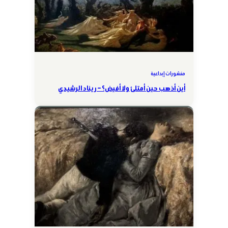
منشورات إبداعية
أين أذهب حين أمتلئ ولا أفيض؟ – ريناد الرشيدي