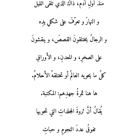
منذُ أولِ آدمَ، ذاكَ الذي تلقى الليلَ
و النهارَ و تعرّفَ على شكلِ يدِه
و الرجالُ يختلقونَ القصصَ، و ينقشونَ
على الصخرِ، و المعدنِ، و الأوراقِ
كلُ ما يحويه العالمُ أو تختلقهُ الأحلامُ.
ها هنا ثمرةُ جهدِهم: المكتبة.
يُقالُ أنَّ ثروةَ المجلداتِ التي تحويها
تفوقُ عددَ النجومِ و حباتِ