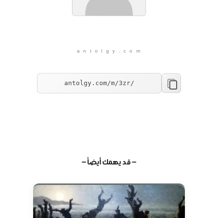
a n t o l g y . c o m
— قد يهمك أيضاً —