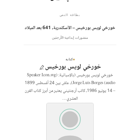
بطاقة النص
خورخي لويس بورخيس – الأسكندرية، 641 بعد الميلاد
منشورات إبداعية
الأرجنتين
كتابة
خورخي لويس بورخيس
خورخي لويس بورخيس (بالإسبانية: (Speaker Icon.svg
audio) Jorge Luis Borges)، عاش بين 24 أغسطس 1899
– 14 يونيو 1986، كاتب أرجنتيني يعتبر من أبرز كتاب القرن
العشري…