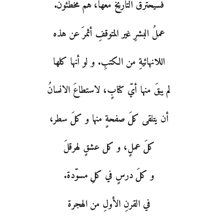
فسيحترقُ التاريخَ معَها، هم مخطئون.
عملُ البشرِ غير المتوقفِ أثمرَ عن هذه
اللانهائيةِ من الكتبِ. و لو أنها كلها
لم يبقَ منها أيّ كتابٍ، لاستطاعَ الانسانُ
أن يتلقى كلَ صفحةٍ منها و كلَ سطر،
كلَ عملٍ، و كل عشقٍ لهرقلَ
و كلَ درسٍ في كلِ مسوّدة.
في القرنِ الأولِ من الهجرة