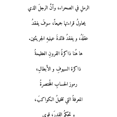
الرملِ في الصحراء، وأنَّ الرجلَ الذي
يحاولُ قراءتها جميعاً، سوفَ يفقدُ
عقلَهُ، و يفقدُ فائدةَ عينيهِ الجريئتين.
ها هُنا ذاكرةُ القرونِ العظيمةُ
ذاكرة السيوفِ و الأبطالِ،
رموز الحسابِ المُختصرةُ
المعرفةُ التي تتخيلُ الكواكبَ،
و تحكمُ القدرَ، قوى