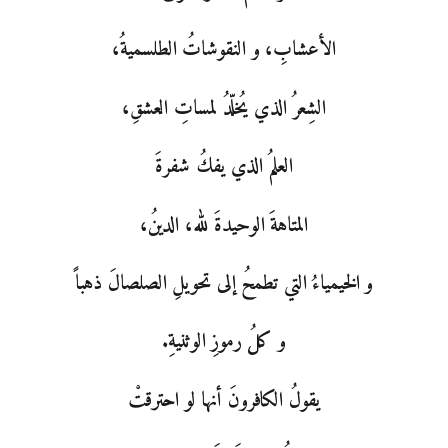
الأعشابِ، و النقوشاتُ الطلسميةُ،
الشِعرُ الذي يُخلّدُ لمساتِ العشقِ،
العلمُ الذي يفكُ شفرةَ
المتاهةَ الوحيدةَ لله، الدينُ،
و الخيمياءُ التي تطمحُ إلى تحويلِ الصلصالَ ذهباً
و كلُ رموزِ الوثنيةِ.
يقولُ الكافرونَ أنها لو احترقتْ