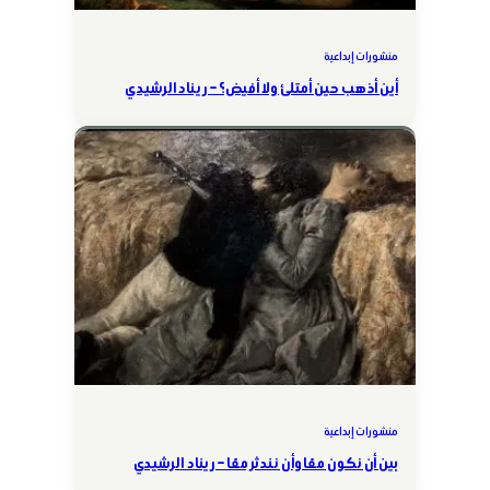
منشورات إبداعية
أين أذهب حين أمتلئ ولا أفيض؟ – ريناد الرشيدي
منشورات إبداعية
بين أن نكون معًا وأن نندثر معًا – ريناد الرشيدي