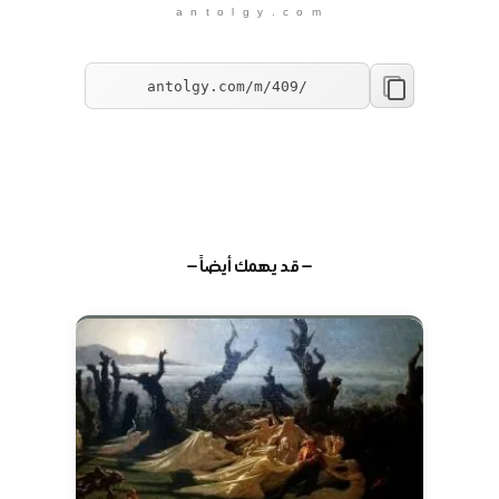
a n t o l g y . c o m
— قد يهمك أيضاً —