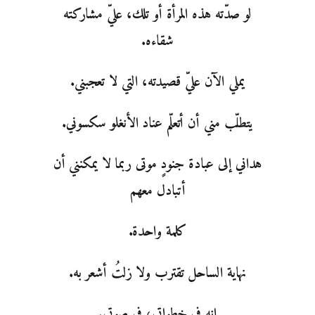
لو صدّته هذه المرأة أو تلك، عليّ مشاركته
شقاءه.
يملي الآن عليّ قصيدته، التي لا تعجبني.
يتطلّب مني أن أتعلّم عناد الأنغلو سكسوني.
هداني إلى عبادة جنودٍ موتى ربما لا يمكنني أن
أتبادل معهم
كلمة واحدة.
نهاية الساحل تقترب ولا زلتُ أشعر به.
إنه في خطواتي، في صوتي.