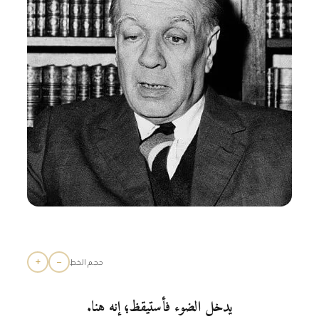
+
−
حجم الخط
يدخل الضوء فأستيقظ؛ إنه هنا.