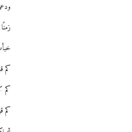
ودعي 
زمنًا
خبأتُ
كم قا
كم كا
كم ق
ثم ن