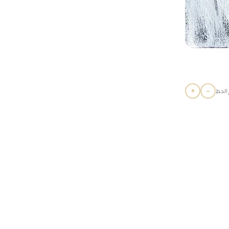
+
−
الخط