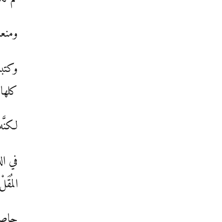
ومنعت
وكتبت
كلها
لكنَّ
في ال
المُقَلْ
حاصرتن