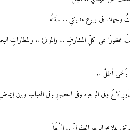
ُ وجهك في ربوع مدينتي .. علَّقتُه
ُ محظورًا على كلِّ المشارفِ .. والموانئ .. والمطاراتِ البعي
ه رَغمى أطلْ ..
دُورِ لاحَ وفى الوجوه وفى الحضورِ وفى الغياب وبين إيماضِ
ي بملامحِ الوجه الطفوليِّ .. الرَّجُلْ