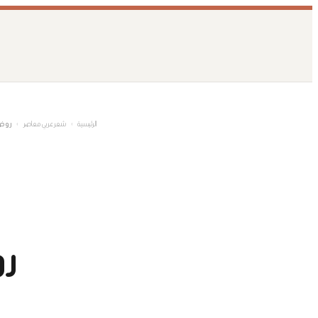
تخطى
إلى
المحتوى
الرئيسية
›
شعر عربي معاصر
›
روضة
رو