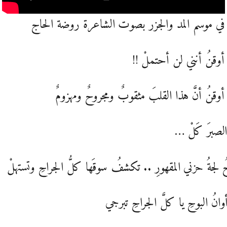
في موسم المد والجزر بصوت الشاعرة روضة الحاج
َ أوقنُ أنني لن أحتملْ !!
َ أوقنُ أنَّ هذا القلبَ مثقوبٌ ومجروحٌ ومهزومٌ
لصبرَ كَلْ …
ُ لجةُ حزني المقهورِ .. تكشفُ سوقَها كلُّ الجراحِ وتستهلْ
وانُ البوحِ يا كلَّ الجراحِ تبرجي