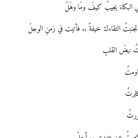
البكاءَ يجيبُ كيفَ ومَا وهَلْ
 تجنبتُ التقاءك خيفةً .. فأتيت في زمنِ الوجلْ
 نبضَ القلبِ
ومتُ
برتُ
ررتُ
كصتُ عن عهدي .. أجلْ