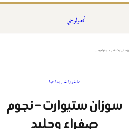
أنطولوجي
 ستيوارت – نجوم صفراء وجليد
منشورات إبداعية
سوزان ستيوارت – نجوم
صفراء وجليد