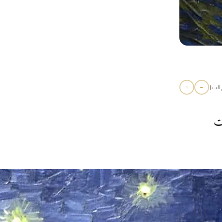
+
−
الخط
ت