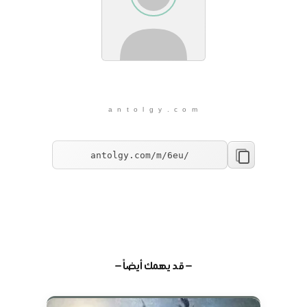
a n t o l g y . c o m
— قد يهمك أيضاً —