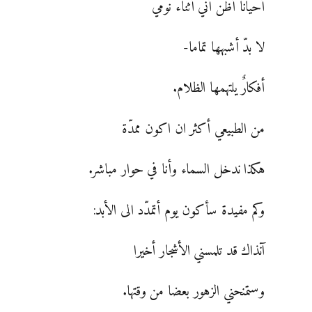
أحيانا أظن أني أثناء نومي
لا بدّ أشبهها تماما-
أفكارٌ يلتهمها الظلام.
من الطبيعي أكثر ان اكون ممدّة
هكذا ندخل السماء وأنا في حوار مباشر.
وكم مفيدة سأكون يوم أتمدّد الى الأبد:
آنذاك قد تلمسني الأشجار أخيرا
وستمنحني الزهور بعضا من وقتها.