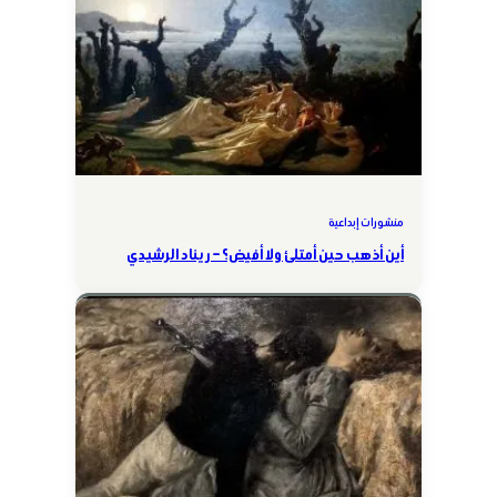
منشورات إبداعية
أين أذهب حين أمتلئ ولا أفيض؟ – ريناد الرشيدي