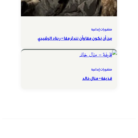
منشورات إبداعية
بين أن نكون معًا وأن نندثر معًا – ريناد الرشيدي
منشورات إبداعية
قذيفة – منال خالد