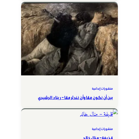
منشورات إبداعية
بين أن نكون معًا وأن نندثر معًا – ريناد الرشيدي
منشورات إبداعية
قذيفة – منال خالد