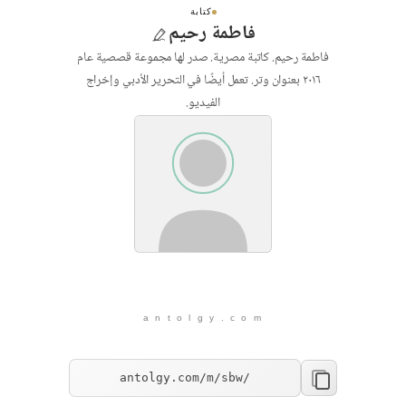
كتابة
فاطمة رحيم
فاطمة رحيم. كاتبة مصرية. صدر لها مجموعة قصصية عام
٢٠١٦ بعنوان وتر. تعمل أيضًا في التحرير الأدبي وإخراج
الفيديو.
a n t o l g y . c o m