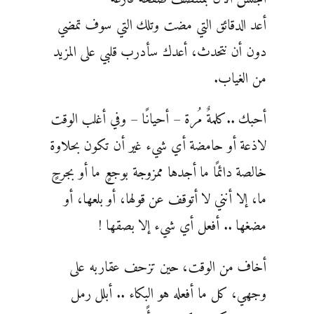
أعد الدقائق التي مضت وتلك التي سوف تمضي
دون أن نتحدث، أعدك سأدرب قلبي على المزيد
من الغياب.
أحبك ..كلمةٌ مُرة – أحيانًا – وفي أغلب الوقت
لاذعة أو حامضة أي شيء غير أن تكون بحلاوة
خالصة دائمًا ما أجدها ممزوجة بوجعٍ ما أو بجرحٍ
ما، إلا أنني لا أتوقف عن قولها، أو بلعها، أو
مضغها .. أفعل أي شيء إلا بصقها !
أخاف من الوقت، حين تزحف عقاربه على
وجهي، كل ما أفعله هو البكاء .. أبلل رمل