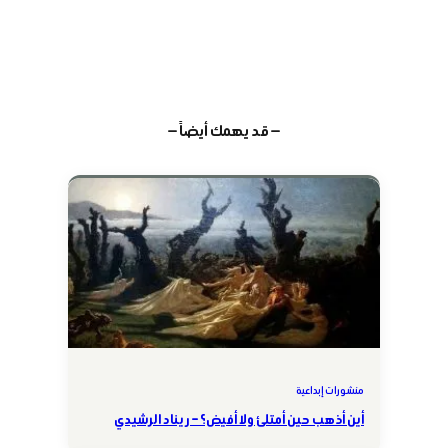
— قد يهمك أيضاً —
منشورات إبداعية
أين أذهب حين أمتلئ ولا أفيض؟ – ريناد الرشيدي