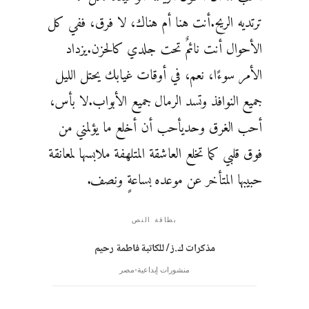
ترتديه الريح.أنت هنا أم هناك، لا فرق، ففي كل
الأحوال أنت نائمٌ تحت جلدي كالحزن.يزداد
الأمر سوءًا، نعم، في أوقات غيابك يحتل الليل
جميع النوافذ وتسد الرمال جميع الأبواب.لا بأس،
أحب الغرق وحديأحب أن أخلع ما يؤلمني من
فوق قلبي كما تخلع العاشقة المتلهفة ملابسها لمعانقة
حبيبها المتأخر عن موعده بساعةٍ ونصف.
بطاقة النص
مذكرات ك.ز / للكاتبة فاطمة رحيم
منشورات إبداعية
مصر