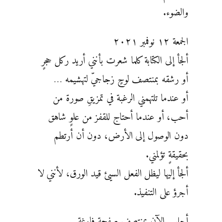
والضوء.
الجمعة ١٢ نوفمبر ٢٠٢١
ألجأ إلى الكتابة كلما شعرت بأنني أريد ركل حجرٍ
أو رشقه بمنتصف لوحٍ زجاجيّ لتهشيمه …
أو عندما تلتهمني الرغبة في تمزيقِ صورة من
أحب، أو عندما أحتاج للقفز من علوٍ شاهق
دون الوصول إلى الأرض، دون أن أرتطم
بحقيقةٍ تؤلمني.
ألجأ إليها ليظل الفعل السيئ قيد الورق، لأنني لا
أجرؤ على التنفيذ.
أجلس الآن بمنتصف صفحة فارغة