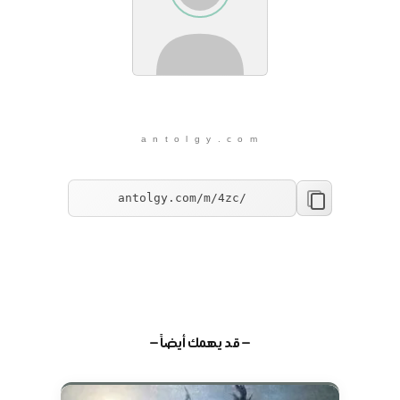
a n t o l g y . c o m
— قد يهمك أيضاً —