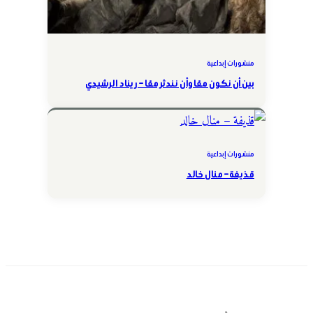
منشورات إبداعية
بين أن نكون معًا وأن نندثر معًا – ريناد الرشيدي
منشورات إبداعية
قذيفة – منال خالد