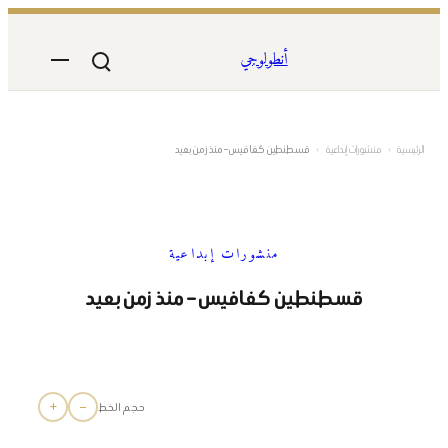
تخطى
إلى
أنطولوجي
المحتوى
الرئيسية
›
منشورات إبداعية
›
قسطنطين كفافيس – منذ زمن بعيد
منشورات إبداعية
قسطنطين كفافيس – منذ زمن بعيد
+
−
حجم الخط