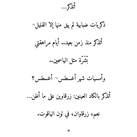
أتذكر…
ذكريات ضبابية لم يبق منها إلا القليل¬
أتذكر منذ زمن بعيد.. أيام مراهقتي
بّشْرّة مثل الياسمين..
وأمسيات شهر أغسطس¬ أغسطس؟
أتذكر بالكاد العينين: زرقاوين على ما أظن…
نعم، زرقاوان، في لون الياقوت.
*