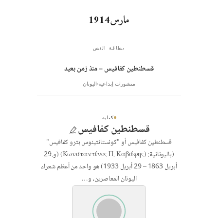
مارس1914
بطاقة النص
قسطنطين كفافيس – منذ زمن بعيد
منشورات إبداعية
اليونان
كتابة
قسطنطين كفافيس
قسطنطين كفافيس أو "كونستانتينوس بترو كفافيس"
(باليونانية: (Κωνσταντίνος Π. Καβάφης) (و.29
أبريل 1863 – 29 أبريل 1933) هو واحد من أعظم شعراء
اليونان المعاصرين، و…