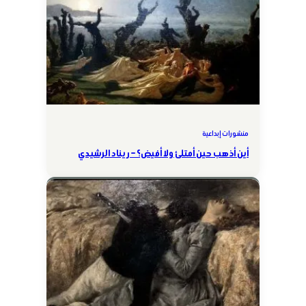
منشورات إبداعية
أين أذهب حين أمتلئ ولا أفيض؟ – ريناد الرشيدي