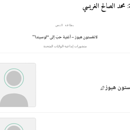
:
محمد الصالح الغريسي
بطاقة النص
لانغستون هيوز – أغنية حبّ إلى “لوسيندا”
منشورات إبداعية
الولايات المتحدة
ستون هيوز