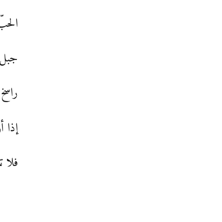
الحبّ
جبل 
راسخ 
إذا أ
فلا ت