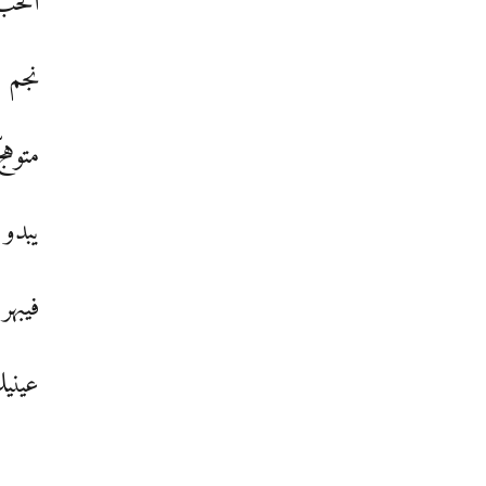
الحب
نجم 
متوهّ
يبدو 
فيبهر
عينيك