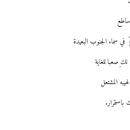
ساطع
ج في سماء الجنوب البعيدة
لك ِصعبا للغاية
 لهيبه المشتعل
 باستمرار.