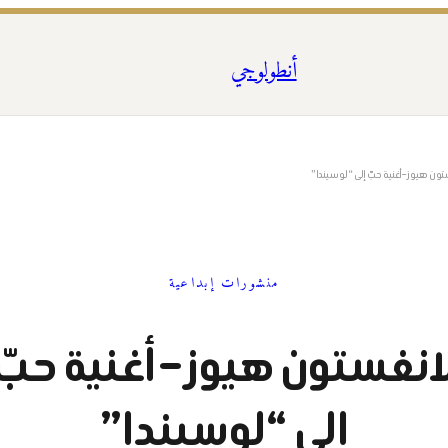
أنطولوجي
ون هيوز – أغنية حبّ إلى “لوسيندا”
منشورات إبداعية
انغستون هيوز – أغنية حبّ
إلى “لوسيندا”