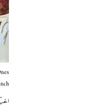
Ones
unch
الحبّ