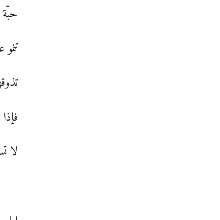
حبّة 
تنمو ع
تذوقه
فإذا 
لا تس