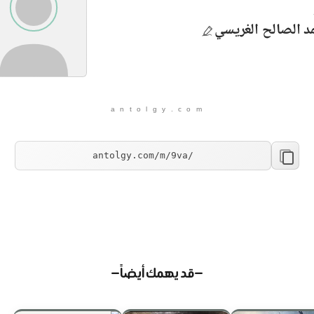
 الصالح الغريسي
a n t o l g y . c o m
— قد يهمك أيضاً —