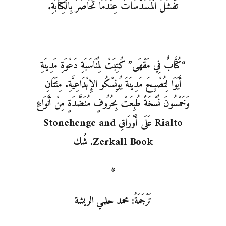
تَفْشَلُ الْمُسَدَّسَاتُ عِنْدَمَا تُحَاصَرُ بِالْكِتَابَةِ.
___________
“كُتَّابٌ فِي مَقْهَى” كُتِبَتْ لِمُنَاسَبَةِ دَعْوَةِ مَدِينَةِ
أَيَوَا لِتُصْبِحَ مَدِينَةَ يُونِسْكُو الإِبْدَاعِيَّةِ. مِئَتَانِ
وَخَمْسُونَ نُسْخَةً طُبِعَتْ بِحُرُوفٍ مُنَضَّدَةٍ مِنْ أَنْوَاعِ
Rialto عَلَى أَوْرَاقِ Stonehenge and
Zerkall Book. شُك
*
تَرْجَمَةُ: محمد حلمي الريشة