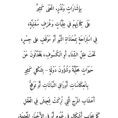
بِإِشَارَاتٍ وَنُذُرٍ. انْحَنَى كَثِيرٌ
عَلَى كِتَابَتِهِمْ في عِلِّيَّاتٍ وَغُرَفٍ سُفْلِيَّةٍ،
فِي اسْتِرَاحَةٍ بِمُحَاذَاةِ النَّهْرِ أَوْ مَوْقَفٍ على جِسْرٍ،
تَحْتَ ظِلِّ الشِّتَاءِ أَوِ الْكُسُوفِ، يَتَحَدَّثُونَ عَنْ
حَيَوَاتٍ مَحَلِّيَّةً وَشُؤُونَ دَوْلَةٍ – بِشَكْلٍ كَثِيرٍ
بِانْعِكَاسَاتِ أَوْرَاقِ النَّبَاتَاتِ أَوْ تَوَهُّجِ
أَعْشَابِ المَرْجِ الَّتِي تُرِكَتْ لِتَعِيشَ فِي الْعَقْلِ
كَمَا بِجَانِبِ أَشْكَالٍ فِي غُيُومٍ أَوْ فِي الأَخْبَارِ المُعْتِمَةِ.