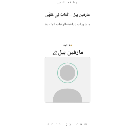
بطاقة النص
مارفين بيل – كُتّابٌ فِي مَقْهَى
منشورات إبداعية
الولايات المتحدة
كتابة
مارفين بيل
a n t o l g y . c o m