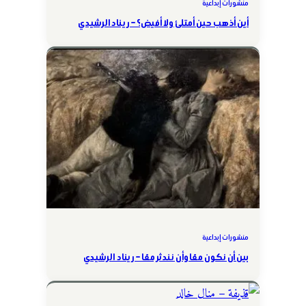
منشورات إبداعية
أين أذهب حين أمتلئ ولا أفيض؟ – ريناد الرشيدي
منشورات إبداعية
بين أن نكون معًا وأن نندثر معًا – ريناد الرشيدي