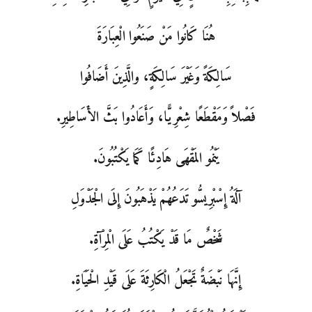
هُنَا كَانُوا مَنْ صَنَعُوا الْعِبَارَةَ
سَالِكَةً وَغَيْرَ سَالِكَةٍ، والَّذِينَ أَضَافُوا
فَصْلاً وَمَقْطَعًا شِعْرِيًّا، وَأَعَادُوا بَثَّ الأَسَاطِيرِ.
يَنْمُو المَقْهَى هَادِئًا كَمَا يَكْتُبُونَ.
آلَةُ إِسْبْرِيسُّو تَدَعُهُمْ يَذْهَبُونَ إِلَى الْجَدْوَلِ
شَخْصٌ مَا قَدْ يَكْتُبُ عَلَى الْمِرْآةِ.
إِنَّهَا نَبْضَةٌ تَجْعَلُ الْكَارِثَةَ عَلَى قَيْدِ الْحَيَاةِ.