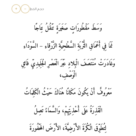
+
−
حجم الخط
وَسَطَ مَقْطُورَاتٍ صَغَيرَةٍ تَنْقُلُ نِتَاجًا
نَمَا فِي أَعْمَاقِ التُّرْبَةِ السَّطْحِيَّةِ الزَّرْقِاءِ – السَّوْدَاءِ
وَغَادَرَتْ مُنْتَصَفَ الْبِلادِ عَبْرَ الْعَصْرِ الْجَلِيدِيِّ فَائِقِ
الْوَصْفِ،
مَعْرُوفٌ أَنْ يَكُونَ مَكَانًا هُنَاكَ حَيْثُ الْكَلِمَاتُ
الْقَذِرَةُ عَلَى أَحْذِيَتِهِمْ، وَالسَّمَاءُ تَصِلُ
لِتُطَوِّقَ الْكُرَةَ الأَرْضِيَّةَ، الأَرْضَ المَحْفُورَةَ