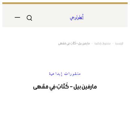
تخطى
إلى
أنطولوجي
المحتوى
الرئيسية
›
منشورات إبداعية
›
مارفين بيل – كُتّابٌ فِي مَقْهَى
منشورات إبداعية
مارفين بيل – كُتّابٌ فِي مَقْهَى