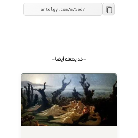
— قد يهمك أيضاً —