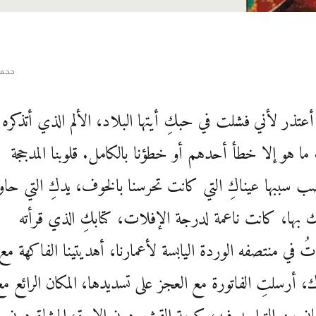
حجم 
أعتذر لأني فشلت في حبكِ أيتها البلاد، الألم الذي أتذكره
ما هو إلا خطأ أحدهم أو خطؤنا بالكامل. قلوبنا المدججة
ب سببها عيناكِ التي كانت تحرسنا بالخوف، يدكِ التي حاو
ك بها، كانت ناعمة لدرجة الإفلات، كتابكِ الذي قرأته
 في منتصفه الوردة اليابسة لأعمارنا، أهديتينا الفاكهة مع
، أرسلتِ الفاتورة مع العجز على تسديدها، المكان الرائع مع