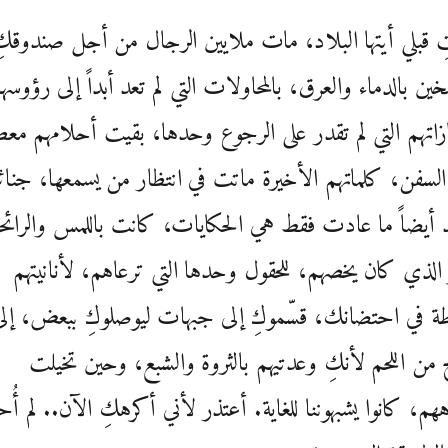
قبلي أيتها البلاد، مات ملايين الرجال من أجل صندوقكِ
ن بالدماء والعرق، بالمحاولات التي لم تعد أبداً إلى رؤوسه
اتهم التي لم تقدر على الرجوع وحدها، بقيت أحلامهم معط
لسفن، كلماتهم الأخيرة ماتت في انتظار من يسمعها، جنائ
د أيضاً ما عادت فقط هي الحكايات، كانت باللمس والرائح
 الذي كان يخصهم، للحقول وحدها التي ترعاهم، لأنانيتهم
طة في احتضانك، قسّموكِ إلى جبهات ليوصلوكِ ببعض، إلى
 من اللحم لأنكِ وعدتيهم بالثروة والشبع، وحين تخيلت
م، كانوا يشبهوننا للغاية. أعتذر لأني أكرهكِ الآن.. لم أُح