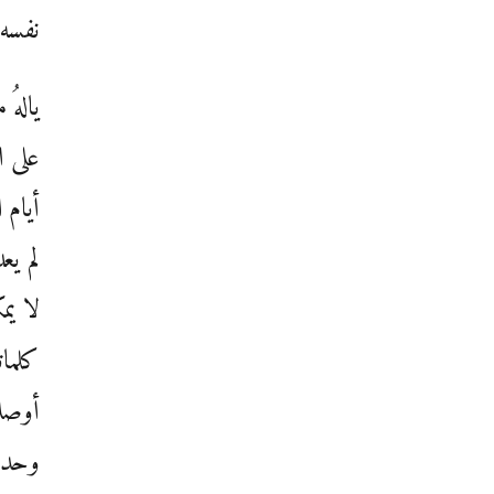
نفسه 
يالهُ
على ا
أيام 
لم يع
لا يم
كلمات
أوصلو
وحد