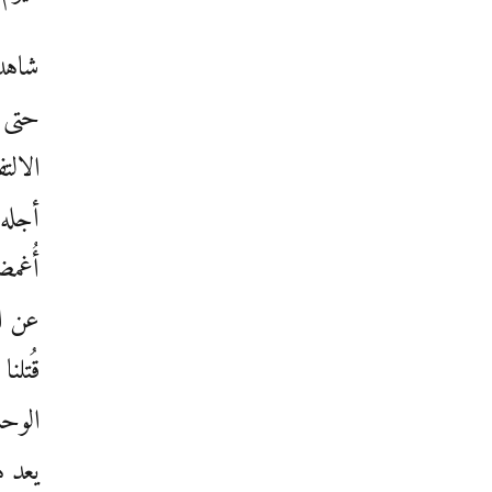
شاهد
حتى أ
الالت
أجله
أُغمض
عن ال
قُتلن
الوحش
يعد 