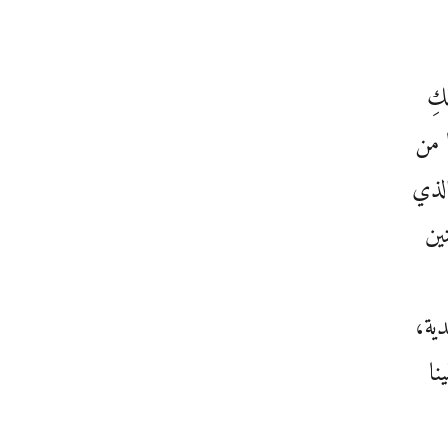
كِ
 من
الذي
ين
دية،
نا