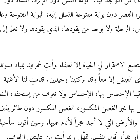
ان من التواجد فيه، كومة القش دون الإبرة، المشاة دون
، القصر دون بوابة مفتوحة للتسلل إليه، البوابة المفتوحة وعلي
، الرحلة ولا يوجد من يقودها، الذي يقودها ولا نعلم إلى
تطيع الاستمرار في الحياة إلا لطفاء وأنتِ غمرتينا بمياه قسوت
ى العيش إلا معاً وقد تركتينا وحيدين. قدمتِ لنا الأغنية
تينا الإحساس بها، الإحساس ولا نعرف من يستحقه، الش
 بها غير الغصن المكسور، الغصن المكسور دون طائر يقف
 والأرض التي لا أجد حجراً لأنام عليها. وحين أقول سأحب
 أو غداً، أقول لنفسي تمهّل ربما أنتِ من علمتيني الخوف.