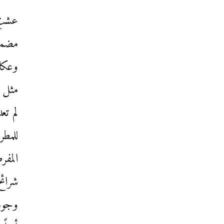
عشتِ 
مضمخي
وعكاز
مثل ا
لم تع
للمطر
المفر
شرائح
وجوهه