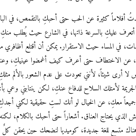
تُ أفلاماً كثيرة عن الحب حتى أحبكِ بالتقمص، في ال
تعرف عليكِ بالسرعة ذاتها، في الشارع حيث يُطلب منكِ
فات، في المساء حيث الاستقرار. يمكن أن أقتلع أظافري م
، عن الاختطاف حتى أعرف كيف أغمضوا عينيكِ، وعند
 لا أرى شيئاً، لأنني تعودت على عدم الشعور بالألم مثلكِ
جريمة لأمتلك السلاح للدفاع عنكِ، لكن ينتابني وعي بأنن
ا جميعاً معكِ، عن الخيال لو أنك لستِ حقيقية لكني أجدكِ
 الذي يحتاج العناق. أشعاراً حتى أحبك بالكلام، لكنه 
هناك متسع للغة جديدة، كوميديا لنضحك حين يحقن كلٌ م