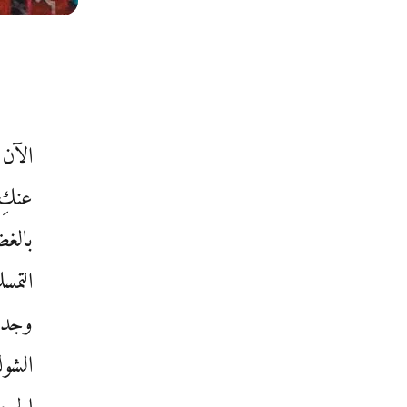
الآن 
عنكِ 
بالغض
التمس
وجدتُ
الشوك