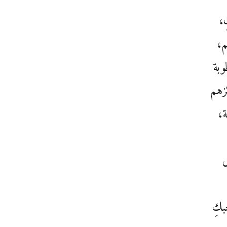
،
م،
وبة
زهم
ة،
بكِ