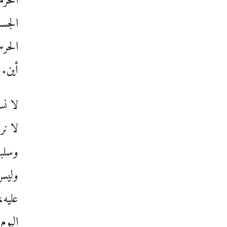
الحرم
الجسر
الحرس
أين.
لا نس
لا نر
وسلب
وليس
عليه،
اليوم