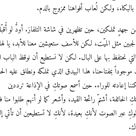
بالبكاء، ولكن لُعاب أفواهنا ممزوج بالدم.
 من جهدٍ تملكين، حين تظهرين في شاشة التلفاز. أودُّ لو أُقبّل
لجبين مثل الميّت، لكن للأسف ستعيشين معنا للأبد، يا لها
التي نحتفظ بها على البال. لكن لا نستطيع أن نوقظ الباب 
د موجوداً بمفتاحنا، هذا البيدق الذي نملكه ونطلق عليه الحن
كننا إعادته للوراء. حين أسمع صوتكِ في الإذاعة ترددين
كِ الخائفة، أشتمّ رائحة القيد، وأشعر كما لو أنهم طلبوا منا ف
كِ عبر الصوت لأنكِ بعيدة، لأنكِ لا تستطيعين أن تأتي إلي
ك.