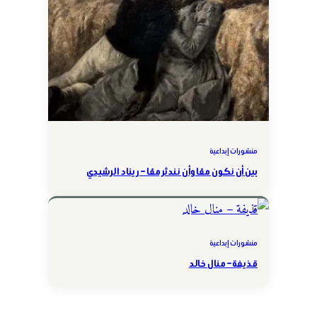
منشورات إبداعية
بين أن نكون معًا وأن نندثر معًا – ريناد الرشيدي
منشورات إبداعية
قذيفة – منال خالد