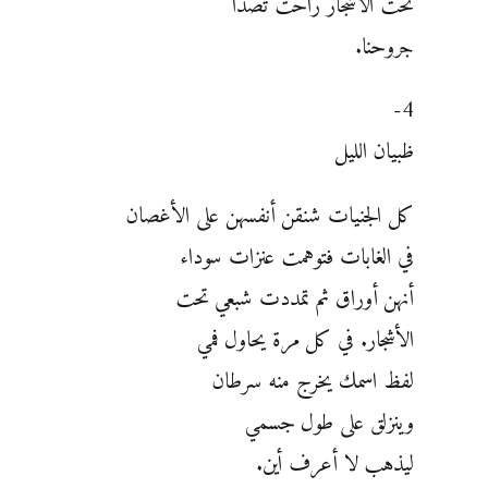
تحت الأشجار راحت تصدأ
جروحنا.
4-
ظبيان الليل
كل الجنيات شنقن أنفسهن على الأغصان
في الغابات فتوهمت عنزات سوداء
أنهن أوراق ثم تمددت شبعي تحت
الأشجار. في كل مرة يحاول فمي
لفظ اسمك يخرج منه سرطان
وينزلق على طول جسمي
ليذهب لا أعرف أين.