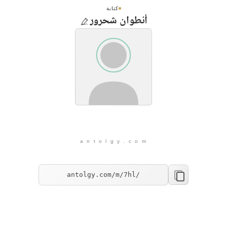
كتابة
أنطوان شحرور
a n t o l g y . c o m