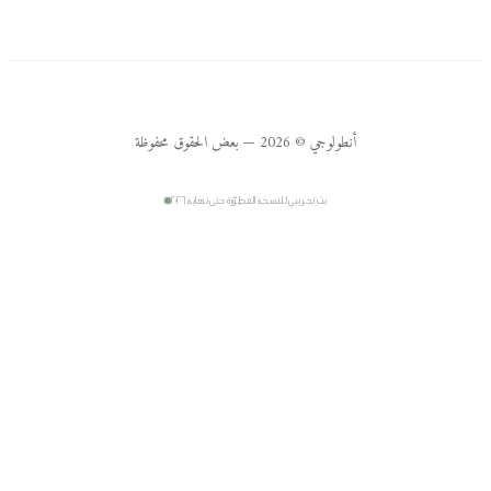
أنطولوجي © 2026 — بعض الحقوق محفوظة
بث تجريبي للنسخة المطوّرة حتى نهاية ٢٠٢٦