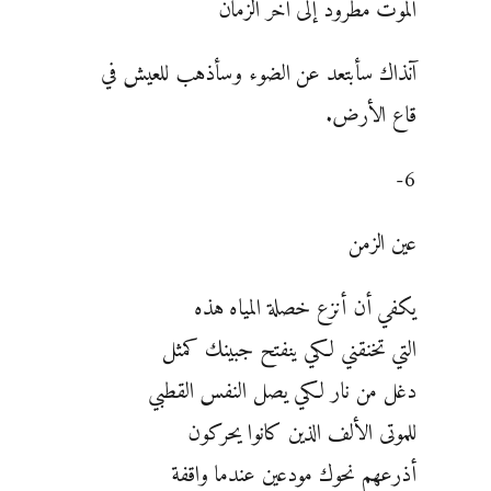
الموت مطرود إلى آخر الزمان
آنذاك سأبتعد عن الضوء وسأذهب للعيش في
قاع الأرض.
6-
عين الزمن
يكفي أن أنزع خصلة المياه هذه
التي تخنقني لكي ينفتح جبينك كمثل
دغل من نار لكي يصل النفس القطبي
للموتى الألف الذين كانوا يحركون
أذرعهم نحوك مودعين عندما واقفة