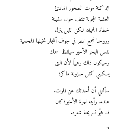
الداكنة موت الصخور الهادئ
العشبة المجونة تلتف حول سفينة
خطانا الجميلة. لكن الليل ينزل
وروحنا تجمع المطر في جوف أشجار نخيلها الملحمية
نفس البحر الأخير سيلفظ اسمك
وسيكون ذلك رهيبًا لأن البق
يسكنني كمثل حلزونة ماكرة
سألتني أن أحدثك عن الموت.
عندما رأيته للمرة الأخيرة كان
قد غيّر تسريحة شعره.