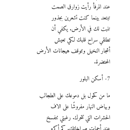
عند المرفأ رأيت زوارق الصمت
تبتعد بينما كنت تشعرين بجذور
تنبت لك في الأرض. يكفي أن
تطلقي سراح قلبك لكي تعيش
أشجار النخيل وتتوقف هيجانات الأرض
المحتضرة.
7- أسكن البلور
ما من كحول بل دموعك على الطجالب
وبياض النهار مفروشًا على الاف
الحشرات التي تتحرك. رغبتي تتفسخ
عند أجمات صراخاتك. كم أكره