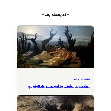
— قد يهمك أيضاً —
منشورات إبداعية
أين أذهب حين أمتلئ ولا أفيض؟ – ريناد الرشيدي