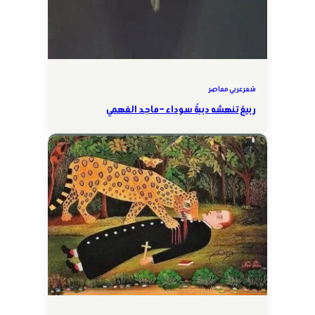
شعر عربي معاصر
ربيعٌ تنهشه دببةٌ سوداء – ماجد الفهمي