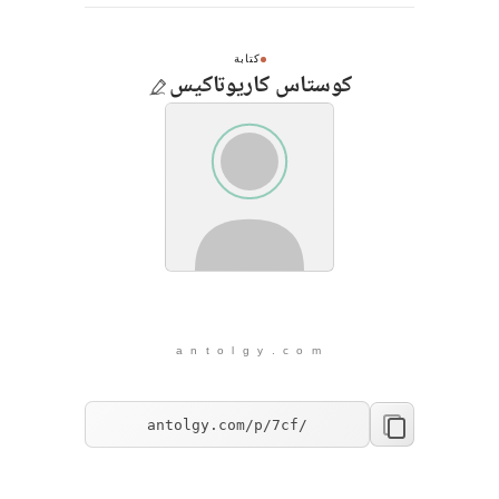
كتابة
كوستاس كاريوتاكيس
a n t o l g y . c o m