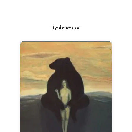
— قد يهمك أيضاً —