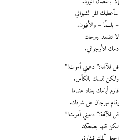
إلا بأغصان الورد.
سأعطيك المر الشهواني
– بلسمًا – والأفيون.
لا تضمد جرحك
دمك الأرجواني.
قل للآلهة:” دعيني أموت!”
ولكن تمسك بالكأس.
قاوم أيامك بعناد عندما
يقام مهرجان على شرفك.
قل للآلهة:” دعيني أموت!”
لكن قلها بضحكة.
اجعل ألمك قيثارة.