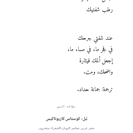
رطب شفتيك
عند شفتي جرحك
في فجر ما، في مساء ما،
إجعل ألمك قيثارة
واضحك، ومت.
ترجمة: جمانة حداد.
بطاقة النص
نُبل- كوستاس كاريوتاكيس
شعر عربي معاصر
اليونان
#شعراء منتحرون