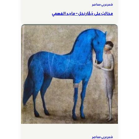
شعر عربي معاصر
مخالبٌ على جُمَّار نخل – ماجد الفهمي
شعر عربي معاصر