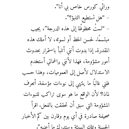
ورائي كورس خاص بي أنا”.
– “هل تستطيع التنبؤ؟”.
– “لستُ محظوظًا إلى هذه الدرجة”، يجيب
مبتسمًا. لحسن الحظ أو لسوئه، لا أملك هذه
المقدرة. إذا بدوت أنني أتنبأ باستمرار بحدوث
أمور مشؤومة، فهذا لأنني براغماتي أستخدم
الاستدلال لأصل إلى العموميات، وهذا حسب
ظني غالبًا ما ينتهي إلى نبوءات مؤسفة. أتعرف
لماذا؟ لأن الواقع ما هو سوى تراكب للنبوءات
المشؤومة التي سبق أن تحققت بالفعل. اقرأ
صحيفة صادرة في أي يوم وقارن بين كم الأخبار
الحسنة وتلك السيئة وستدرك ما أعنيه”.