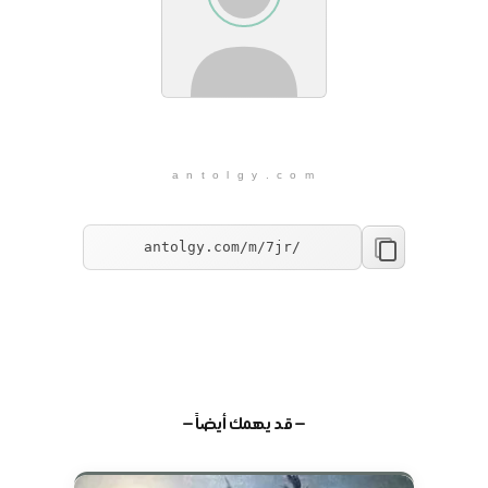
a n t o l g y . c o m
— قد يهمك أيضاً —