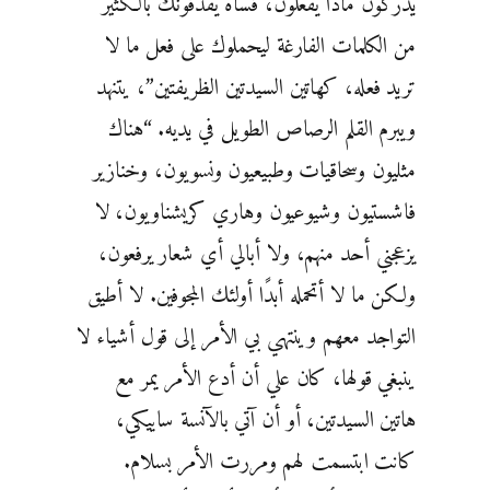
يدركون ماذا يفعلون، قساة يقذفونك بالكثير
من الكلمات الفارغة ليحملوك على فعل ما لا
تريد فعله، كهاتين السيدتين الظريفتين”، يتنهد
ويبرم القلم الرصاص الطويل في يديه. “هناك
مثليون وسحاقيات وطبيعيون ونسويون، وخنازير
فاشستيون وشيوعيون وهاري كريشناويون، لا
يزعجني أحد منهم، ولا أبالي أي شعار يرفعون،
ولكن ما لا أتحمله أبدًا أولئك المجوفين. لا أطيق
التواجد معهم وينتهي بي الأمر إلى قول أشياء لا
ينبغي قولها، كان علي أن أدع الأمر يمر مع
هاتين السيدتين، أو أن آتي بالآنسة ساييكي،
كانت ابتسمت لهم ومررت الأمر بسلام.