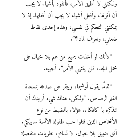
ولكنني لا أطيق الأمر، فأتفوه بأشياء لا يجب
أن أقولها، وأفعل أشياء لا يجب أن أفعلها. إذ لا
يمكنني التحكم في نفسي، وهذه إحدى نقاط
ضعفي، وتعرف لماذا؟”.
– “لأنك لو أخذت جميع من هم بلا خيال على
محمل الجد، فلن ينتهي الأمر”، أجيبه.
– “تمامًا يقول أوشيما، وينقر على صدغه بممحاة
القلم الرصاص. “ولكن، هناك شيء أريدك أن
تتذكره يا كافكا .. هؤلاء بالضبط من نوع
الأشخاص الذين قتلوا حب طفولة الآنسة ساييكي.
أفق ضييق بلا خيال، لا تسامح، نظريات منفصلة