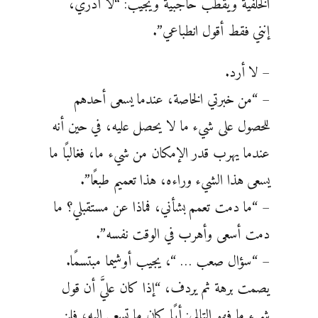
الخلفية ويقطب حاجبية ويجيب: “لا أدري،
إنني فقط أقول انطباعي”.
– لا أرد.
– “من خبرتي الخاصة، عندما يسعى أحدهم
للحصول على شيء ما لا يحصل عليه، في حين أنه
عندما يهرب قدر الإمكان من شيء ما، فغالبًا ما
يسعى هذا الشيء وراءه، هذا تعميم طبعًا”.
– “ما دمت تعمم بشأني، فماذا عن مستقبلي؟ ما
دمت أسعى وأهرب في الوقت نفسه”.
– “سؤال صعب … “، يجيب أوشيما مبتسمًا.
يصمت برهة ثم يردف، “إذا كان عليَّ أن قول
شيء ما فهو التالي: أيًا كان ما تسعى إليه، فلن