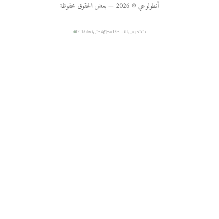
أنطولوجي © 2026 — بعض الحقوق محفوظة
بث تجريبي للنسخة المطوّرة حتى نهاية ٢٠٢٦