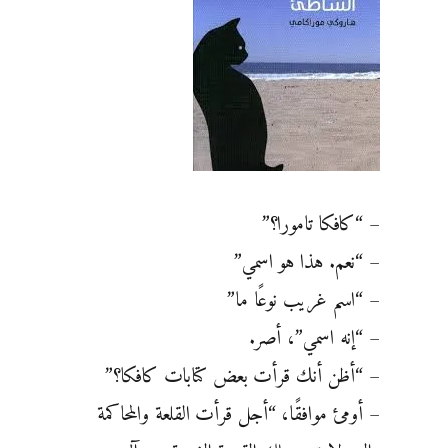
– “كافكا تامورا؟”
– “نعم. هذا هو اسمي”
– “اسم غريب نوعًا ما”
– “إنه اسمي”، أصر.
– “أظن أنك قرأت بعض كتابات كافكا؟”
– أومئ موافقًا، “أجل قرأت القلعة والمحاكمة