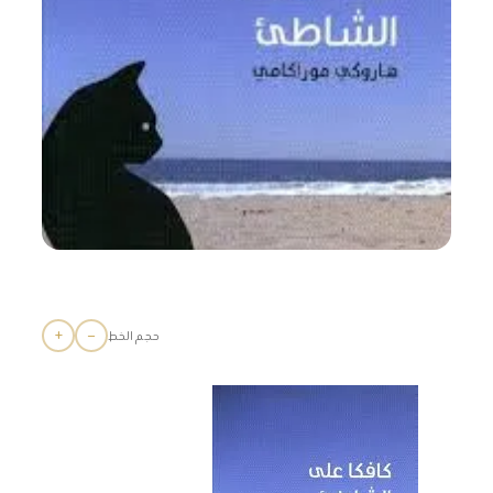
+
−
حجم الخط