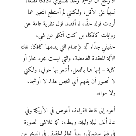
الأرجع أن أوشيما وجد تفسيري لكافكا مقنعًا،
نسبيًا على الأقل، ولكنني لم أستطع التعبير عما
أردت قوله حقًا، لم أقصد قول نظرية عامة عن
روايات كافكا، بل كنت أتكلم عن شيء
حقيقي جدًا. آلة الإعدام التي يصفها كافكا، تلك
الآلة المعقدة الغامضة، والتي ليست مجرد مجاز أو
كناية – إنها هنا بالفعل. أشعر بها حولي، ولكني
لا أتصور أن يفهم أي شخص هذا. لا أوشيما،
ولا سواه.
أعود إلى قاعة القراءة، أغوص في الأريكة وفي
عالم ألف ليلة وليلة. وببطء، كما تتلاشى الصورة
في فيلم سينمائي، يبدأ العالم الحقيقي في التبخر من