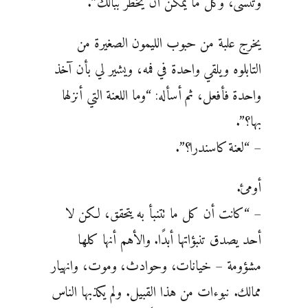
وتنسى، وكل ما يمكن أن يخطر ببالك”.
يخرج علبة من حبوب الليمون الصغيرة من
التابلوه ويلقي واحدة في فمه، ويشير لي بأن آخذ
واحدة فأفعل، ثم أسأله: “وما اللعنة التي أنزلها
بها؟”.
– “لعنة كاسندرا؟”.
أومئ.
– “كانت أن كل ما تتنبأ به يتحقق، لكن لا
أحد يصدق تنبؤاتها أبدًا. والأهم أنها كلها
مشؤومة – خيانات، وحوادث، وموت، وانهيار
ممالك. نبوءات من هذا القبيل. ولم يكذبها الناس