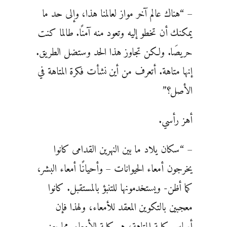
– “هناك عالم آخر مواز لعالمنا هذا، وإلى حد ما
يمكنك أن تخطو إليه وتعود منه آمنًا. طالما كنت
حريصَا. ولكن تجاوز هذا الحد وستضل الطريق.
إنها متاهة. أتعرف من أين نشأت فكرة المتاهة في
الأصل؟”
أهز رأسي.
– “سكان يلاد ما بين النهرين القدامى كانوا
يخرجون أمعاء الحيوانات – وأحيانًا أمعاء البشر،
كما أظن- ويستخدمونها للتنبؤ بالمستقبل. كانوا
معجبين بالتكوين المعقد للأمعاء، ولهذا فإن