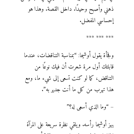
ذهني وأصبح وحيدًا. داخل القصة. وهذا هو
إحساسي المفضل.
*** *** ***
وفجأة يقول أوشيما: “بمناسبة التناقضات، عندما
قابلتك أول مرة شعرت أن فيك نوعًا من
التناقض، كما لو كنت تسعى إلى شيء ما، ومع
هذا تهرب من كل ما أنت جدير به”.
– “وما الذي أسعى له؟”
يهز أوشيما رأسه. ويلقي نظرة سريعة على المرآة