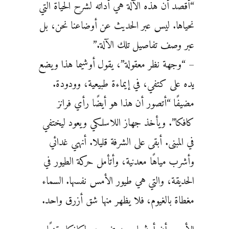
“أقصد أن هذه الآلة هي أداته لشرح الحياة التي
نحياها. ليس عبر الحديث عن أوضاعنا نحن، بل
عبر وصف تفاصيل تلك الآلة.”
– “وجهة نظر معقولة”، يقول أوشيما هذا ويضع
يده على كتفي، في إيماءة طبيعية، وودودة.
مضيفًا “أتصور أن هذا هو أيضًا رأي فرانز
كافكا”. ويأخذ جهاز اللاسلكي ويعود ليختفي
في المبنى. أبقى على الشرفة قليلا. أنهي غدائي
وأشرب مياهًا معدنية، وأتأمل حركة الطيور في
الحديقة، والتي هي طيور الأمس نفسها. السماء
مغطاة بالغيوم، فلا يظهر منها شق أزرق واحد.