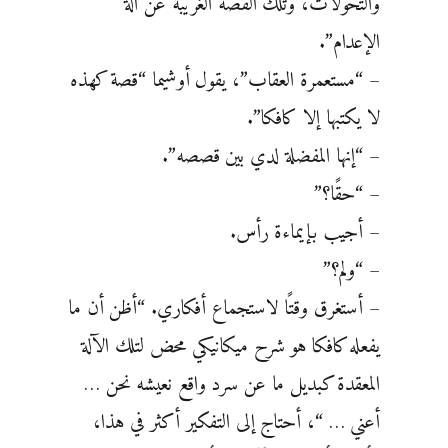
والتحولات، وتلك القصة الغريبة عن آلة
الإعدام”.
– “مستعمرة العقاب”، يقول أوشيما “قصة كهذه
لا يكتبها إلا كافكا”.
– “إنها المفضلة لدي بين قصصه”.
– “حقًا؟”
– أجيب بإيماءة رأس.
– “ولم؟”
– أستغرق وقتًا لاستجماع أفكاري. “أظن أن ما
يفعله كافكا هو شرح ميكانيكي محض لتلك الآلة
المعقدة كبديل ما عن سرد واقع نعيشه نحن …
أعني … “، أحتاج إلى التفكير أكثر في هذا،