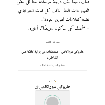
فعلت، مهما بلغت درجة حرصك، ستأكل بعض
الطيور ذات النظر الثاقب كل فتات الخبز الذي
تضعه كعلامات لطريق العودة”.
– “أعدك أنني سأكون حريصًا”، أخبره.
بطاقة النص
هاروكي موراكامي – مقتطفات من رواية كافكا على
الشاطىء
منشورات إبداعية
اليابان
كتابة
هاروكي موراكامي