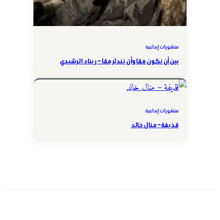
منشورات إبداعية
بين أن نكون معًا وأن نندثر معًا – ريناد الرشيدي
منشورات إبداعية
قذيفة – منال خالد