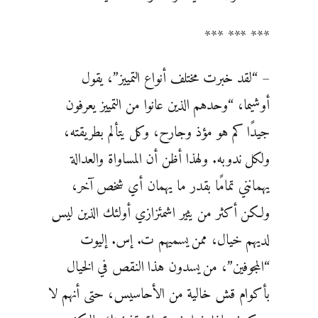
*** *** ***
– “لقد خبرت مختلف أنواع التمييز”، يقول
أوشيما، “وحدهم الذين عانوا من التمييز يعرفون
جيدًا كم هو مؤذ وجارح، وكل يتألم بطريقته،
ولكل ندوبه. ولهذا أظن أن المساواة والعدالة
يهمانني تمامًا بقدر ما يهمان أي شخص آخر،
ولكن أكثر من يثير اشمئزازي أولئك الذين ليس
لديهم خيال، ممن يسميهم ت. إس. إليوت
“المجوفين”، من يسدون هذا النقص في الخيال
بأكوام قش خالية من الأحاسيس، حتى أنهم لا