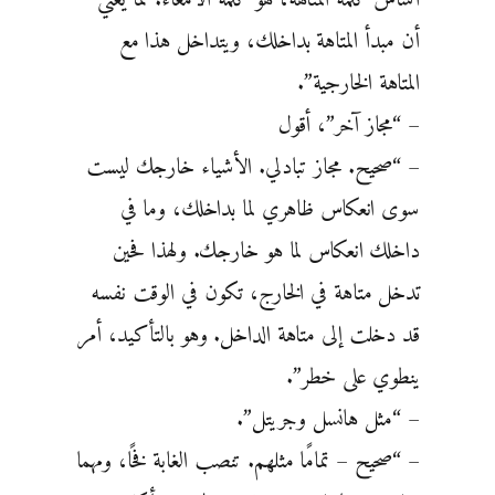
أساس كلمة المتاهة، هو كلمة الأمعاء. مما يعني
أن مبدأ المتاهة بداخلك، ويتداخل هذا مع
المتاهة الخارجية”.
– “مجاز آخر”، أقول
– “صحيح. مجاز تبادلي. الأشياء خارجك ليست
سوى انعكاس ظاهري لما بداخلك، وما في
داخلك انعكاس لما هو خارجك. ولهذا فحين
تدخل متاهة في الخارج، تكون في الوقت نفسه
قد دخلت إلى متاهة الداخل. وهو بالتأكيد، أمر
ينطوي على خطر”.
– “مثل هانسل وجريتل”.
– “صحيح – تمامًا مثلهم. تنصب الغابة فخًا، ومهما