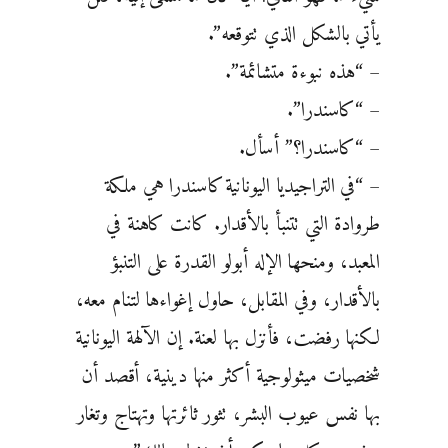
يأتي بالشكل الذي تتوقعه”.
– “هذه نبوءة متشائمة”.
– “كاسندرا”.
– “كاسندرا؟” أسأل.
– “في التراجيديا اليونانية كاسندرا هي ملكة
طروادة التي تتنبأ بالأقدار. كانت كاهنة في
المعبد، ومنحها الإله أبولو القدرة على التنبؤ
بالأقدار، وفي المقابل، حاول إغواءها لتنام معه،
لكنها رفضت، فأنزل بها لعنة. إن الآلهة اليونانية
شخصيات ميثولوجية أكثر منها دينية، أقصد أن
بها نفس عيوب البشر، تثور ثائرتها وتهتاج وتغار