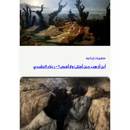
منشورات إبداعية
أين أذهب حين أمتلئ ولا أفيض؟ – ريناد الرشيدي