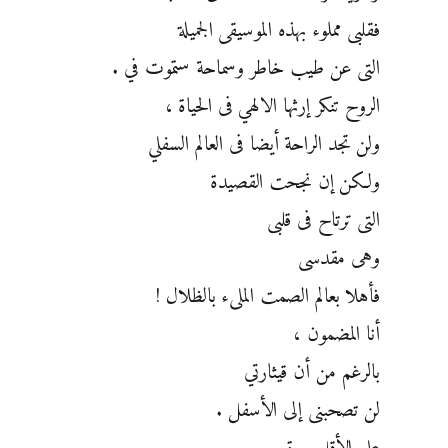
فقلبى مملوء بهذه الموسيقى الجميلة
التى عن طيب خاطر وسماحة ستموت في .
الروح تنكر إرثها الالهي فى الحياة ،
ولن تجد الراحة أيضا فى العالم السفلي
ولكن إن نجحت القصيدة
التى ترتاح فى قلبى
وهى مقدسى
فأهلا بعالم الصمت الملىء بالظلال !
أنا المضمون ،
بالرغم من أن قيثارتي
لن تصحبنى إلى الأسفل .