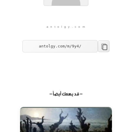
a n t o l g y . c o m
— قد يهمك أيضاً —