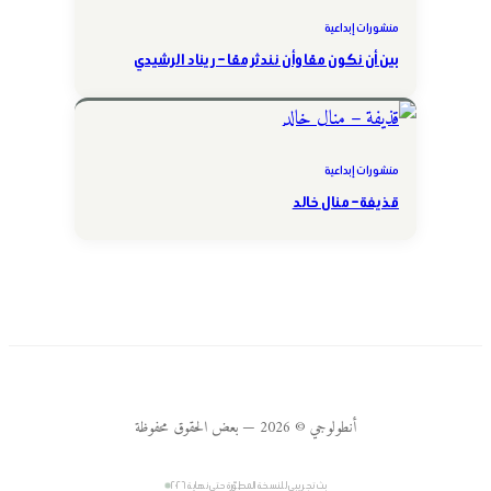
منشورات إبداعية
بين أن نكون معًا وأن نندثر معًا – ريناد الرشيدي
منشورات إبداعية
قذيفة – منال خالد
أنطولوجي © 2026 — بعض الحقوق محفوظة
بث تجريبي للنسخة المطوّرة حتى نهاية ٢٠٢٦