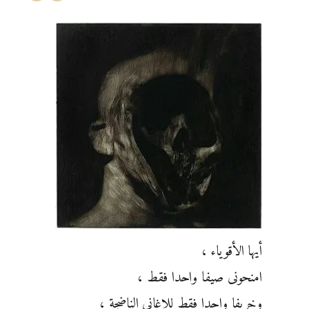
أيها الأقوياء ،
امنحونى صيفا واحدا فقط ،
وخريفا واحدا فقط للاغانى الناضجة ،