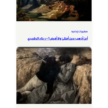
منشورات إبداعية
أين أذهب حين أمتلئ ولا أفيض؟ – ريناد الرشيدي