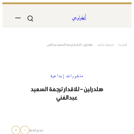
تخطى
إلى
أنطولوجي
المحتوى
الرئيسية
›
منشورات إبداعية
›
هلدرلين – للاقدار ترجمة السعيد عبدالغني
منشورات إبداعية
هلدرلين – للاقدار ترجمة السعيد
عبدالغني
+
−
حجم الخط