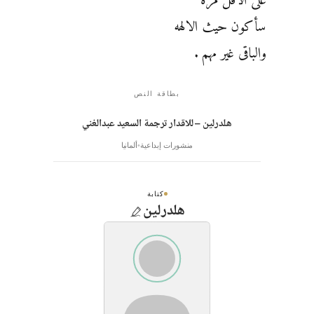
على الأقل مرة
سأكون حيث الالهه
والباقى غير مهم .
بطاقة النص
هلدرلين – للاقدار ترجمة السعيد عبدالغني
منشورات إبداعية
ألمانيا
كتابة
هلدرلين