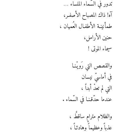
تدور في السّماء الملساء …
آه! ذاك المصباح الأصفـر،
طمأنينـة الأطفـال العُميان ،
حنين الأرامل،
سيماء الموتى !
والقصص التي رَويْـنـا
في أماسيّ نيسان
التي لم تعدْ أبداً ،
عندما حدّقـنـا في السّماء .
والظلام مترامٍ ساقطٌ ،
عذباً وعظيماً وهادئـاً ،