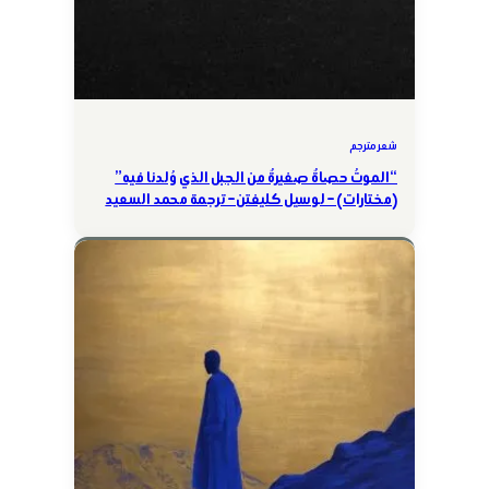
شعر مترجم
“الموتُ حصاةٌ صغيرةٌ من الجبل الذي وُلدنا فيه”
(مختارات) – لوسيل كليفتن – ترجمة محمد السعيد