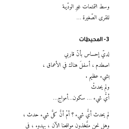
وسط التمتمات غيرِ الودّيـة
للقرى الصّغيرة …
3- المحيطات
لديّ إحساس بأنّ قاربي
اصطدم ، أسفلَ هناك في الأعماق ،
بشيء عظيم .
ولم يحدثْ
أيُّ شيء … سكون…أمواج…
لم يحدث أيُّ شيء ؟ أمْ أنَّ كلَّ شيء حدث ،
وهل نحن متَّخذون مواقعنا الآن ، بهدوء ، في