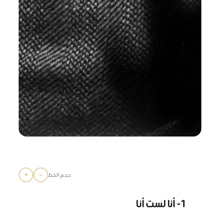
+
−
حجم الخط
1- أنا لست أنا