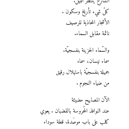
الشارع ينتظر الليل.
كلّ شيء تأريخ وسكون .
الأشجار المحاذية للرصيف
نائمة مقابل السماء.
والسّماء الحزينة بنفسجيّة.
سماء نيسان، سماء
جميلة بنفسجيّة باستهلال رقيق
من ضياء النجوم .
الآن المصابيح مضيئة
عند النوافذ المُحروسة بالقضبان . يعوي
كلب على باب موصَدة. قطة سوداء