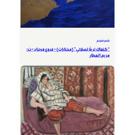
شعر مترجم
“كتفاكَ تربةٌ لصلاتي” (مختارات) – فروغ فرخزاد – ت:
مريم العطار