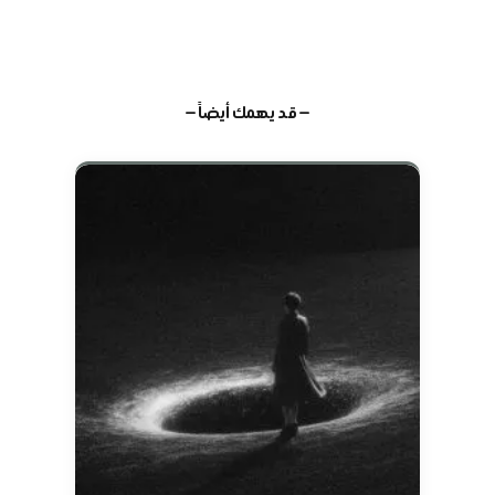
— قد يهمك أيضاً —