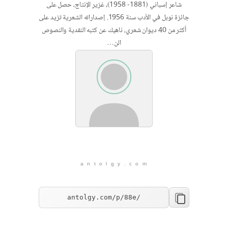
شاعر إسباني (1881- 1958)، غزير الإنتاج، حصل على
جائزة نوبل في الأدب سنة 1956. إصداراته الشعرية تزيد على
أكثر من 40 ديوان شعري، ناهيك عن كتبه النقدية والنصوص
الن…
a n t o l g y . c o m