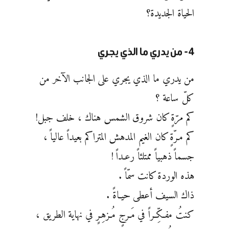
الحياة الجديدة؟
4- من يدري ما الذي يجري
من يدري ما الذي يجري على الجانب الآخر من
كلّ ساعة ؟
كم مرّةٍ كان شروق الشمس هناك ، خلف جبل!
كم مـرّةٍ كان الغيم المدهش المتراكم بعيداً عالياً ،
جسماً ذهبياً ممتلئاً رعـداً !
هذه الوردة كانت سمّاً .
ذاك السيف أعطى حيـاةً .
كنتُ مفـكِّـراً في مَـرجٍ مُـزهِـرٍ في نهاية الطريق ،