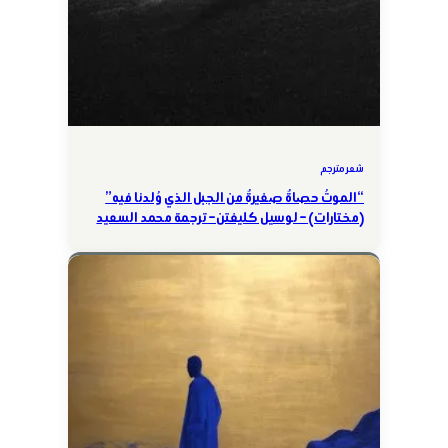
شعر مترجم
“الموتُ حصاةٌ صغيرةٌ من الجبل الذي وُلدنا فيه”
(مختارات) – لوسيل كليفتن – ترجمة محمد السعيد