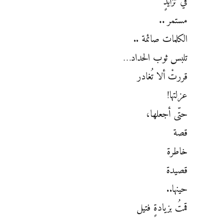
في تزايدٍ
مستمر ..
الكلمات صائمة ..
تلبس ثوب الحداد…
قررتْ ألا تُغادر
عزلتها!
حتّى أجعلها،
قصة
خاطرة
قصيدة
حينها..
قمتُ بزيادةٍ فتيل