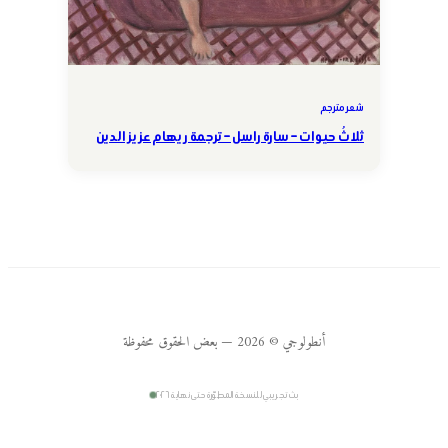
شعر مترجم
ثلاثُ حيوات – سارة راسل – ترجمة ريهام عزيز الدين
أنطولوجي © 2026 — بعض الحقوق محفوظة
بث تجريبي للنسخة المطوّرة حتى نهاية ٢٠٢٦