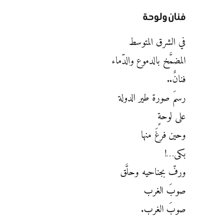
فنان ولوحة
في الشرق المتوسط
المضمَّخ بالدموع والدّماء
فنانٌ..
رسمَ صورة طير الدولة
على لوحةٍ
وحين فرغَ منها
بكى…!
ورفّ بجناحيه وحلَّق
صوبَ الغرب
صوبَ الغرب.