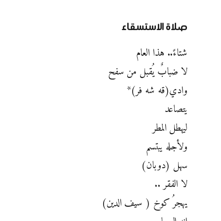
صلاة الاستسقاء
شتاءً.. هذا العام
لا ضبابٌ يُقبل من سفح
وادي(قه شه فر)*
يتصاعد
ليهطل المطر
ولأجله يبتسم
سهل (دوبان)
لا الفقر ..
يهجرُ كوخ ( سيف الدين)