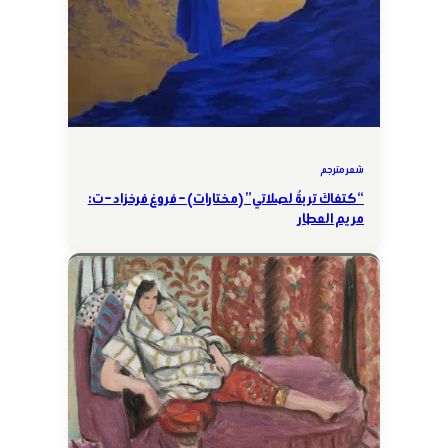
شعر مترجم
“كتفاكَ تربةٌ لصلاتي” (مختارات) – فروغ فرخزاد – ت:
مريم العطار