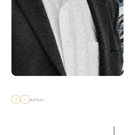
+
−
حجم الخط
رحل عنا الشاعر الكردي “كرمانج هكاري” في