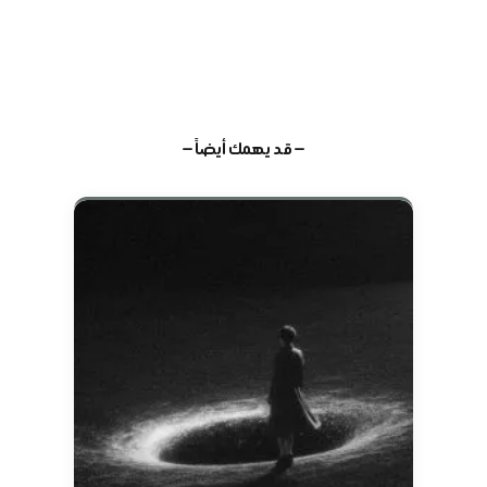
— قد يهمك أيضاً —