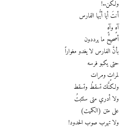
ولكن..!
أنتَ أيا أيُّها الفارس
آهٍ وآهٍ
أصحيحٌ ما يرددون
بأنَّ الفارس لا يغدو مغواراً
حتى يكبو فرسه
لمراتٍ ومرات
ولكنَّك تسقطُ وتسقط
ولا أدري متى ستثبتُ
على متن (الكميت)
ولا تهرب صوب الحدود!