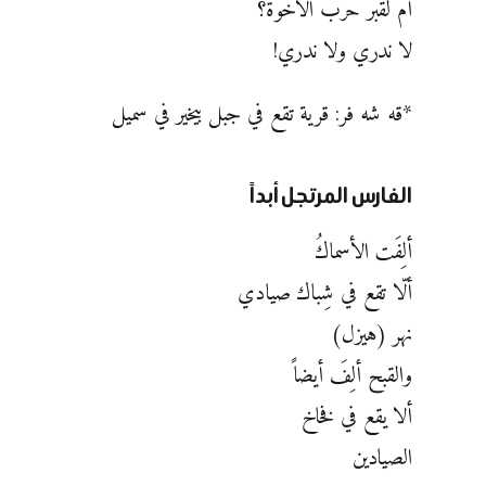
أم لقبر حرب الأخوة؟
لا ندري ولا ندري!
*قه شه فر: قرية تقع في جبل بيخير في سميل
الفارس المرتجل أبداً
ألِفَت الأسماكُ
ألّا تقع في شِباك صيادي
نهر (هيزل)
والقبح ألِفَ أيضاً
ألا يقع في فخاخ
الصيادين