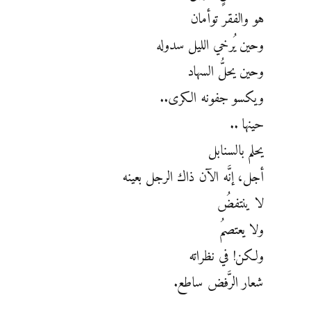
هو والفقر توأمان
وحين يُرخي الليل سدوله
وحين يحلُّ السهاد
ويكسو جفونه الكرى..
حينها ..
يحلم بالسنابل
أجل، إنَّه الآن ذاك الرجل بعينه
لا ينتفضُ
ولا يعتصمُ
ولكن! في نظراته
شعار الرَّفض ساطع.