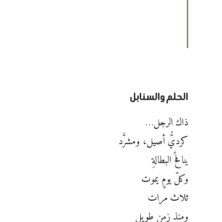
مطلع عام 2022م
هذه المختارت تخليداً لصوتهِ وحضورهِ
الحلم والسنابل
ذاك الرجل…
كرديُّ أصيل، ومشرَّد
ينافحُ البطالةِ
وكلّ يومٍ يموت
ثلاث مرات
ومنذ زمنٍ طويل