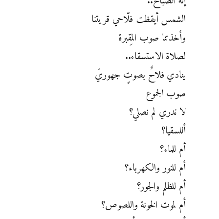
إنه الصباح..
الشمس أيقظت فلّاحي قريتنا
وأخذتنا صوب المِقبرة
لصلاة الاستسقاء..
ينادي فلاحٌ بصوتٍ جهوريّ
صوب الجموع
لا ندري لم نصلي؟
أللسقيا؟
أم للماء؟
أم للنور والكهرباء؟
أم للظلم والجور؟
أم لموت الخونة واللصوص؟