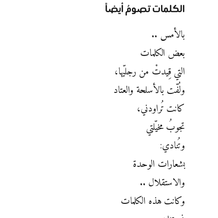
الكلمات تصومُ أيضاً
بالأمس ..
بعض الكلمات
التي قِيدتْ من رجليّها،
ولُفّت بالأسلحة والعتاد
كانت تُراودني،
تجوبُ مخيّلتي
وتُنادي:
بشعارات الوحدة
والاستقلال ..
وكانت هذه الكلمات