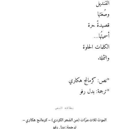
القنديل
وصُغتها
قصيدةً حرة
أسميتُها…
الكلمات الحلوة
والثملة.
*نص: كرمانج هكاري
*ترجمة: بدل رفو
بطاقة النص
الموتُ ثلاث مرَّات (من الشعر الكردي) – كرمانج هكاري –
ترجمة: بدل رفو