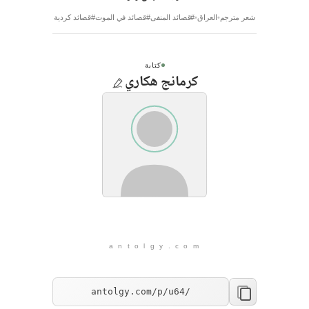
شعر مترجم
العراق
#قصائد المنفى
#قصائد في الموت
#قصائد كردية
كتابة
كرمانج هكاري
a n t o l g y . c o m