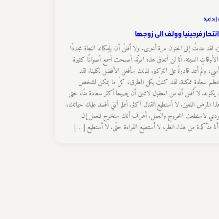
إبداعية
نتحار فرجينيا وولف الى زوجها
زيز، لقد عدتُ إلى الجنون مرة أخرى. ولا أظنّ أن بإمكاننا النجاة مجددًا
لأوقاتِ السيئة. أنا لن أتعافى هذه المرّة. أصبحت أسمع أصواتًا كثيرة
ي، ولم أعد قادرةً على التركيز. لذلك سأفعل الأفضل لكلينا. لقد
أعظم سعادةٍ ممكنة. لقد كنتَ بكل الطرق، كلّ ما يمكن لشخص
يكونه. لا أظن أنه من المعقول لاثنين أن يصبحا أكثر سعادة منّا، حتى
ذا المرض اللعين. لا أستطيع القتال أكثر. أعلم أنني أفسد عليك حياتك،
ودي لاستطعت الخروج والعمل. أعرف أنك ستخرج للعمل إن
أنا متأكدة من هذا. انظر، لا أستطيع القراءة حتّى. لا أستطيع […]