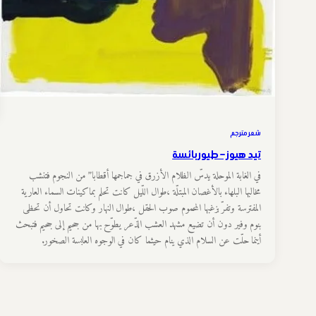
شعر مترجم
تيد هيوز – طيور بائسة
في الغابة الموحلة يدسّ الظلام الأزرق في جماجمها أقطابا” من النجوم فتنشب
مخالبها البلهاء بالأغصان المبتلّة ،طوال اللّيل كانت تحلم بماكينات السماء العارية
المفترسة وتفرّ بزغبها المحموم صوب الحقل ،طوال النهار وكانت تحاول أن تحظى
بنوم وفير دون أن تضيع مشهد العشب الذّعر يطوّح بها من جحيم إلى جحيم فتبحث
أينما حلّت عن السلام الذي ينام حيثما كان في الوجوه العابسة الصخور.