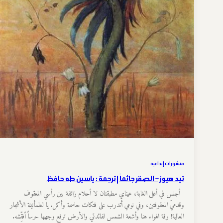
منشورات إبداعية
تيد هيوز – الصقر جاثماً | ترجمة : ياسين طه حافظ
أجلس في أعلى الغابة، عيناي مطبقتان لا أحلام زائفة بين رأسي المعقوف
وقدميّ المعقوفتين، وفي نومي أتدرب على فتكات حاسمة وأكل. يا لطمأنينة الأشجار
العالية! رقة الهواء هنا وأشعة الشمس لفائدتي والأرض ترفع وجهها حرساً أفتِّشه.