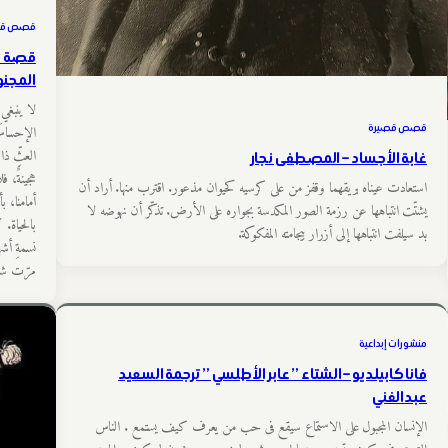
قصص قص
قصة قص
المجنو
لا ينبغي 
قصص قصيرة
الإحساسَ 
العثِّ ذات
غابة الأجساد – المصطفى نجار
هجينةٌ، فل
استعادت عيناه بريقهما وقفز من على كرسيه كحيوان مذعور. اقترب منها. أراد أن
أمامنا، بأ
يشتّت انتباهها عن رزمة الصور المكدسة بجواره على الأرض. تذكّر أن نهوضه لا
بالحياة. 
بد سيلفت انتباهها إلى أزرار بيجامته المفكوكة.
نسمةِ أشه
مرّت شفر
منشورات إبداعية
فانا كابيلديو – الشتاء ” عابر الأطلسي ” ترجمة السعيد
عبدالغني
الإنسان المجبول على الاستماع سيقع فى حب من يعرف كيف يستمع . الناس