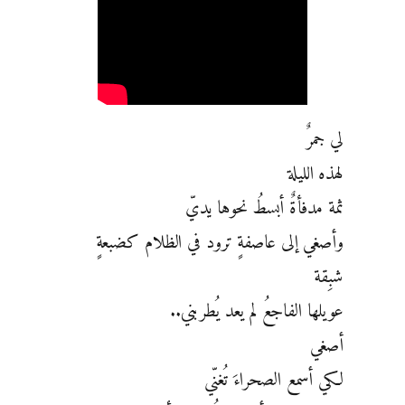
لي جمرٌ
لهذه الليلة
ثمة مدفأةٌ أبسطُ نحوها يديّ
وأصغي إلى عاصفةٍ ترود في الظلام كضبعةٍ
شبِقة
عويلها الفاجعُ لم يعد يُطربني..
أصغي
لكي أسمع الصحراءَ تُغنّي