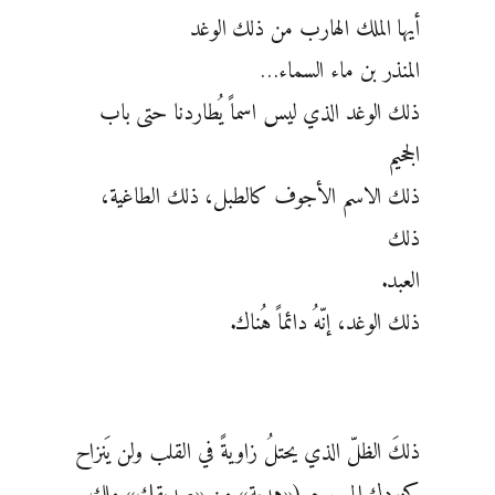
أيها الملك الهارب من ذلك الوغد
المنذر بن ماء السماء…
ذلك الوغد الذي ليس اسماً يُطاردنا حتى باب
الجحيم
ذلك الاسم الأجوف كالطبل، ذلك الطاغية،
ذلك
العبد.
ذلك الوغد، إنّهُ دائماً هُناك.
ذلكَ الظلّ الذي يحتلُ زاويةً في القلب ولن يَنزاح
كزردك المسموم («هدية» من «صديقك» ملك