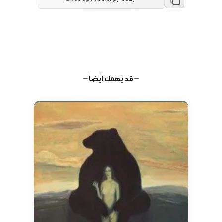
— قد يهمك أيضاً —