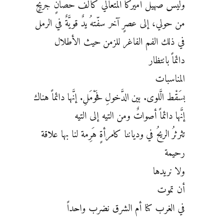
وليس صهيل أميركا المُتعالي كألف حصانٍ جريحٍ
من حولي، إلى عصرٍ آخر سفّتهُ يدٌ قويَّةٌ في الرمل
في ذلك الفم الفاغر للزمن حيث الأطلال
دائماً بانتظار
المناسبات
بسَقْط الَّلوى. بين الدَّخولِ فحَوْمَلِ. إنَّها دائماً هناك
إنَّها دائماً أصواتٌ ومن التيه إلى التيه
تثرثرُ الريحُ في ودياننا كامرأةٍ هَرِمة لنا بها علاقة
رحيمة
ولا نريدها
أن تموت
في الغرب كنا أم الشرق نضرب واحداً