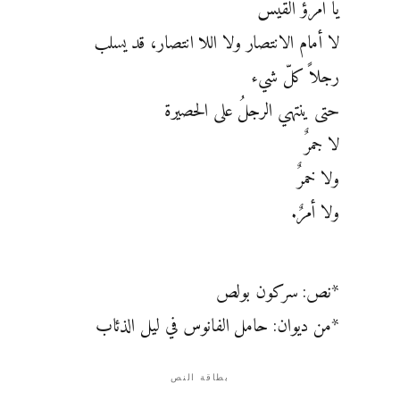
يا امرؤ القيس
لا أمام الانتصار ولا اللا انتصار، قد يسلب
رجلاً كلّ شيء
حتى ينتهي الرجلُ على الحصيرة
لا جمرٌ
ولا خمرٌ
ولا أمرٌ.
*نص: سركون بولص
*من ديوان: حامل الفانوس في ليل الذئاب
بطاقة النص