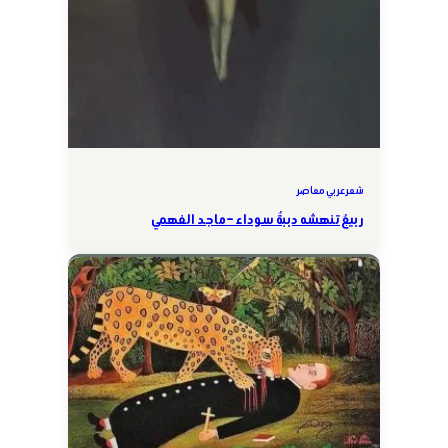
شعر عربي معاصر
ربيعٌ تنهشه دببةٌ سوداء – ماجد الفهمي