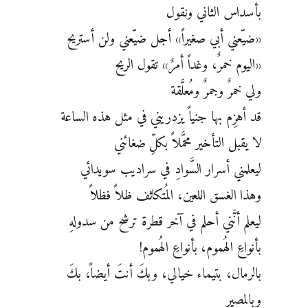
بأسداس الثاني ونقول
«ضيّعني أبي صغيراً» أجل ضيّعني ولن أستريح
«اليوم خمرٌ، وغداً أمرٌ» تقول الريح
ولي خمرٌ وجمرٌ ومُعلَّقة
قد أهزِم بها جنياً يزدريني في مثل هذه الساعة
لا يقبل التأخير محمَّلاً بكلِّ ضغائني
ليعلمني أسرار السَّوادِ في سراديب سويدائي
وهذا الغسق اللعين، المُتكاثف ظلاً فظلاً
ليعلم أنَّني أحلم في آخر قطرة ترشح من سدولهِ
بأنواعِ الهُموم، بأنواعِ الهُموم!
بالرمال، بتيماء خيالي، وبكَ أنتَ أيضاً، بكَ
وبالمصير