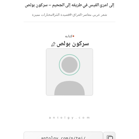
إلى امرئ القيس في طريقه إلى الجحيم – سركون بولص
شعر عربي معاصر
العراق
#قصيدة النثر
#مختارات مميزة
كتابة
سركون بولص
a n t o l g y . c o m