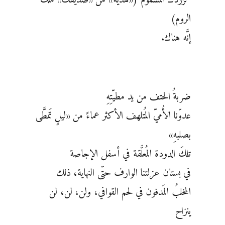
الروم)
إنَّه هناك.
ضربةُ الحتف من يد مطيّتِهِ
عدوّنا الأُميّ المُتلهف الأكثر عماءً من «ليلٍ تَمطَّى
بصلبهِ»
تلكَ الدودة المُعلَّقة في أسفل الإجاصة
في بستان عزلتنا الوارف حتّى النهاية، ذلك
المخلبُ المَدفون في لحم القوافي، ولن، لن، لن
ينزاح