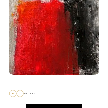
+
−
حجم الخط