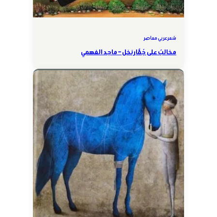
شعر عربي معاصر
مخالبٌ على جُمَّار نخل – ماجد الفهمي