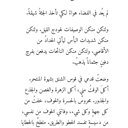
لم يعُد في الفضاء هواءٌ لكي تأخذ الجثةُ شهقةً.
ولتكن منكن الوصيفات لهودج الليل. ولتكن
منكن شديدات البأس ليأتي الحدادُ من
الأقاصي. ولتكن منكن النائحات يدفعن بفرحٍ
دفينٍ جثماناً يذهبُ.
وضعتُ قدمي في قوس الشنق بشهوة المنتحر.
أكلَ الوقتُ مني، أكل الزهرة والغصن والجذع
والجذور. محروسٌ بالحسرة والخوف، خفتُ من
كل جهةٍ وكل شيء، وفاتني الخوف من نفسي،
من دسيسةٍ تفسد الخطو والطريق. ملطخٌ بالخطايا