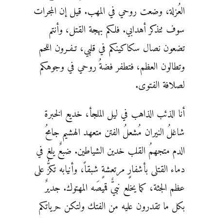
العُزلة، وضعت روحي في المهب. قيل إن المجرات
سوف تتذكر أهدابي. فلكم بهجة القتل، وأنتم
تضعون نصال سكاكينكم في قلبي، تـفـرون اللحم
وتطالون العظم، فتطفر فضةُ روحي في وجوهكم
لصلافة الفتوى.
أنا الذئب الذاهب في ليل الملجأ، خديع الخبرة
شاغلُ النيران مُشعلُ الفتن متعهد الهشيم جامحُ
الدم متجهمُ القلب خدين الشياطين. ضبعٌ يلغ في
دماء القتلى بأشفارٍ مرتعشةٍ شبقاً، وأنيابه تكزُّ على
عظم الجثة، كما يخلع نبيٌّ قميصَه المهتوك. جديرٌ
بكل ما تقدرون عليه من الفتك ولتكن حرياتكم