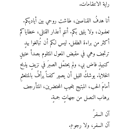
راية الانتقامات.
أنا هدفُ القناصين، طاشت روحي بين أياديكم.
تعفـون، ولا يليق بكم. أنتم أعذار القتلى، خطاياكم
أكثر من براءة الطفل. ليس لكم أن تُبالغوا بيدٍ
ترتجف وهي في مقبض المعول المثلوم بصدأ عتيقٍ
كنبيذٍ فاض بي، ولم يحتمّل الصبرَ في نزيفٍ يذبح
الخلايا. يوشكُ الليل أن يصير كفناً يرأفُ بالمتلعثمِ
أمامَ الحب، المبتهج بنحيبِ المحتضرين، المتأرجف
برهاب النصل من جهاتٍ جمـةٍ.
آن السفرُ
آن السفر، ولا رجوع.