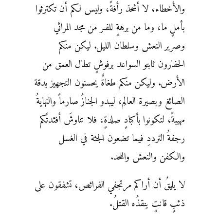
والأخطاء، لا أشحذ رأفةً، وليس لكم أن تكترثوا
بأملٍ ما، وما من برهةٍ للفـر من مجد المراثي
وصرير النعش وسلطان الليل. ليكن منكم
الحفارون ثابتو السواعد برفوشٍ تطال العمق من
الأرض. وليكن منكم طغاةٌ يحسنون التجهيز بدقة
الصائغ وبصيرة العالِم، ليبدو الجنازُ صارماً والنهايةُ
مهيبةً، لتكونوا بأكبادٍ صلدةٍ، فلا تناوشَ أفئدتَكم
رجفةُ الترددِ فيما تضعون الجثة في الغسل
والكفن والنعش واللحد.
لا يليقُ أن أراكم مرتجفي الفرائص، تشفقون على
ذئبٍ قانتٍ ينقذُه القتلُ.