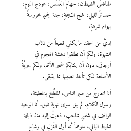
طنافسُ الشيطان، جهامُ العَسَس، هودج النومِ،
خسائرُ الليلِ، غنج الذبيحةِ، جنة الجحيم محروسةٌ
بهوام شرهةٍ.
لديَّ من الحقد ما يكفي قطيعاً من ذئاب
الشهوة، ولكم أن تطلقوا دهشة الهجوم في
أرجائي، دون أن ينتابكم ضمير الآثم، ولكم حريَّةُ
الأسلحة لكي تأخذ نصيبها مما يتبقى.
أنا الخارجُ من صبر الناس، الملطَّخ بالخطيئة،
رسول الكلام. لم يبق سوى نهاية تليق. أنا الوحيد
الواقف في شفيرٍ شاحبٍ، ذهبتُ إليه منذ ذبالة
الخيط البالي، متوهماً أنه أول الغَزلِ في وشاح