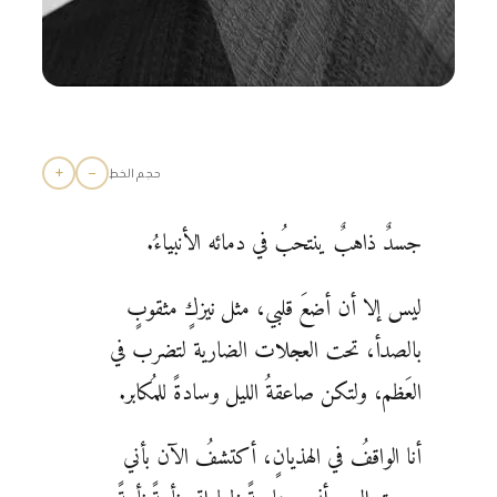
+
−
حجم الخط
جسدٌ ذاهبٌ ينتحبُ في دمائه الأنبياءُ.
ليس إلا أن أضعَ قلبي، مثل نيزكٍ مثقوبٍ
بالصدأ، تحت العجلات الضارية لتضرب في
العَظم، ولتكن صاعقةُ الليل وسادةً للمُكابر.
أنا الواقفُ في الهذيانٍ، أكتشفُ الآن بأني