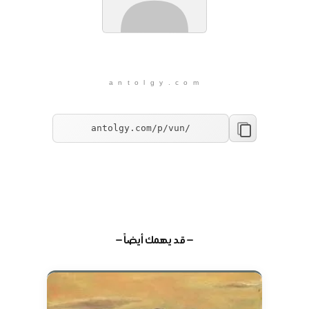
a n t o l g y . c o m
— قد يهمك أيضاً —