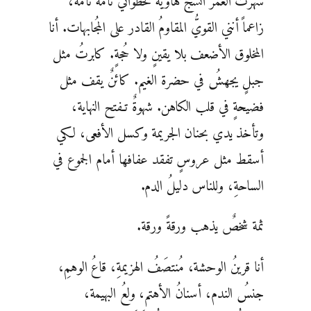
سهرت العمر أنسج هاويةً لخطواتي نأمةً نأمةً،
زاعماً أنني القويُّ المقاومُ القادر على المُجابهات. أنا
المخلوق الأضعف بلا يقينٍ ولا حُجةٍ. كابرتُ مثل
جبلٍ يجهشُ في حضرة الغيم. كائنٌ يقف مثل
فضيحةٍ في قلب الكاهن. شهوةٌ تـفتح النهاية،
وتأخذ يدي بحنان الجريمة وكسل الأفعى، لكي
أسقط مثل عروسٍ تفقد عفافها أمام الجموع في
الساحةِ، وللناس دليلُ الدم.
ثمة شخصٌ يذهب ورقةً ورقة.
أنا قرينُ الوحشة، مُنتصَفُ الهزيمةِ، قاعُ الوهمِ،
جنسُ الندم، أسنانُ الأهتم، ولعُ البهيمة،