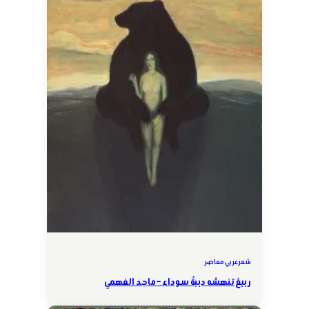
شعر عربي معاصر
ربيعٌ تنهشه دببةٌ سوداء – ماجد الفهمي