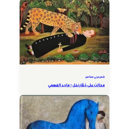
شعر عربي معاصر
مخالبٌ على جُمَّار نخل – ماجد الفهمي