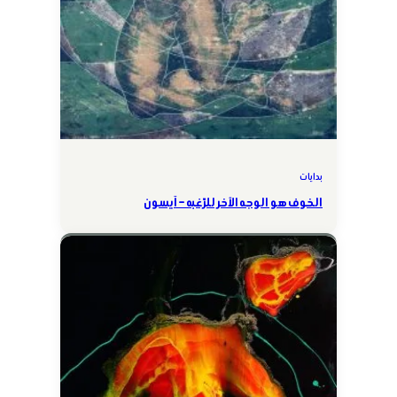
بدايات
الخوف هو الوجه الآخر للرّغبه – آيسون