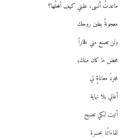
ماعدتُ أنسى، علمني كيف أفعلُها؟
معجونةٌ بطين روحك
ولن تصنع مني فخاراً
محض ما كان منك؛
مجردُ معاناةٍ لي
أعاني بلا نهاية
أتيت لكي تصبح
لقاءاتُنا بحسرة