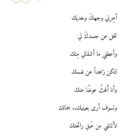
أعِرني وجهكَ وخديك
تخل عن جسدكَ لي
وأعطني ما أشقاني مِنك
لتكن زاهداً عن نفسك
وأنا أَلهثُ عوضًا عنك
ولسوف أرى بعينيك.. جمالك
لأنتشي من عَبقِ رائحتك