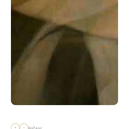
+
−
حجم الخط