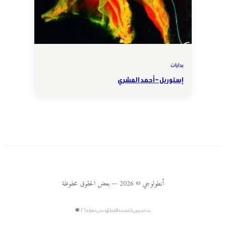
بدايات
إستوريل – أحمد العشري
أنطولوجي © 2026 — بعض الحقوق محفوظة
بث تجريبي للنسخة المطوّرة حتى نهاية ٢٠٢٦