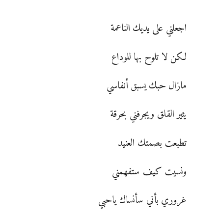
اجعلني على يديك الناعمة
لكن لا تلوح بها للوداع
مازال حبك يسبق أنفاسي
يثير القلق ويجرفني بحرقة
تطبعت بصمتك العنيد
ونسيت كيف ستفهمني
غروري بأني سأنساك ياحبي