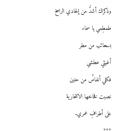
وذكراك أشدُّ من إلحادي الراسخ
طمطِمي يا سماء
بسحائب من مطر
أغيثي عطشي
فكلي أنفاسٌ من حنين
نصبت فخاخها الانتحارية
على أطرافِ عمري.
***