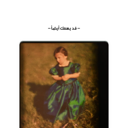
— قد يهمك أيضاً —