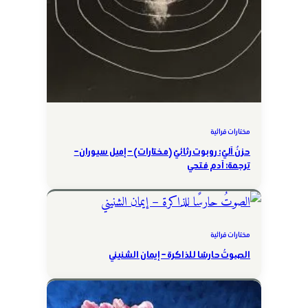
مختارات قرائية
حزنٌ آليّ: روبوت رثائيّ (مختارات) – إميل سيوران –
ترجمة: آدم فتحي
مختارات قرائية
الصوتُ حارسًا للذاكرة – إيمان الشنيني