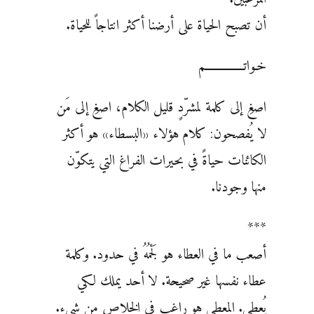
أن تصبح الحياة على أرضنا أكثر انتاجاً للحياة.
خـواتــــــــــــــم
اصغِ إلى كلمة لمشرّدٍ قليل الكلام، اصغِ إلى مَن
لا يُفصحون: كلام هؤلاء «البسطاء» هو أكثر
الكائنات حياةً في بحيرات الفراغ التي يتكوّن
منها وجودنا.
***
أصعب ما في العطاء هو لَجْمُهُ في حدود. وكلمة
عطاء نفسها غير صحيحة. لا أحد يملك لكي
يُعطي. المعطي هو راغب في الخلاص من شيء.