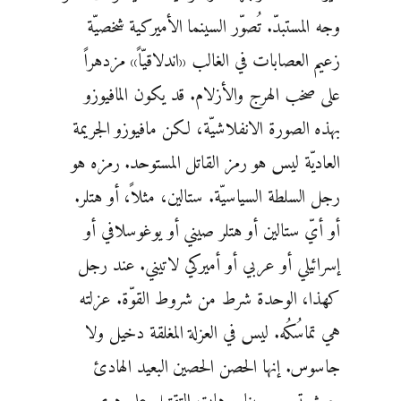
وجه المستبدّ. تُصوّر السينما الأميركية شخصيّة
زعيم العصابات في الغالب «اندلاقيّاً» مزدهراً
على صخب الهرج والأزلام. قد يكون المافيوزو
بهذه الصورة الانفلاشيّة، لكن مافيوزو الجريمة
العاديّة ليس هو رمز القاتل المستوحد. رمزه هو
رجل السلطة السياسيّة. ستالين، مثلاً، أو هتلر.
أو أيّ ستالين أو هتلر صيني أو يوغوسلافي أو
إسرائيلي أو عربي أو أميركي لاتيني. عند رجل
كهذا، الوحدة شرط من شروط القوّة. عزلته
هي تماسُكُه. ليس في العزلة المغلقة دخيل ولا
جاسوس. إنها الحصن الحصين البعيد الهادئ