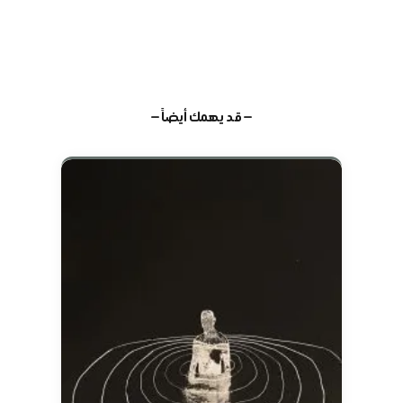
— قد يهمك أيضاً —