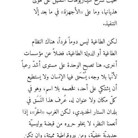
حيث تسرح سيناريوهات التقتيل على هوى
هذيانها، وما على «الأجهزة» في ما بعد إلّا
التنفيذ.
لكن الطاغية ليس دوماً فرداً، هناك النظام
الطاغية أو الدولة الطاغية، فضلاً عن مؤسسات
أخرى. هنا تصبح الوحدة على مستوى أشدّ رعباً
لأنّها بلا وجه، يُسْحَق فيها الإنسان ولا يستطيع
أن يشتكي على أحد، فخصمه بلا اسم، وهو في
كلّ مكان ولا عنوان له. عُرف هذا النَسَق في
بلدان الستار الحديدي، لكن الغرب «الحرّ»، إذا
أنعمنا النظر، لا يخلو حريره من قبضة بوليسيّة
حديديّة خفيّة، ومن بيروقراطية مميتة، وإن تكن