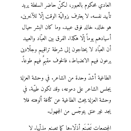
العادي محكوم بالعبور، لكنّ حاضر السلطة يريد
تأبيد نفسه. لا يعترف بزواليّة الوقت إلّا للآخرين.
هو خالد. خالد فوق عبيد. وما كان البشر حيال
أسيادهم يوماً إلّا هكذا. الفرق بين العبّاد والعبيد
أن العبّاد لا يحتاجون إلى شرطة تراقبهم وجلّادين
يرعون فيهم الانضباط، فالخوف مقيمٌ فيهم طوعاً.
الطاغية أشدّ وحدة من الشاعر. في وحشة العزلة
يجلس الشاعر على دموعه، وقد تكون طيّبة. في
وحشة العزلة يبحث الطاغية عن كثافة ألوهته فلا
يجد غير عنق يتوجّس من المجهول.
المجتمعات تَصْنَع أذلّاءها كما تصنع مذلّيها. لا