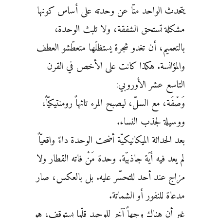
يتحدث الواحد منّا عن وحدته على أساس كونها
مشكلة تستحق الشفقة، ولا تلبث الوحدة،
بالتعميم، أن تغدو شجرة يستظلّها متعطّشو العطف
والمؤانسة. هكذا كانت على الأخص في القرن
التاسع عشر الأوروبي:
وَصْفَة، مع السلّ، ليصبح المرء تائهاً رومنتيكيّاً،
ووسيلة لجذب النساء.
بعد الحداثة الميكانيكيّة أضحت الوحدة داءً واقعيّاً
لم يعد فيه أيّة جاذبيّة. وحدة مَنْ فاته القطار ولا
مزاج عند أحد للتحسّر عليه. بل بالعكس، صار
مدعاة للنفور أو الشماتة.
غير أن هناك وجهاً آخر للوحيد قلّما يستوقف، هو