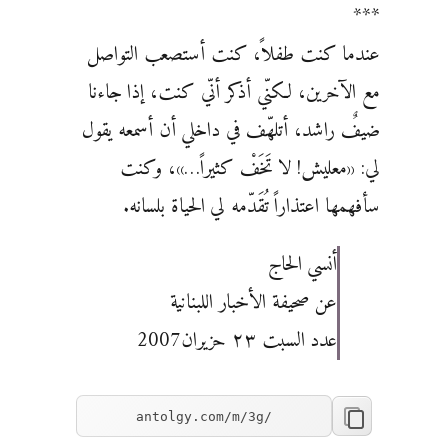
***
عندما كنت طفلاً، كنت أستصعب التواصل
مع الآخرين، لكنّي أذكر أنّي كنت، إذا جاءنا
ضيفٌ راشد، أتلهّف في داخلي أن أسمعه يقول
لي: «معليش! لا تَخَفْ كثيراً…»، وكنت
سأفهمها اعتذاراً تُقَدّمه لي الحياة بلسانه.
أنسي الحاج
عن صحيفة الأخبار اللبنانية
عدد السبت ٢٣ حزيران2007