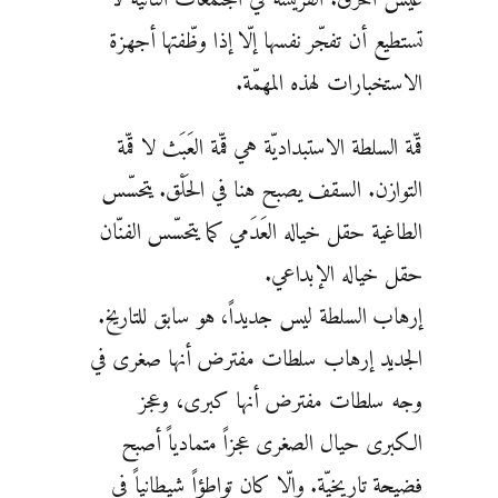
تستطيع أن تفجّر نفسها إلّا إذا وظّفتها أجهزة
الاستخبارات لهذه المهمّة.
قمّة السلطة الاستبداديّة هي قمّة العَبَث لا قمّة
التوازن. السقف يصبح هنا في الحَلْق. يتحسّس
الطاغية حقل خياله العَدَمي كما يتحسّس الفنّان
حقل خياله الإبداعي.
إرهاب السلطة ليس جديداً، هو سابق للتاريخ.
الجديد إرهاب سلطات مفترض أنها صغرى في
وجه سلطات مفترض أنها كبرى، وعجز
الكبرى حيال الصغرى عجزاً متمادياً أصبح
فضيحة تاريخيّة. وإلّا كان تواطؤاً شيطانياً في