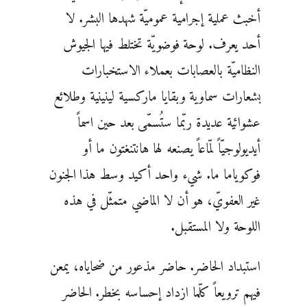
أخبث عملية إجرامية عموميّة شهدها البشر. لا
أحد يعرف. لوحة فوضويّة تختلط فيها الجيوش
النظاميّة بالعصابات بعملاء الاستخبارات
بشعارات سماوية وبقايا ماركسية لينينية وطلائع
عشوائية عديدة ربّما ستُسمّى بعد حين اسماً
أيديولوجيّاً لمّاعاً يصنعه لها هانتنغتون ما أو
فوكوياما ما. شيء واحد أكيد وسط هذا الجنون
غير العفويّ، هو أن لا الماضي متمثّل في هذه
اللوحة ولا المستقبل.
استبداد الحاضر. حاضر مذعور من ضحاياه، يمعن
فيهم ترويعاً كلّما ازداد إحساسه بخطر. الحاضر