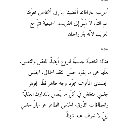
***
أغرب اعترافاتنا أفضينا بها إلى أشخاص تعرّفنا
بهم للتوّ. لا نُسِرُّ إلى القريب. الحميميّة تتمّ مع
الغريب لأنّه بئر راحلة.
***
هناك شخصيّة جنسيّة للروح أيضاً. للعقل والنفس.
لعلّها هي ما يقود حسّ النقد الجمالي. الجنس
الجسدي المألوف مجرّد وجه ظاهر فظّ لجوهر
جنسي متغلغل في كلّ ما يتّصل بالمدارك العقليّة
وانعطافات الذّوق. الجنس الظاهر هو نهارُ جنسٍ
ليليّ لا نعرف عنه شيئاً.