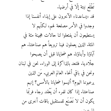
تَطْلَع نبتة إلّا في أرضها.
قد «يساعدنا» الآخرون على إيذاء أنفسنا إذا
وجدوا في الأمر مصلحة لهم، لكنّهم لا
يستطيعون أن يفتعلوا لنا حالات هجينة مئة في
المئة. الذين يعملون فينا ترويعاً هم صناعتنا. هم
آباؤنا وأبناؤنا. هم ضحايانا قبل أن يصبحوا
جلّادينا. فلنعد بالذاكرة إلى الوراء. نحن في لبنان
ونحن في باقي أنحاء العالم العربي. مَن الذين
يرعبوننا اليوم؟ أليسوا ضحايانا بالأمس؟ إنهم
صناعتنا. إذا كان للمرء أن يَعْقد رجاء فربّما
يكون أن لا نَصْنَع للمستقبل باقات أخرى من
المرعبين.