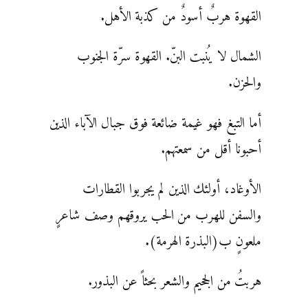
القهوة هربٌ أسودٌ من كذبة الأهل.
الشمال لا يُنبت البنّ. القهوة سرّة الجنوب
والحزن.
أما التبغ فهو غيمة ضائعة فوق جبال الآباء الذين
أحبونا أقل من سمعتهم.
الأوغاد، أولئك الذين لم يجربوا القطارات
والسفن للهرب من الحب يروقهم وصف شاعرٍ
ملعونٍ ب(البذرة الهرمة).
هربتُ من الجحيم والشعر بحثاً عن البذور.