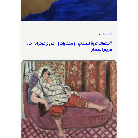
شعر مترجم
“كتفاكَ تربةٌ لصلاتي” (مختارات) – فروغ فرخزاد – ت:
مريم العطار