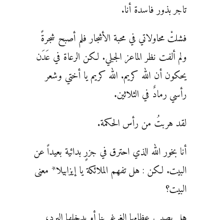
تاجر بذور فاسدة أنا.
فشلتْ محاولاتي في محبة الأشجار فلم أصبح شجرةً
ولم ألفت نظر الماعز الجبلي. لكن الرعاة في عَدَن
يحكون أن الله كريم. الله كريم يا أختي وشعر
رأسي رمادٌ في الثلاثين.
لقد هربتُ من رأس الحكمة.
أنا بخور الله الذي احترق في جزرٍ بدائية بعيداً عن
البيت. لكن : هل تفهم الملائكة يا إيزابيلا* معنى
البيت؟
هل يصيب عظامها الغرغرينا أو يدخلها البرد،