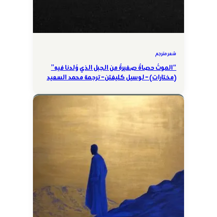
شعر مترجم
“الموتُ حصاةٌ صغيرةٌ من الجبل الذي وُلدنا فيه”
(مختارات) – لوسيل كليفتن – ترجمة محمد السعيد