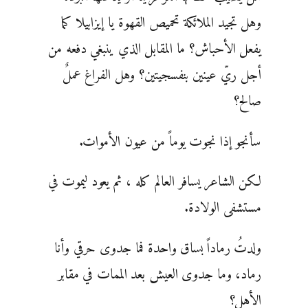
وهل تجيد الملائكة تحميص القهوة يا إيزابيلا كما
يفعل الأحباش؟ ما المقابل الذي ينبغي دفعه من
أجل ريّ عينين بنفسجيتين؟ وهل الفراغ عملٌ
صالح؟
سأنجو إذا نجوت يوماً من عيون الأموات.
لكن الشاعر يسافر العالم كله ، ثم يعود ليموت في
مستشفى الولادة.
ولدتُ رماداً بساق واحدة فما جدوى حرقي وأنا
رماد، وما جدوى العيش بعد الممات في مقابر
الأهل؟