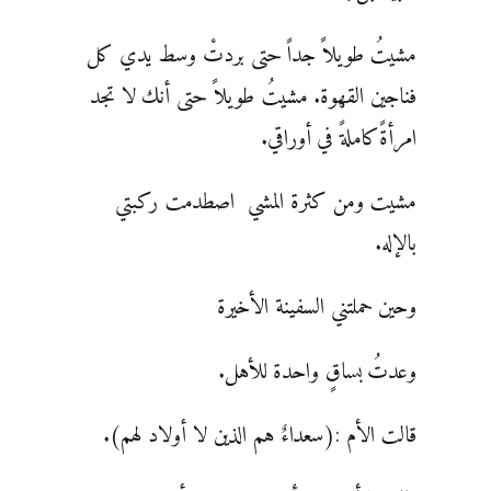
مشيتُ طويلاً جداً حتى بردتْ وسط يدي كل
فناجين القهوة. مشيتُ طويلاً حتى أنك لا تجد
امرأةً كاملةً في أوراقي.
مشيت ومن كثرة المشي اصطدمت ركبتي
بالإله.
وحين حملتني السفينة الأخيرة
وعدتُ بساقٍ واحدة للأهل.
قالت الأم :(سعداءٌ هم الذين لا أولاد لهم).