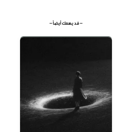
— قد يهمك أيضاً —