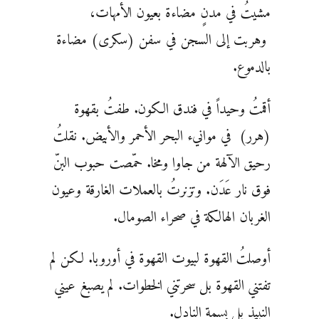
مشيتُ في مدنٍ مضاءة بعيون الأمهات،
وهربت إلى السجن في سفن (سكرى) مضاءة
بالدموع.
أقمتُ وحيداً في فندق الكون. طفتُ بقهوة
(هرر) في موانيء البحر الأحمر والأبيض. نقلتُ
رحيق الآلهة من جاوا ومخا. حمّصت حبوب البنّ
فوق نار عَدَن. وتزنرتُ بالعملات الغارقة وعيون
الغربان الهالكة في صحراء الصومال.
أوصلتُ القهوة لبيوت القهوة في أوروبا. لكن لم
تفتني القهوة بل سحرتني الخطوات. لم يصبغ عيني
النبيذ بل بسمة النادل.