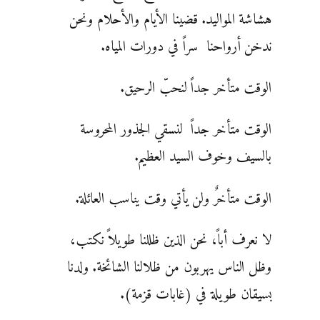
هشاشة المواليد. قضينا الأيام والأحلام ونحن
ندخن أرواحنا سراً في دورات المياه.
الوقت متأخر جداً لنحبّ الرحيق.
الوقت متأخر جداً لنسقي الجذور المحروسة
بالسيف وخوف السيد العظيم.
الوقت متأخرٌ ولن يأتي وقت يناسب العائلة.
لا نعرف أباً، نحن الذين ظللنا طويلاً نكتب،
وظل الناس يهربون من ظلالنا الشائخة. ولدنا
بسيقان طويلة في (غابات قزمة).