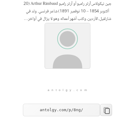
جين نيكولاس آرثر رامبو أو آرثر رامبو Arthur Rimbaud (20
أكتوبر 1854 – 10 نوفمبر 1891) شاعر فرنسي. ولد في
شارلفيل، الأردين، وكتب أشهر أعماله وهو لا يزال في أواخر…
a n t o l g y . c o m