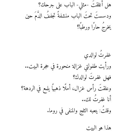
هل أغلقتَ -مثلي- الباب على جرحك؟
ودسستَ تحتَ الباب منشفةً تجففُ الدَّمَ حين
يخرجُ حارًا ورطبًا؟
غفرتُ لوالدي
ورأيت طفولتي غزالة منحورة في حجرة البيت..
فهل غفرتَ لوالدك؟
وعلقتَ رأس غزال، أملًا ذهبيًا يلمع في الردهة؟
أنا غفرتُ لك..
وقلتُ: يتعبه الثلج والمنفى في روما.
هذا هو البيت