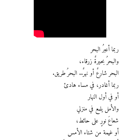
ربما أعبرُ البحر
والبحرُ بحيرةٌ زرقاء،
البحر شارعٌ أو نهرٌ.. البحرُ طريق.
ربما أغادر، في مساء هادئ
أو في أول النهار
والأمل يلمع في منزلي
شعاعَ نورٍ على حائط،
أو غيمة من شتاء الأمس