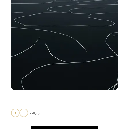
+
−
حجم الخط