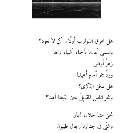
هل نحرق القوارب أولًا.. كي لا نعود؟
ونسمي أبناءنا بأسماء أشياء نراها
زهرٌ أبيض
وردٌ ينمو أمام أعيننا
هل ندفن الذكرى؟
وننحر الخيل المقابِلَ حين يتبعنا أهلنا؟
نحن متنا خلال النهار
وغنّى في جنائزنا رجال طيبون