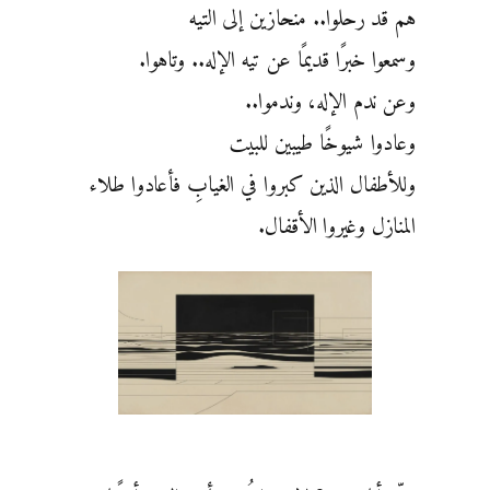
هم قد رحلوا.. منحازين إلى التيه
وسمعوا خبرًا قديمًا عن تيه الإله.. وتاهوا.
وعن ندم الإله، وندموا..
وعادوا شيوخًا طيبين للبيت
وللأطفال الذين كبروا في الغيابِ فأعادوا طلاء
المنازل وغيروا الأقفال.