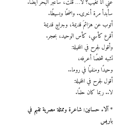
عنّي أنا تغيب؟ لا… قلتُ، سأعبر البحر أيضًا.
سأبدأ مرة أخرى.. واضحًا وبسيطًا.
أتوب عن هزائمَ قديمة، وجراحٍ قديمة
أقرع كأسي، كأس الوحيد، بحجر.
وأقول لجرح في المخيلة:
تشبه شخصًا أعرفه،
وحيدًا ومنفيًا في روما..
أقول لجرح في المخيلة:
لا.. ربما كان حلمًا.
* آلاء حسانين: شاعرة وممثلة مصرية تقيم في
باريس