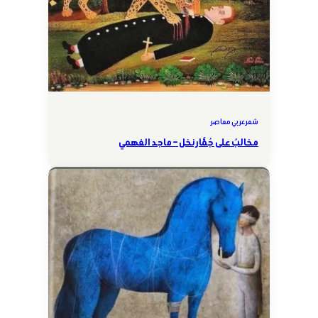
شعر عربي معاصر
مخالبٌ على جُمَّار نخل – ماجد الفهمي