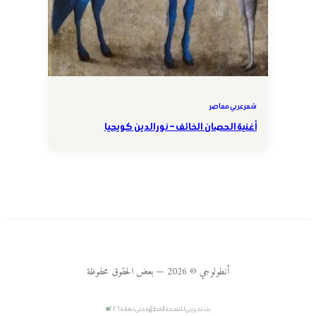
شعر عربي معاصر
أغنية الحصان الخائف – نور الدين كويحيا
أنطولوجي © 2026 — بعض الحقوق محفوظة
بث تجريبي للنسخة المطوّرة حتى نهاية ٢٠٢٦