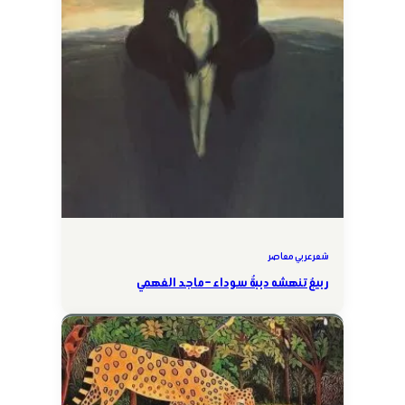
شعر عربي معاصر
ربيعٌ تنهشه دببةٌ سوداء – ماجد الفهمي