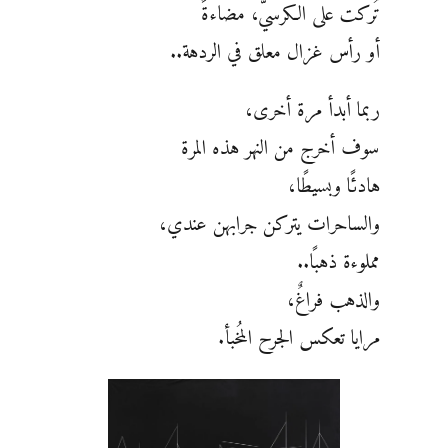
تُركت على الكرسيّ، مضاءةً
أو رأس غزال معلق في الردهة..
ربما أبدأ مرة أخرى،
سوف أخرج من النهر هذه المرة
هادئًا وبسيطًا،
والساحرات يتركن جرابهن عندي،
مملوءة ذهبًا..
والذهب فراغٌ،
مرايا تعكس الجرح المُخبأ.