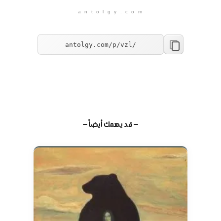
a n t o l g y . c o m
— قد يهمك أيضاً —