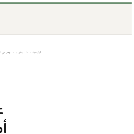
تخطى
إلى
المحتوى
الرئيسية
›
شعر مترجم
›
عرس في ال
ع
أح