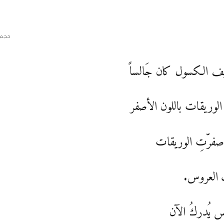
حجم 
ف الكسول كان جَالساً
الوريقات باللون الأصفر
اصفرّتِ الوريقات
 العروس.
س يُدركُ الآن