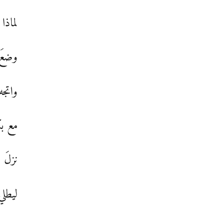
لماذا
وضعَ 
واتجه
مع بك
نزلَ ا
ليطلي