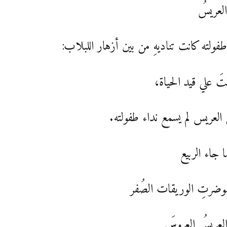
العريسُ
طفولته كانت تناديهِ من بين أزهار اللبلاب:
تَ علي قيد الحياة،
لعريس لم يسمع نداء طفولته.
 جاء الربيع
ضرتِ الوريقات الصُفر
 العريسُ العروسَ