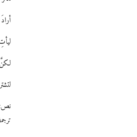
أرادَ
ليأتِ
لكنَّ
لتشتر
نص: 
ترجمة