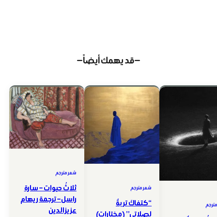
— قد يهمك أيضاً —
شعر مترجم
ثلاثُ حيوات – سارة
شعر مترجم
راسل – ترجمة ريهام
“كتفاكَ تربةٌ
ترجم
عزيز الدين
لصلاتي” (مختارات)