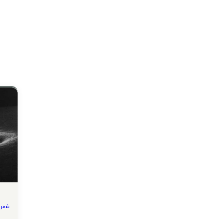
شعر م