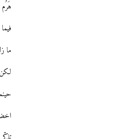
هَرُم 
فيما 
ما زل
لكن ا
حينما
اخضو
تذكّر