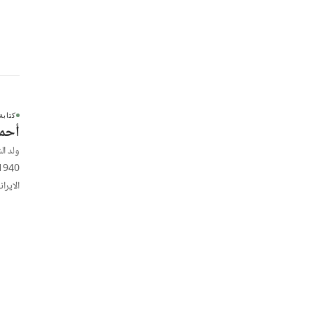
كتابة
أحمد
ولد ال
الايرا