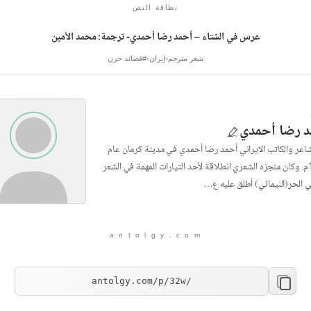
بطاقة النص
عرس في الشتاء – أحمد رضا أحمدي- ترجمة: محمد الأمين
شعر مترجم
إيران
#قصائد حزن
 رضا أحمدي
شاعر والكاتب الايراني أحمد رضا أحمدي في مدينة كرمان عام
1940م. وكان منجزه الشعري انطلاقة لأحد التيارات المهمة في الشعر
ني الحر(النيمائي) أطلق عليه ع…
a n t o l g y . c o m