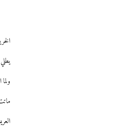
الخري
يطلي 
ولما 
ماتت
العري