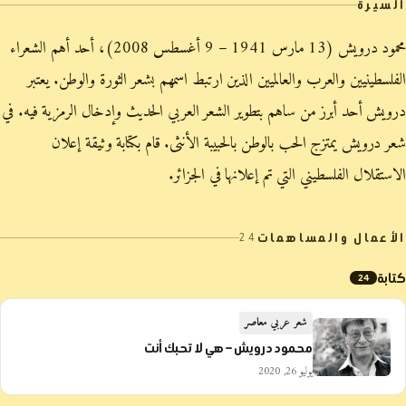
السيرة
محمود درويش (13 مارس 1941 – 9 أغسطس 2008)، أحد أهم الشعراء
الفلسطينيين والعرب والعالميين الذين ارتبط اسمهم بشعر الثورة والوطن. يعتبر
درويش أحد أبرز من ساهم بتطوير الشعر العربي الحديث وإدخال الرمزية فيه. في
شعر درويش يمتزج الحب بالوطن بالحبيبة الأنثى. قام بكتابة وثيقة إعلان
الاستقلال الفلسطيني التي تم إعلانها في الجزائر.
الأعمال والمساهمات
24
كتابة
24
شعر عربي معاصر
محمود درويش – هي لا تحبك أنت
يوليو 26, 2020