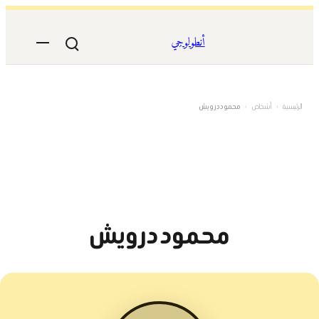
تخطى
إلى
أنطولوجي
المحتوى
الرئيسية
›
أشخاص
›
محمود درويش
محمود درويش