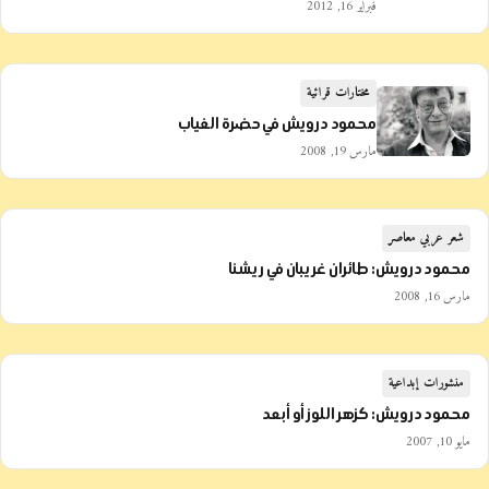
فبراير 16, 2012
مختارات قرائية
محمود درويش في حضرة الغياب
مارس 19, 2008
شعر عربي معاصر
محمود درويش: طائران غريبان في ريشنا
مارس 16, 2008
منشورات إبداعية
محمود درويش: كزهر اللوز أو أبعد
مايو 10, 2007