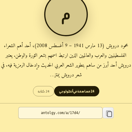
م
محمود درويش (13 مارس 1941 – 9 أغسطس 2008)، أحد أهم الشعراء
الفلسطينيين والعرب والعالميين الذين ارتبط اسمهم بشعر الثورة والوطن. يعتبر
درويش أحد أبرز من ساهم بتطوير الشعر العربي الحديث وإدخال الرمزية فيه. في
شعر درويش يمتز…
24 مساهمة في أنطولوجي
24 كتابة