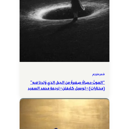
شعر مترجم
“الموتُ حصاةٌ صغيرةٌ من الجبل الذي وُلدنا فيه”
(مختارات) – لوسيل كليفتن – ترجمة محمد السعيد