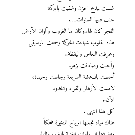
غسلت ببذخ الحزن وشفيت بالبركة
حنت عليها السنوات:….
الفجر كان لها..وكان لها الغروب وألوان الأرض
هذه القلوب شهدت الحركة وسمعت الموسيقى
وعرفت النعاس واليقظة..
وأحبت وصادقت بزهو.
أحست بالدهشة السريعة وجلست وحيدة،
لامست الأزهار والفراء والخدود
الآن..
كل هذا انتهى .
هناك مياه تجعلها الرياح المتغيرة ضحكا ً
وتضيؤها السماوات الغنية بالضوء والنهار