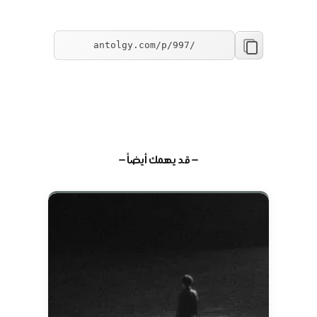
— قد يهمك أيضاً —