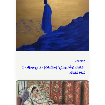
شعر مترجم
“كتفاكَ تربةٌ لصلاتي” (مختارات) – فروغ فرخزاد – ت:
مريم العطار