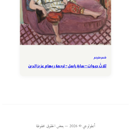
شعر مترجم
ثلاثُ حيوات – سارة راسل – ترجمة ريهام عزيز الدين
أنطولوجي © 2026 — بعض الحقوق محفوظة