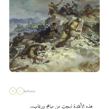
+
−
حجم الخط
هذه الأفئدة نسجت من مباهج ورغاب..