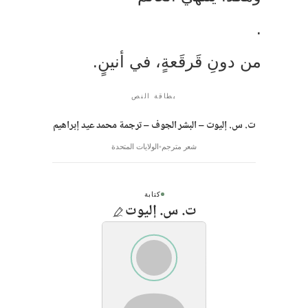
ن دونِ قَرقَعةٍ، في أنينٍ.
بطاقة النص
ت. س. إليوت – البشر الجوف – ترجمة محمد عيد إبراهيم
شعر مترجم
الولايات المتحدة
كتابة
ت. س. إليوت