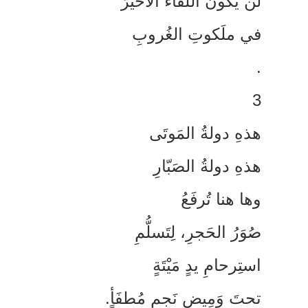
ن يكونَ اللقاءَ الأخيرَ
ي ملَكوتِ الغُروبِ
ذهِ دولةُ المَوتَى
ذهِ دولةُ الصَبّارِ
ها هنا تُرفَعُ
ُوَرُ الحَجرِ، لِتَسلُّمِ
ستِرحامِ يدٍ مَيْتَةٍ
حتَ وَمِيضِ نَجمٍ مُطفَأٍ.