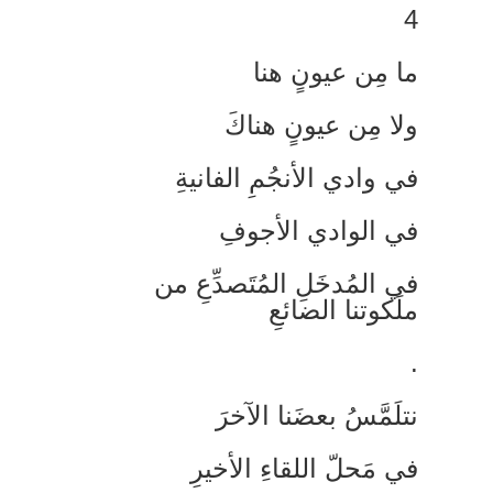
ا مِن عيونٍ هنا
لا مِن عيونٍ هناكَ
ي وادي الأنجُمِ الفانيةِ
ي الوادي الأجوفِ
ي المُدخَلِ المُتَصدِّعِ من
لَكوتنا الضائعِ
تلَمَّسُ بعضَنا الآخرَ
ي مَحلّ اللقاءِ الأخيرِ