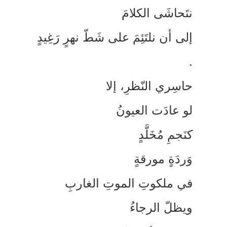
تَحاشَى الكلامَ
لى أن نلتَئِمَ على شَطّ نهرٍ رَغِيدٍ
اسِري النّظرِ، إلا
و عادَت العيونُ
نَجمِ مُخَلَّدٍ
َردَةٍ مورقةٍ
ي ملكوتِ الموتِ الغاربِ
يظلّ الرجاءُ