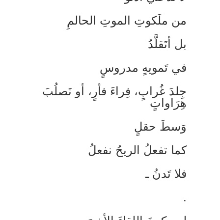
ن ملَكوتِ الموتِ الحالمِ
ل أتَقلَّدُ
ي تَمويهٍ مدروسٍ
ِلدَ غُرابٍ، فِراءَ فأرٍ، أو نَصلُبَ
ِرَاواتٍ
َسطَ حقلٍ
ما تفعلُ الريحُ نفعلُ
لا تَدنُ ـ