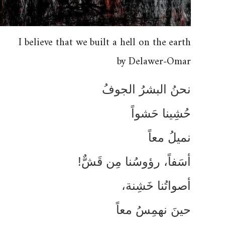
I believe that we built a hell on the eart
by Delawer-Oma
حنُ البشرُ الجوفُ
ُشِينا حَشواً
ميلُ معاً
سَفاً، رؤوسُنا مِن قَشٌّ!
صواتُنا خَشِنة،
ينَ نهمِسُ معاً