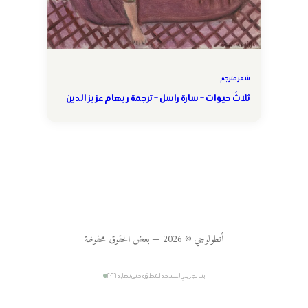
شعر مترجم
ثلاثُ حيوات – سارة راسل – ترجمة ريهام عزيز الدين
أنطولوجي © 2026 — بعض الحقوق محفوظة
بث تجريبي للنسخة المطوّرة حتى نهاية ٢٠٢٦