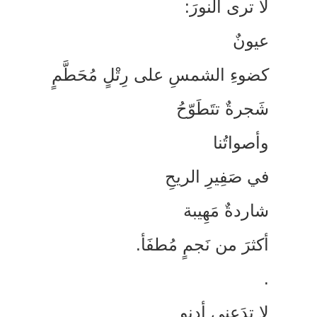
ا ترى النورَ:
يونٌ
ضوءِ الشمسِ على رِتْلٍ مُحَطَّمٍ
َجرةٌ تتَطَوّحُ
أصواتُنا
ي صَفِيرِ الريحِ
اردةٌ مَهِيبة
كثرَ من نَجمٍ مُطفَأ.
ا تدَعني أدنو