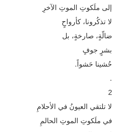
لى ملَكوتِ الموتِ الآخرِ
ا تذكُرونا، كأرواحٍ
الّةٍ، صارخةٍ، بل
شرٍ جوفٍ
ُشينا حَشواً.
ا تلتقي العيونُ في الأحلامِ
ي ملَكوتِ الموتِ الحالمِ