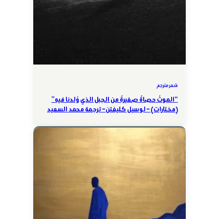
شعر مترجم
“الموتُ حصاةٌ صغيرةٌ من الجبل الذي وُلدنا فيه”
(مختارات) – لوسيل كليفتن – ترجمة محمد السعيد