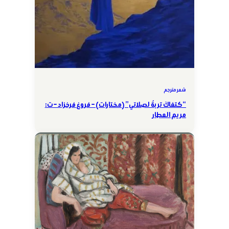
شعر مترجم
“كتفاكَ تربةٌ لصلاتي” (مختارات) – فروغ فرخزاد – ت:
مريم العطار