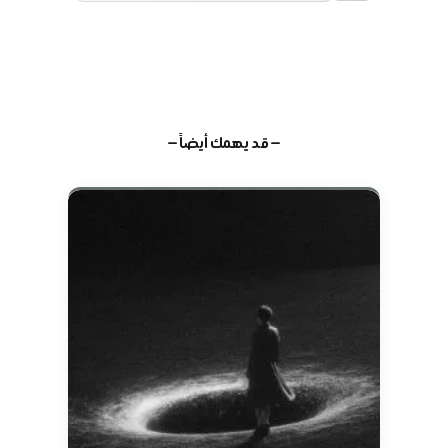
— قد يهمك أيضاً —