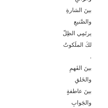
ينَ الشارةِ
الصَّنيعِ
رتَمِي الظِلّ
كَ الملَكوتُ
ينَ الفَهمِ
الخَلقِ
ينَ عاطفةٍ
الجَوابِ