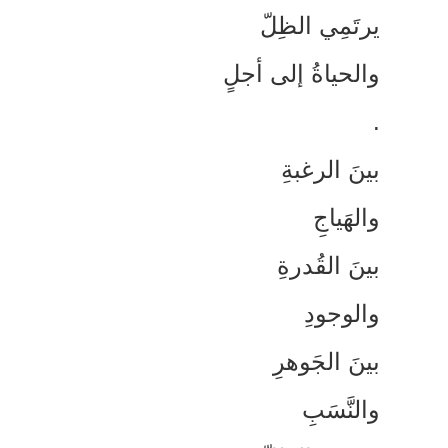
رتَمِي الظِلّ
الحياةُ إلى أجلٍ
ينَ الرغبةِ
الهَياجِ
ينَ القُدرةِ
الوجودِ
ينَ الجَوهرِ
النَّسَبِ