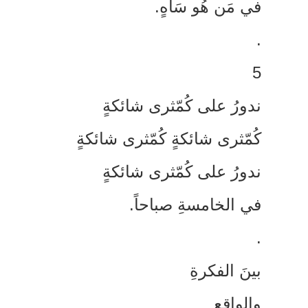
ي مَن هُو سَاهٍ.
دورُ على كُمّثرى شائكةٍ
ُمّثرى شائكةٍ كُمّثرى شائكةٍ
دورُ على كُمّثرى شائكةٍ
ي الخامسةِ صباحاً.
ينَ الفكرةِ
الواقعِ