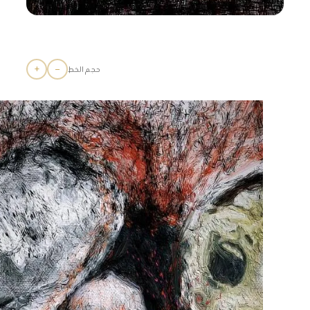
+
−
حجم الخط