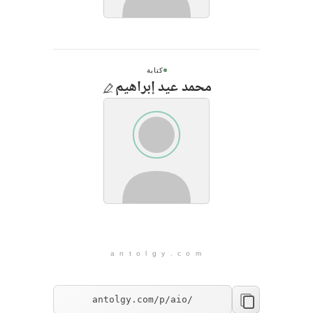
كتابة
محمد عيد إبراهيم
a n t o l g y . c o m