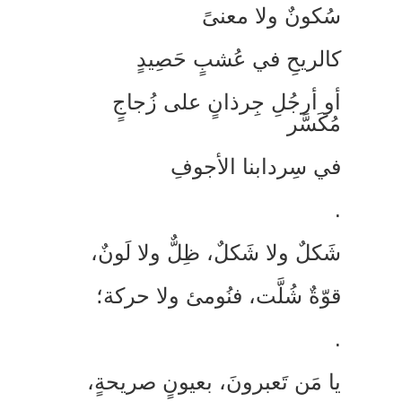
ُكونٌ ولا معنىً
الريحِ في عُشبٍ حَصِيدٍ
و أرجُلِ جِرذانٍ على زُجاجٍ
ُكَسَّر
ي سِردابنا الأجوفِ
َكلٌ ولا شَكلٌ، ظِلٌّ ولا لَونٌ،
وّةٌ شُلَّت، فنُومئ ولا حركة؛
ا مَن تَعبرونَ، بعيونٍ صريحةٍ،