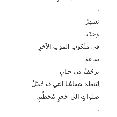
َسهرُ
َحدَنا
ي ملَكوتِ الموتِ الآخرِ
اعةَ
رجُفُ في حنانٍ
ِتَنظِمَ شِفاهُنا التي قد تُقبّلُ
َلواتٍ إلى حَجرٍ مُحَطَّمٍ.