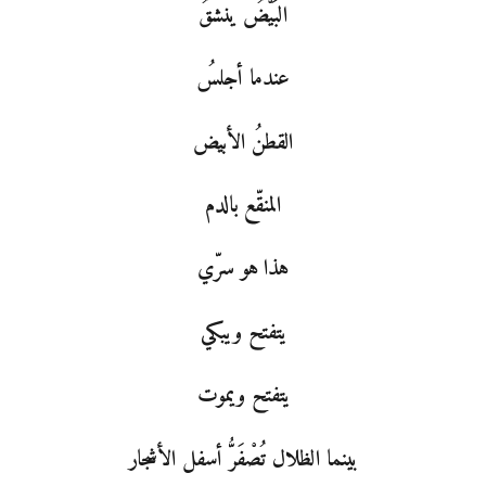
البَيْضُ ينشقُ
عندما أجلسُ
القطنُ الأبيض
المنقّع بالدم
هذا هو سرّي
يتفتح ويبكي
يتفتح ويموت
بينما الظلال تُصْفَرُّ أسفل الأشجار