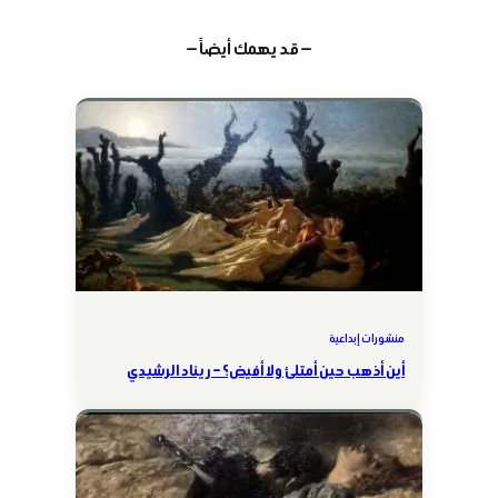
— قد يهمك أيضاً —
منشورات إبداعية
أين أذهب حين أمتلئ ولا أفيض؟ – ريناد الرشيدي