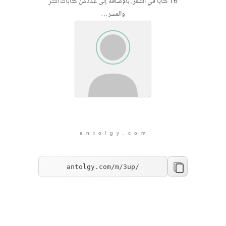
16 كتاباً في الشعر، بالإضافة إلى عدد من كتابات النثر
والمسر…
a n t o l g y . c o m