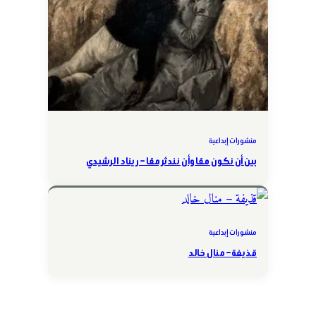
منشورات إبداعية
بين أن نكون معًا وأن نندثر معًا – ريناد الرشيدي
منشورات إبداعية
قذيفة – منال خالد