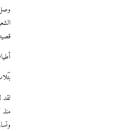
وصل ب
الشعر
قصيدت
أطياف
بَتَل
لقد ل
منذ ك
وتساو