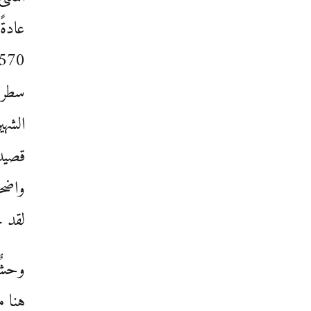
سطرين
الشهي
قصيدة
واضحا
لقد 
وحشٌ 
هنا م