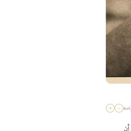
+
−
الخط
188-1972) لوجد أن