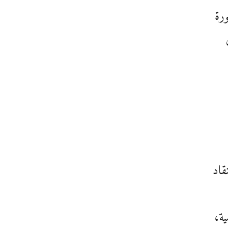
ورة
قاد
ية،