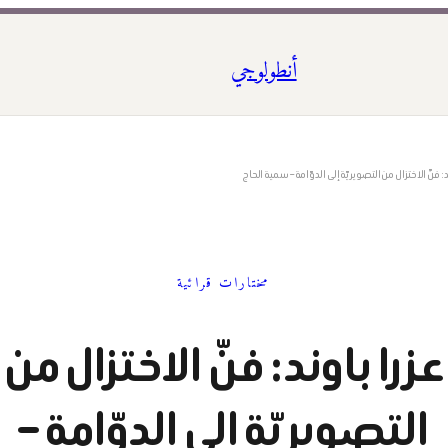
أنطولوجي
د: فنّ الاختزال من التصويريّة إلى الدوّامة – سمية الحاج
مختارات قرائية
عزرا باوند: فنّ الاختزال من
التصويريّة إلى الدوّامة –