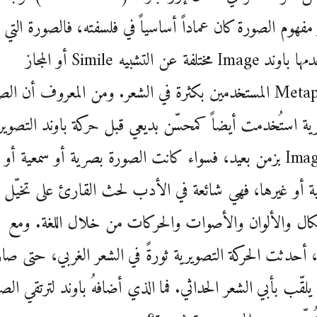
مفهوم الصورة كان عماداً أساسياً في فلسفته، فالصورة التي
استخدمها باوند Image مختلفة عن التشبيه Simile أو المجاز
Metaphor المستخدمين بكثرة في الشعر. ومن المعروف أن ال
ية استُخدمت أيضاً كمحسّن بديعي قبل حركة باوند التصوير
Imagism بزمن بعيد، فسواء كانت الصورة بصرية أو سمعية أو
 أو غيرها، فهي شائعة في الأدب لحث القارئ على تخيّل
ال والألوان والأصوات والحركات من خلال اللغة. ومع
أحدثت الحركة التصويرية ثورةً في الشعر الغربي، حتى صار
 يلقّب بأبي الشعر الحداثي. فما الذي أضافهُ باوند لترتقي الص