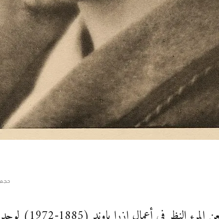
حجم 
لو أمعن المرء النظر في أعمال إزرا باوند (5