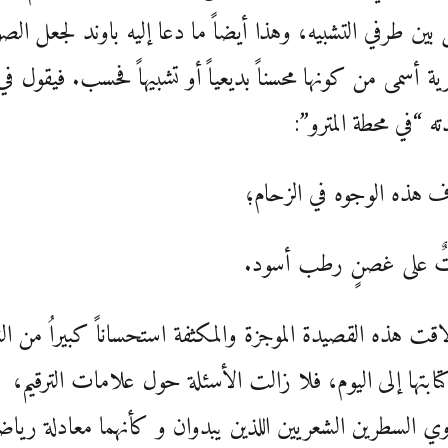
ين طرفي التشبيه، وهذا أيضاً ما دعا إليه باوند لجعل الص
ية أسمى من كونها محسناً بديعياً أو تشبيهاً فحسب. فيقول في
ه “في محطة المترو”:
 هذه الوجوه في الزحام؛
اتٌ على غصنٍ رطب أسود.
اقت هذه القصيدة الموجزة والمكثفة استحساناً كبيراُ من الن
تابتها إلى اليوم، فلا زالت الأسئلة حول علامات الترقيم،
ي السطرين الشعريين اللذين يبدوان و كأنهما معادلة رياض