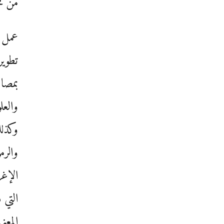
من مُ
عمل ب
تطوير
بمصاد
والعل
وكذلك
والرم
الإغر
التي 
المعن