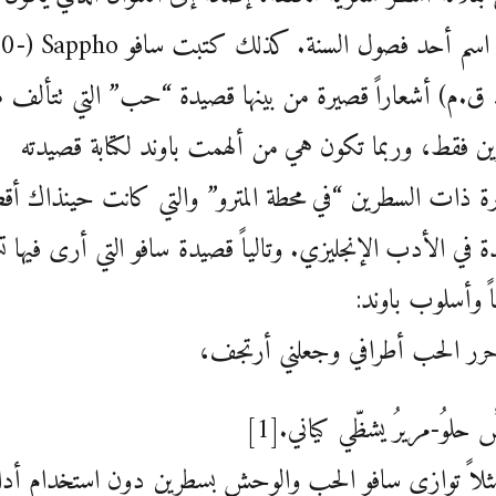
عادةً اسم أحد فصول السنة. 
570 ق.م) أشعاراً قصيرة من بينها قصيدة “حب” التي تتألف 
 فقط، وربما تكون هي من ألهمت باوند لكتابة قصيدته
رة ذات السطرين “في محطة المترو” والتي كانت حينذاك أق
 في الأدب الإنجليزي. وتالياً قصيدة سافو التي أرى فيها تشا
ً وأسلوب باوند:
حرر الحب أطرافي وجعلني أرتجف،
حلوُ-مريرُ يشظّي كياني.[1]
ثلاً توازي سافو الحب والوحش بسطرين دون استخدام أدا