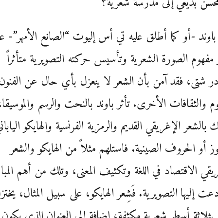
حسّن بديعي إلى مدرسة شعرية؟
اوند -أو كما أطلق عليه تي أس إليوت “الصانع الأمهر”- عل
 مفهوم الصورة الشعرية وتأسيس حركته التصويرية متأثراً
ر شتى، فقد آمن بأن الشعر لا ينعزل بأي حال عن الفنون
وم والثقافات الأخرى. تأثر باوند بالنحت والرسم والموسيقا،
 بالشعر الإغريقي القديم والرمزية الفرنسية والهايكو اليابان
وز أو الحروف الصينية. فاستلهم مثلاً من الهايكو والشعر
يقي الاقتصاد في اللغة وتكثيف المعنى، وتلك من أهم المب
دعت إليها التصويرية. فَشِعر الهايكو، على سبيل المثال، يختز
ى بثلاثة أسطر شعرية مكثفة، إضافة إلى العنوان الذي يكون