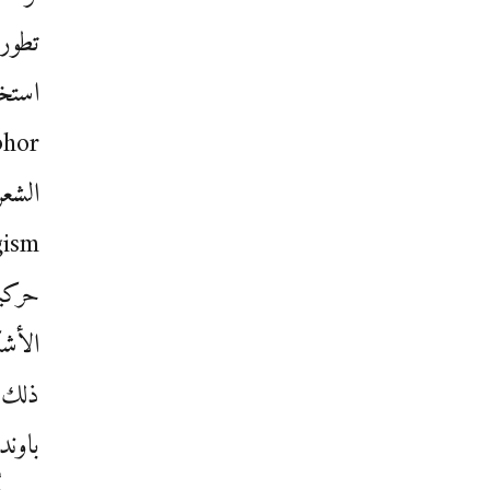
تطور 
الشعر
حركية
الأشك
ذلك، 
باوند