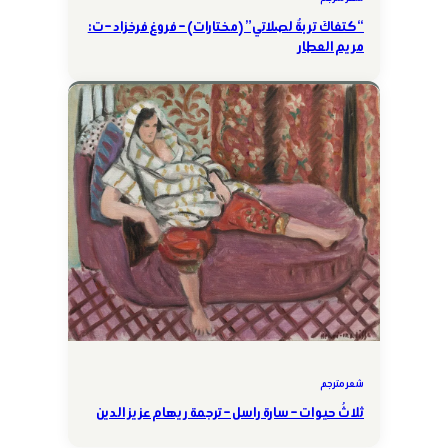
“كتفاكَ تربةٌ لصلاتي” (مختارات) – فروغ فرخزاد – ت:
مريم العطار
شعر مترجم
ثلاثُ حيوات – سارة راسل – ترجمة ريهام عزيز الدين