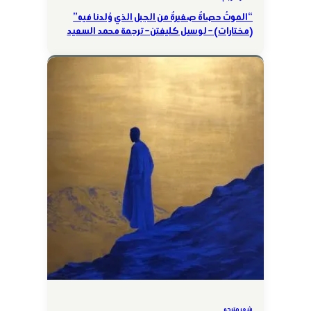
“الموتُ حصاةٌ صغيرةٌ من الجبل الذي وُلدنا فيه”
(مختارات) – لوسيل كليفتن – ترجمة محمد السعيد
شعر مترجم