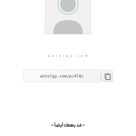
a n t o l g y . c o m
— قد يهمك أيضاً —