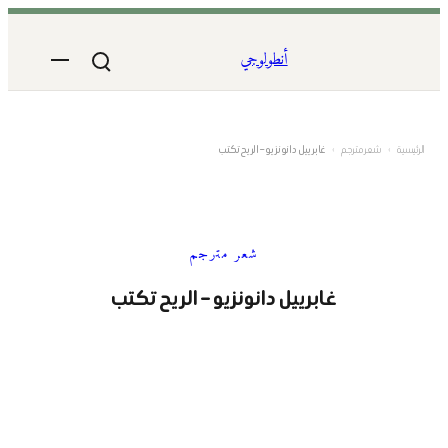
تخطى
إلى
أنطولوجي
المحتوى
الرئيسية
›
شعر مترجم
›
غابرييل دانونزيو – الريح تكتب
شعر مترجم
غابرييل دانونزيو – الريح تكتب