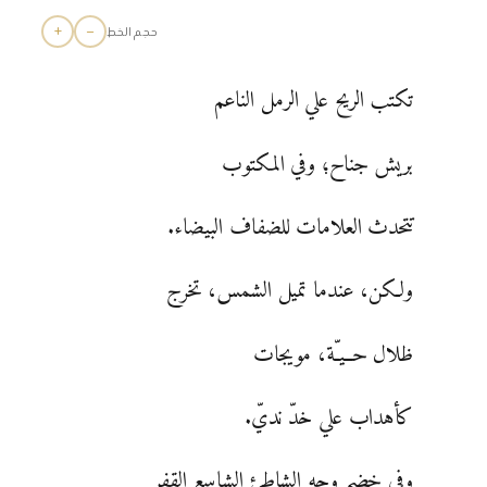
+
−
حجم الخط
تكتب الريح علي الرمل الناعم
بريش جناح؛ وفي المكتوب
تتحدث العلامات للضفاف البيضاء.
ولكن، عندما تميل الشمس، تخرج
ظلال حــيـّة، مويجات
كأهداب علي خدّ نديّ.
وفي خضم وجه الشاطئ الشاسع القفر