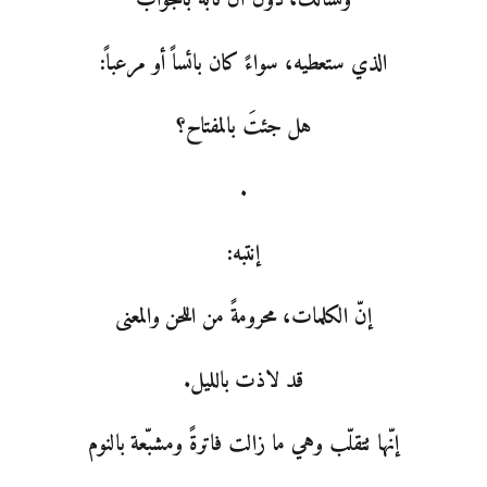
وتسألك، دون أن تأبه بالجواب
الذي ستعطيه، سواءً كان بائساً أو مرعباً:
هل جئتَ بالمفتاح؟
.
إنتبه:
إنّ الكلمات، محرومةً من اللحن والمعنى
قد لاذت بالليل.
إنّها تتقلّب وهي ما زالت فاترةً ومشبّعة بالنوم