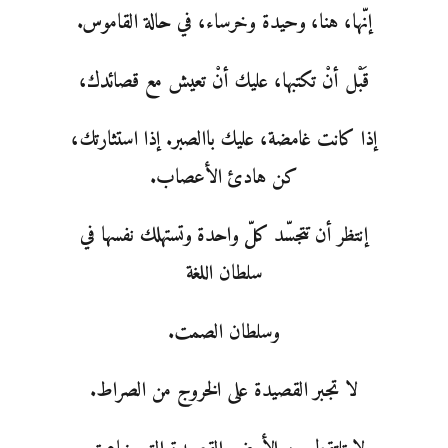
إنّها، هنا، وحيدة وخرساء، في حالة القاموس.
قَبْل أنْ تكتبها، عليك أنْ تعيش مع قصائدك،
إذا كانت غامضة، عليك باالصبر. إذا استثارتك،
كن هادئ الأعصاب.
إنتظر أن تتجسّد كلّ واحدة وتستهلك نفسها في
سلطان اللغة
وسلطان الصمت.
لا تجبر القصيدة على الخروج من الصراط.