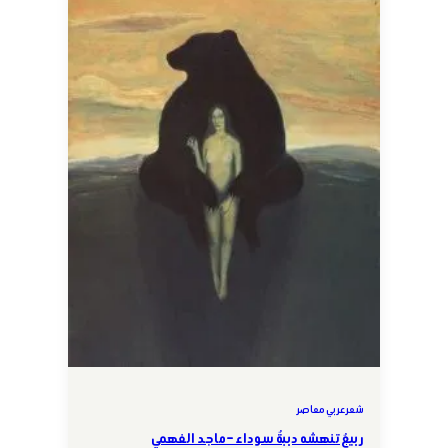
شعر عربي معاصر
ربيعٌ تنهشه دببةٌ سوداء – ماجد الفهمي