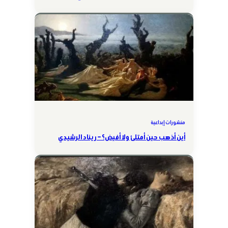
منشورات إبداعية
أين أذهب حين أمتلئ ولا أفيض؟ – ريناد الرشيدي