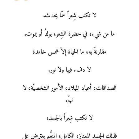
لا تكتب شِعراً عمّا يحدث.
ما من شيء، في حضرة الشِعر، يولدُ أو يموت.
مقارنةً به، ما الحياة إلاّ شمس خامدة
لا دفء فيها ولا نور.
الصداقات، أعياد الميلاد، الأمور الشخصيّة، لا
تهمّ.
لا تكتب شِعراً بالجسد،
فذلك الجسد الممتاز، الكامل، المنعَّم يعترض على