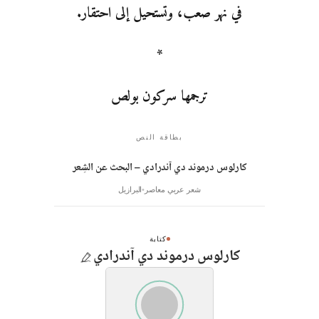
في نهر صعب، وتستحيل إلى احتقار.
*
ترجمها سركون بولص
بطاقة النص
كارلوس درموند دي آندرادي – البحث عن الشِعر
شعر عربي معاصر
البرازيل
كتابة
كارلوس درموند دي آندرادي