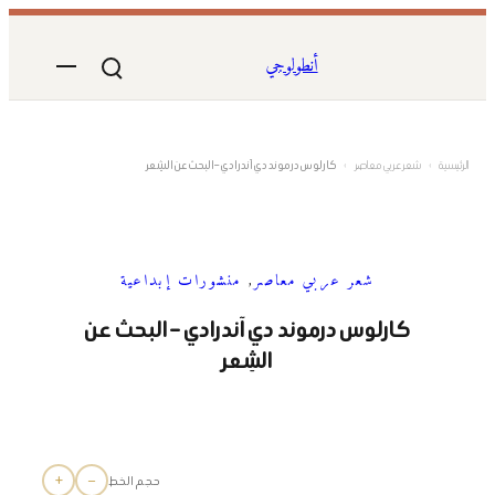
تخطى
إلى
أنطولوجي
المحتوى
الرئيسية
›
شعر عربي معاصر
›
كارلوس درموند دي آندرادي – البحث عن الشِعر
شعر عربي معاصر
, 
منشورات إبداعية
كارلوس درموند دي آندرادي – البحث عن
الشِعر
+
−
حجم الخط