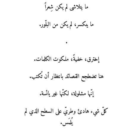
ما يتلاشى لم يكن شِعراً
ما ينكسر، لم يكن من البلّور.
.
إخترق، خفيةً، ملكوت الكلمات.
هنا تضطجع القصائد بانتظار أن تُكتب.
إنّها مشلولة، لكنّها غير يائسة.
كلّ شيء هادئ وطريّ على السطح الذي لم
يُلمَس.