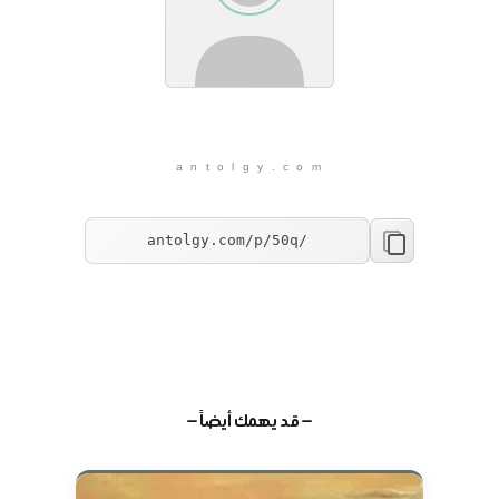
a n t o l g y . c o m
— قد يهمك أيضاً —