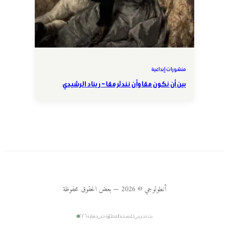
منشورات إبداعية
بين أن نكون معًا وأن نندثر معًا – ريناد الرشيدي
أنطولوجي © 2026 — بعض الحقوق محفوظة
بث تجريبي للنسخة المطوّرة حتى نهاية ٢٠٢٦