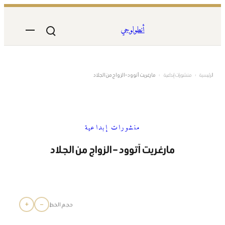
تخطى
إلى
أنطولوجي
المحتوى
الرئيسية
›
منشورات إبداعية
›
مارغريت آتوود – الزواج من الجلاد
منشورات إبداعية
مارغريت آتوود – الزواج من الجلاد
+
−
حجم الخط