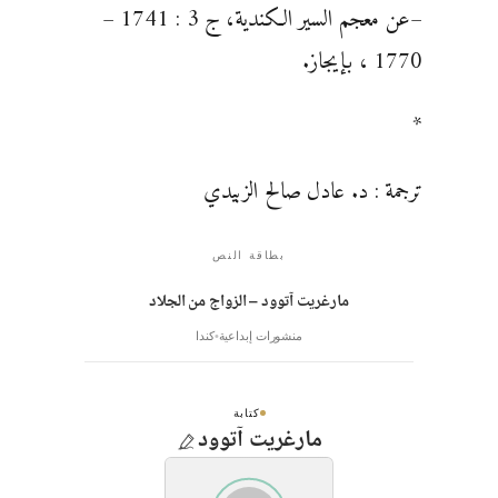
–عن معجم السير الكندية، ج 3 : 1741 –
1770 ، بإيجاز.
*
ترجمة : د. عادل صالح الزبيدي
بطاقة النص
مارغريت آتوود – الزواج من الجلاد
منشورات إبداعية
كندا
كتابة
مارغريت آتوود