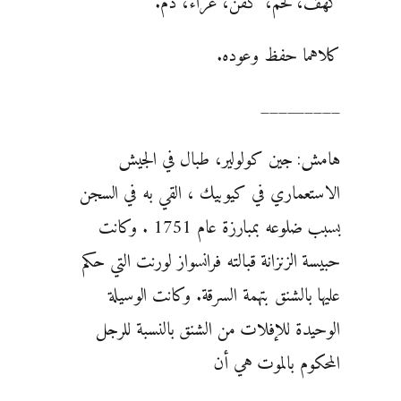
كهف، لحم، كفن، عراء، دم.
كلاهما حفظ وعوده.
_________
هامش: جين كولولير، طبال في الجيش
الاستعماري في كيوبيك ، القي به في السجن
بسبب ضلوعه بمبارزة عام 1751 . وكانت
حبيسة الزنزانة قبالته فرانسواز لورنت التي حكم
عليها بالشنق بتهمة السرقة. وكانت الوسيلة
الوحيدة للإفلات من الشنق بالنسبة للرجل
المحكوم بالموت هي أن