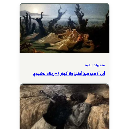
منشورات إبداعية
أين أذهب حين أمتلئ ولا أفيض؟ – ريناد الرشيدي