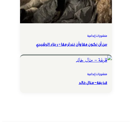
منشورات إبداعية
بين أن نكون معًا وأن نندثر معًا – ريناد الرشيدي
منشورات إبداعية
قذيفة – منال خالد