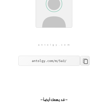
a n t o l g y . c o m
— قد يهمك أيضاً —