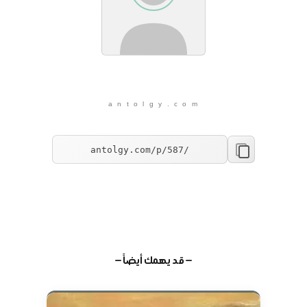
a n t o l g y . c o m
— قد يهمك أيضاً —