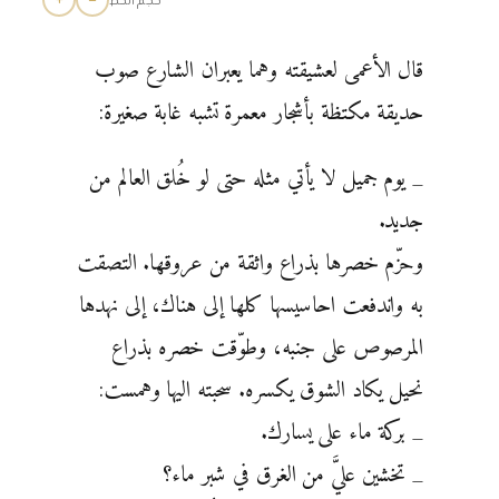
+
−
حجم الخط
قال الأعمى لعشيقته وهما يعبران الشارع صوب
حديقة مكتظة بأشجار معمرة تشبه غابة صغيرة:
_ يوم جميل لا يأتي مثله حتى لو خُلق العالم من
جديد.
وحزّم خصرها بذراع واثقة من عروقها. التصقت
به واندفعت احاسيسها كلها إلى هناك، إلى نهدها
المرصوص على جنبه، وطوّقت خصره بذراع
نحيل يكاد الشوق يكسره. سحبته اليها وهمست:
_ بركة ماء على يسارك.
_ تخشين عليَّ من الغرق في شبر ماء؟