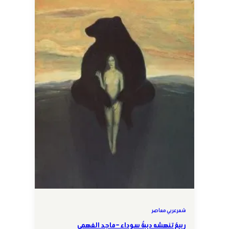
شعر عربي معاصر
ربيعٌ تنهشه دببةٌ سوداء – ماجد الفهمي