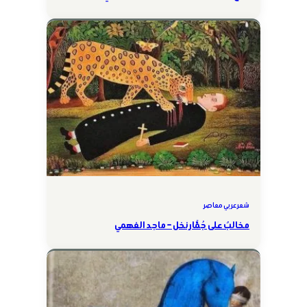
شعر عربي معاصر
مخالبٌ على جُمَّار نخل – ماجد الفهمي