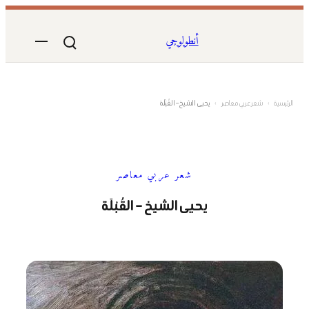
تخطى
إلى
أنطولوجي
المحتوى
الرئيسية
›
شعر عربي معاصر
›
يحيى الشيخ – القُبْلَة
شعر عربي معاصر
يحيى الشيخ – القُبْلَة