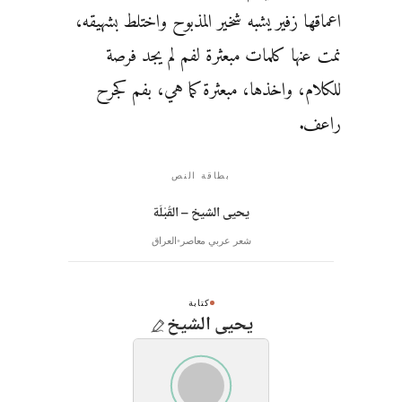
اعماقها زفير يشبه شخير المذبوح واختلط بشهيقه،
نمت عنها كلمات مبعثرة لفم لم يجد فرصة
للكلام، واخذها، مبعثرة كما هي، بفم كجرح
راعف.
بطاقة النص
يحيى الشيخ – القُبْلَة
شعر عربي معاصر
العراق
كتابة
يحيى الشيخ