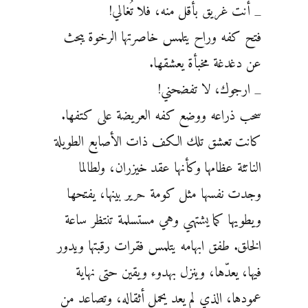
_ أنت غريق بأقل منه، فلا تُغالي!
فتح كفه وراح يتلمس خاصرتها الرخوة يبحث
عن دغدغة مخبأة يعشقها.
_ ارجوك، لا تفضحني!
سحب ذراعه ووضع كفه العريضة على كتفها.
كانت تعشق تلك الكف ذات الأصابع الطويلة
الناتئة عظامها وكأنها عقد خيزران، ولطالما
وجدت نفسها مثل كومة حرير بينها، يفتحها
ويطويها كما يشتهي وهي مستسلمة تنتظر ساعة
الخلق. طفق ابهامه يتلمس فقرات رقبتها ويدور
فيها، يعدّها، وينزل بهدوء ويقين حتى نهاية
عمودها، الذي لم يعد يحمل أثقاله، وتصاعد من