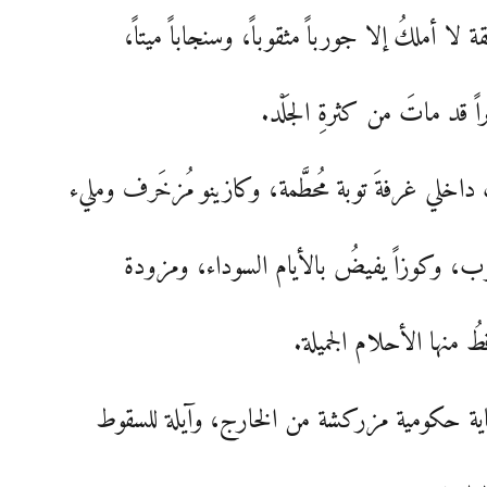
قة لا أملكُ إلا جورباً مثقوباً، وسنجاباً ميتاً،
اً قد ماتَ من كثرةِ الجَلْد.
 داخلي غرفةَ توبة مُحطَّمة، وكازينو مُزخَرف ومليء
وب، وكوزاً يفيضُ بالأيام السوداء، ومزودة
طُ منها الأحلام الجميلة.
ناية حكومية مزركشة من الخارج، وآيلة للسقوط