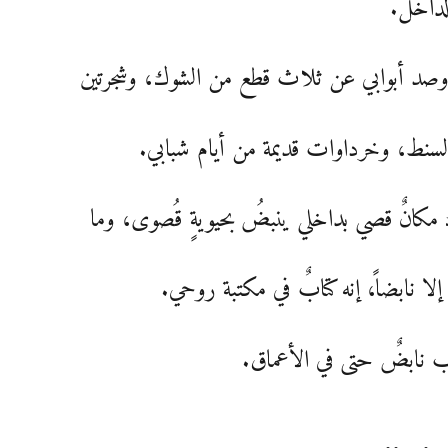
لداخل.
أوصد أبوابي عن ثلاث قطع من الشوك، وشجرتين
سنط، وخرداوات قديمة من أيام شبابي.
مكانٌ قصي بداخلي ينبضُ بحيويةٍ قُصوى، وما
 إلا نابضاً، إنه كتابٌ في مكتبة روحي.
ب نابضٌ حتى في الأعماق.