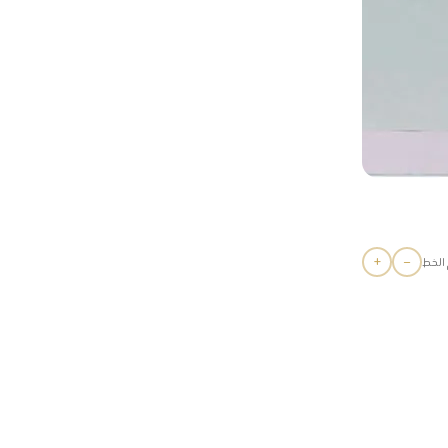
+
−
الخط