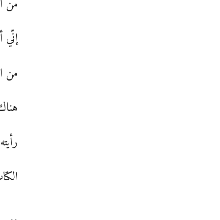
من ا
إنّي 
من ال
هناك 
رأيته
الكتا