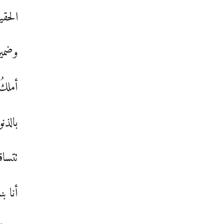
الحقي
وضمير
أملكُ
بالذن
تتساق
أنا ب