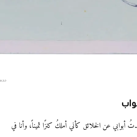
حجم 
بواب
ُ أبوابي عن الخلائق كأني أملكُ كنزًا ثميناً، وأنا في