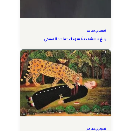
شعر عربي معاصر
ربيعٌ تنهشه دببةٌ سوداء – ماجد الفهمي
شعر عربي معاصر