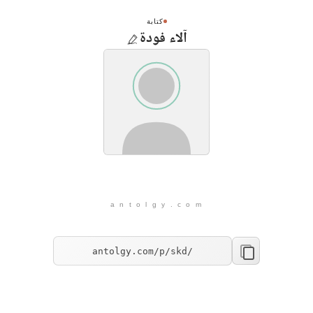
كتابة
آلاء فودة
a n t o l g y . c o m