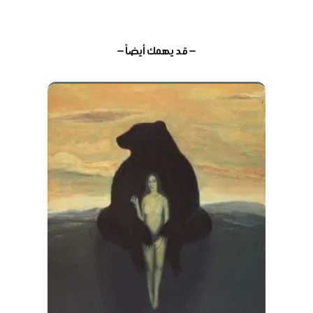
— قد يهمك أيضاً —