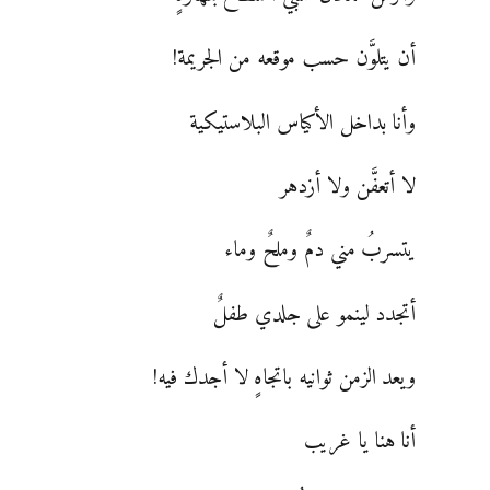
أن يتلوَّن حسب موقعه من الجريمة!
وأنا بداخل الأكياس البلاستيكية
لا أتعفَّن ولا أزدهر
يتسربُ مني دمٌ وملحٌ وماء
أتجدد لينمو على جلدي طفلٌ
ويعد الزمن ثوانيه باتجاهٍ لا أجدك فيه!
أنا هنا يا غريب