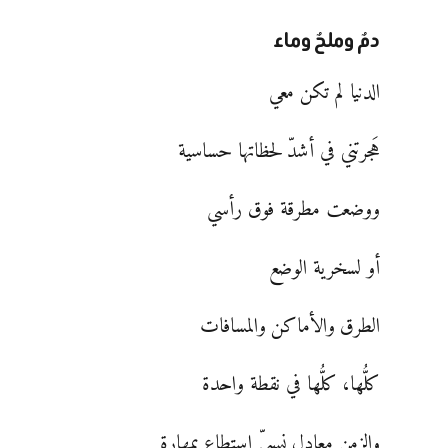
دمٌ وملحٌ وماء
الدنيا لم تكن معي
هَجرتني في أشدّ لحظاتها حساسية
ووضعت مطرقة فوق رأسي
أو لسخرية الوضع
الطرق والأماكن والمسافات
كلُّها، كلُّها في نقطة واحدة
والزمن معادل نسبيّ استطاع بمهارةٍ