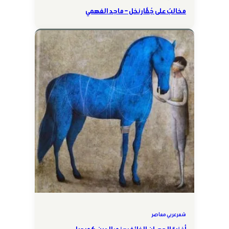
مخالبٌ على جُمَّار نخل – ماجد الفهمي
شعر عربي معاصر