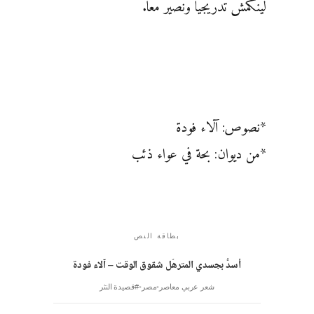
لينكمش تدريجياً ونصير معًا.
*نصوص: آلاء فودة
*من ديوان: بحة في عواء ذئب
بطاقة النص
أسدُّ بجسدي المترهّل شقوق الوقت – آلاء فودة
شعر عربي معاصر
مصر
#قصيدة النثر