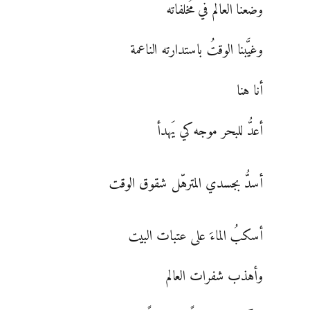
وضعنا العالم في مُخلفاته
وغيَّبنا الوقتُ باستدارته الناعمة
أنا هنا
أعدُّ للبحر موجه كي يَهدأ
أسدُّ بجسدي المترهّل شقوق الوقت
أسكبُ الماءَ على عتبات البيت
وأهذب شفرات العالم