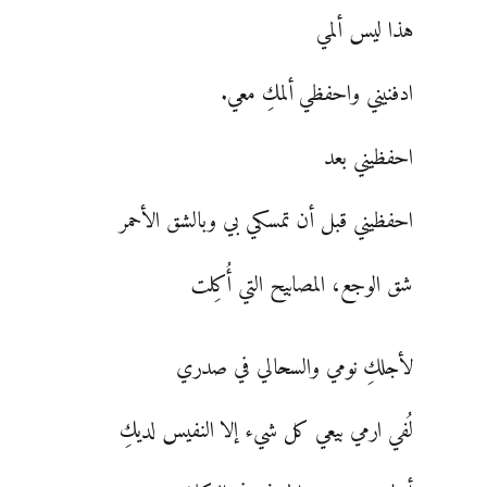
هذا ليس ألمي
ادفنيني واحفظي ألمكِ معي.
احفظيني بعد
احفظيني قبل أن تمسكي بي وبالشق الأحمر
شق الوجع، المصابيح التي أُكِلت
لأجلكِ نومي والسحالي في صدري
لُفي ارمي بيعي كل شيء إلا النفيس لديكِ