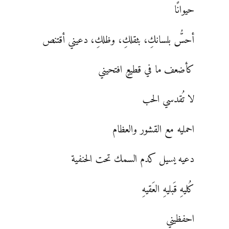
حيوانًا
أحسُّ بلسانكِ، بثقلكِ، وظلكِ، دعيني أقتنص
كأضعف ما في قطيعٍ افتحيني
لا تُقدسي الحب
احمليه مع القشور والعظام
دعيه يسيل كدم السمك تحت الحنفية
كُليهِ قَبليهِ العَقيهِ
احفظيني