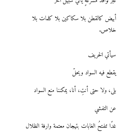
عبر نوافذ مُشرعةٍ يأتي سبيلٌ آخر
أبيض كالقطن بلا سكاكين بلا كلمات بلا
خلاص.
سيأتي الخريف
يقطع فيه السواد ويحلّ
بلى، ولا حتى أنتِ، أنا، يمكننا منع السواد
عن التفشي
غدًا تتفتحُ الغابات بتيجان معتمة وارفة الظلال