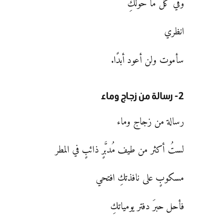
وفي كل ما حولكِ
انظري
سأموت ولن أعود أبدًا.
2- رسالة من زجاج وماء
رسالة من زجاج وماء
لستُ أكثر من طيف مُدبَّرٍ ذائبٍ في المطر
مسكوبٍ على نافذتكِ افتحي
فأحل حبرَ دفتر يومياتكِ