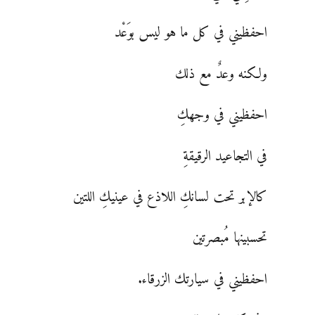
احفظيني في كل ما هو ليس بوَعْد
ولكنه وعدٌ مع ذلك
احفظيني في وجهكِ
في التجاعيد الرقيقةِ
كالإبر تحت لسانكِ اللاذع في عينيكِ اللتين
تحسبينها مُبصرتين
احفظيني في سيارتك الزرقاء.