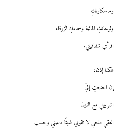
وماسكارتكِ
ولوحاتكِ المائية وسماءكِ الزرقاء
اقرأي شفافيتي.
هكذا إذن،
إن احتجتِ إليّ
اشربيني مع النبيذ
العقي ملحي لا تقولي شيئًا دعيني وحسب