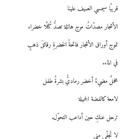
قريبًا سيمسي الصيف علينا
الأشجار مصدّاتُ موج هائلة تصدُّ كُتلًا خضراء
تموج أوراق الأشجار فاتحةُ الخضرةِ رقائقَ ذهبٍ
في الماء.
مخملٌ مضيءٌ أخضر رماديٌّ بشرةُ طفل
لامعة كالفضة الجميلة
ترحل عنكِ حين أداعب التحوّل.
لا تَجِفّي مني