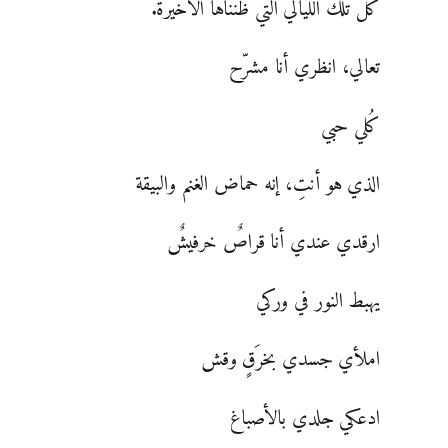
كل تلك الليالي التي ظنناها الأخيرة.
تعالي، انظري أنا مشرّح
كُلي حبي
الذي هو أنتِ، إنه حماض الغنم والبيقة
ارقدي عندي أنا قراصٌ خرفيشٌ
يهبط النور في وركي
املأي جسدي بخرَقٍ وقش
ادعكي جلدي بالأصباغ