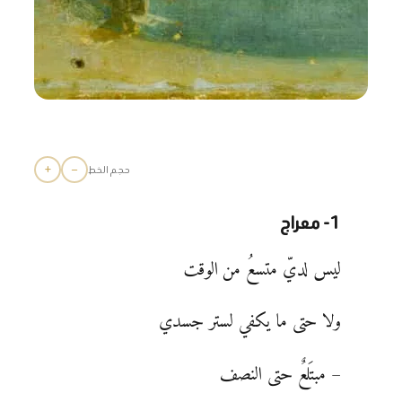
+
−
حجم الخط
1- معراج
ليس لديّ متسعُ من الوقت
ولا حتى ما يكفي لستر جسدي
– مبتَلعٌ حتى النصف