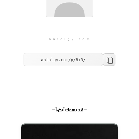
a n t o l g y . c o m
— قد يهمك أيضاً —