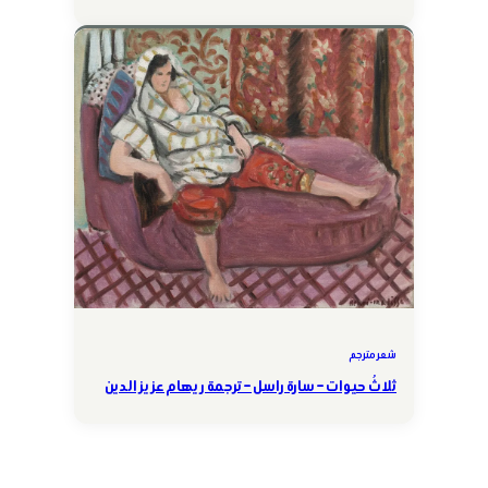
شعر مترجم
ثلاثُ حيوات – سارة راسل – ترجمة ريهام عزيز الدين