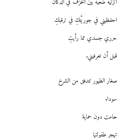
أنزليه ضعيه بين الخزف في الدكان
احفظيني في جوريَّتكِ في ترقبكِ
حرري جسدي مما رأيتِ
قبل أن تعرفيني.
صغار الطيور تتدفق من الشرخ
سوداء
حامت دون حماية
تهجر طفولتها