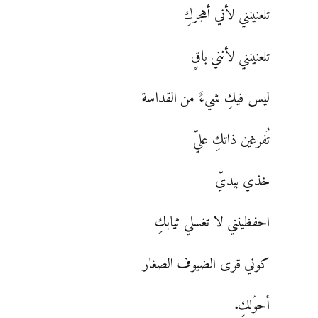
تلعنينني لأني أهجركِ
تلعنينني لأنني باقٍ
ليس فيكِ شيءٌ من القداسة
تُفرغين ذاتكِ عليّ
خذي بيديّ
احفظينني لا تغسلي ثيابكِ
كوني قرى الضيوف الصغار
أحوّلكِ.