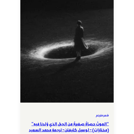
شعر مترجم
“الموتُ حصاةٌ صغيرةٌ من الجبل الذي وُلدنا فيه”
(مختارات) – لوسيل كليفتن – ترجمة محمد السعيد