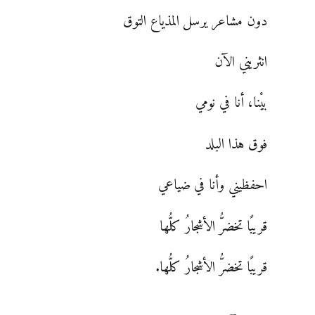
دون مشاعر يرسل المذياع التوق
انثريني الآن
بيْنا، أنا في نومي
فوق هذا البلد
احفظيني وأنا في ضياعي
قريبًا تخضرُّ الأشجارُ كلُّها
قريبًا تخضرُّ الأشجارُ كلُّها.