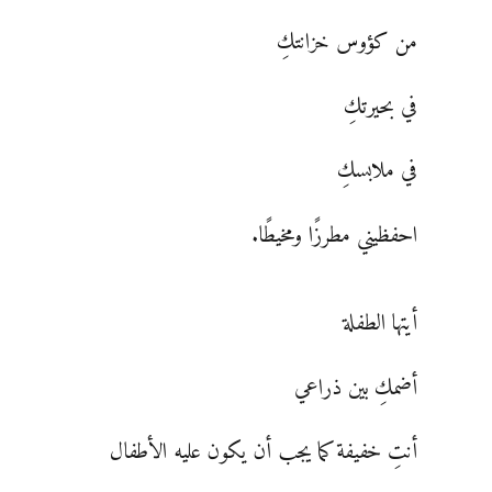
من كؤوس خزانتكِ
في بحيرتكِ
في ملابسكِ
احفظيني مطرزًا ومخيطًا.
أيتها الطفلة
أضمكِ بين ذراعي
أنتِ خفيفة كما يجب أن يكون عليه الأطفال