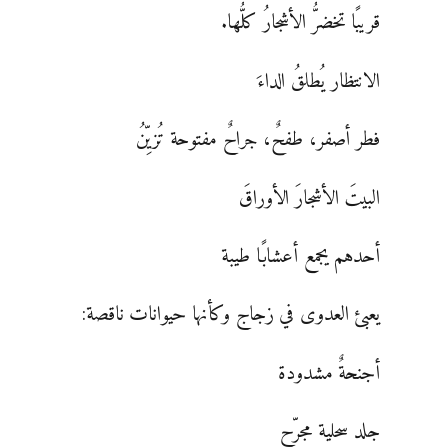
قريبًا تخضرُّ الأشجارُ كلُّها.
الانتظار يُطلقُ الداءَ
فطر أصفر، طفحٌ، جراحٌ مفتوحة تُزيِّنُ
البيتَ الأشجارَ الأوراقَ
أحدهم يجمع أعشابًا طيبة
يعبئ العدوى في زجاج وكأنها حيوانات ناقصة:
أجنحةٌ مشدودة
جلد سحلية مجرّح