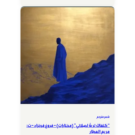
شعر مترجم
“كتفاكَ تربةٌ لصلاتي” (مختارات) – فروغ فرخزاد – ت:
مريم العطار