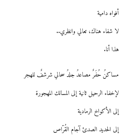
أفواه دامية
لا شفاء هناك، تعالي وانظري..
هذا أنا.
مساكنُ حُفَرٌ مصاعدُ جلدُ سحالي شرشفٌ للهجر
لإخفاء الرحيل ثانية إلى المسالك المهجورة
إلى الأكواخ الرمادية
إلى الحديد الصدئ آجام القُرّاص