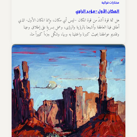
مختارات قرائية
المكان الأول – مؤيد الراوي
هل ثمة قوة أشدّ من قوة المكان –ليس أي مكان، وإنما المكان الأول- الذي
أطلق فينا العاطفة وأشبعنا بالرؤية والرؤى، وعمل بسريةٍ على إطلاق وعينا
وتقديم عواطفنا بحيث كبرنا واغتنينا به وبها، وشكّل جزءاً كبيراً منا.