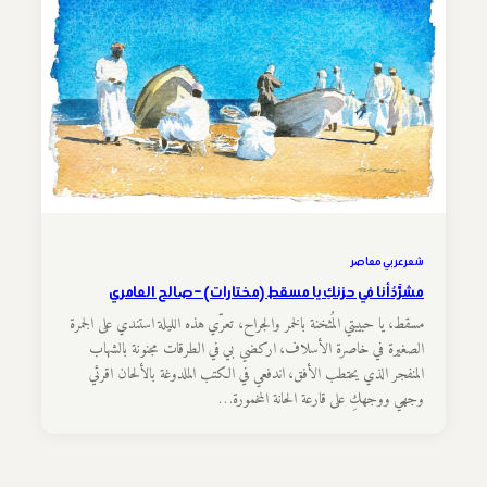
شعر عربي معاصر
مشرَّدٌ أنا في حزنكِ يا مسقط (مختارات) – صالح العامري
مسقط، يا حبيبتي المُثخنة بالخمر والجراح، تعرّي هذه الليلة استندي على الجمرة
الصغيرة في خاصرة الأسلاف، اركضي بي في الطرقات مجنونة بالشهاب
المنفجر الذي يحتطب الأفق، اندفعي في الكتب الملدوغة بالألحان اقرئي
وجهي ووجهكِ على قارعة الحانة المخمورة…