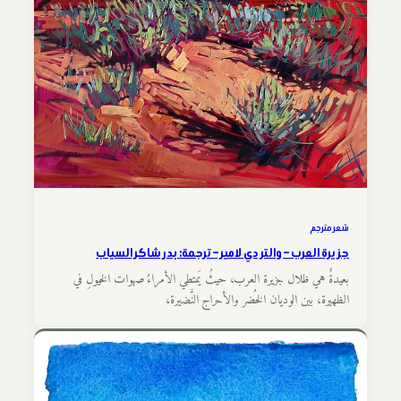
شعر مترجم
جزيرة العرب – والتر دي لامير – ترجمة: بدر شاكر السياب
بعيدةٌ هي ظلال جزيرة العرب، حيثُ يَمتطي الأمراءُ صهوات الخيولِ في
الظهيرة، بين الوديان الخُضر والأحراج النَّضيرة،