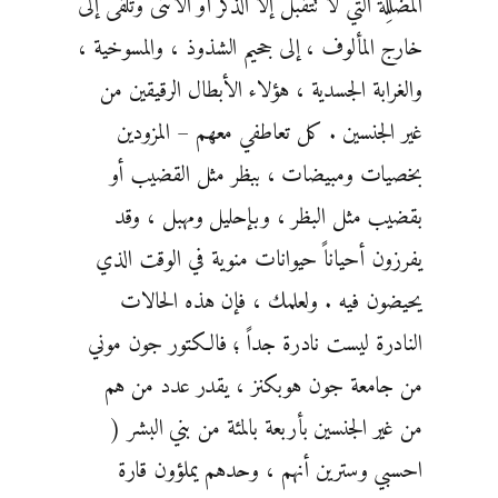
المُضلِّلة التي لا تتقبل إلا الذكر أو الأنثى وتلقى إلى
خارج المألوف ، إلى جحيم الشذوذ ، والمسوخية ،
والغرابة الجسدية ، هؤلاء الأبطال الرقيقين من
غير الجنسين . كل تعاطفي معهم – المزودين
بخصيات ومبيضات ، ببظر مثل القضيب أو
بقضيب مثل البظر ، وبإحليل ومهبل ، وقد
يفرزون أحياناً حيوانات منوية في الوقت الذي
يحيضون فيه . ولعلمك ، فإن هذه الحالات
النادرة ليست نادرة جداً ؛ فالكتور جون موني
من جامعة جون هوبكنز ، يقدر عدد من هم
من غير الجنسين بأربعة بالمئة من بني البشر (
احسبي وسترين أنهم ، وحدهم يملؤون قارة