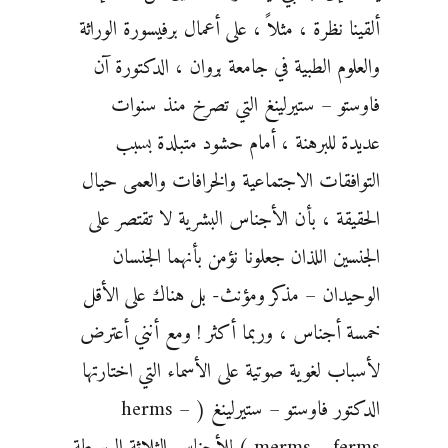
ألقينا نظرة ، مثلاً ، على أعمال برفيسورة الوراثة
والعلوم الطبية في جامعة بروان ، الدكتورة آن
فاوستو – ستيرلينغ التي تصرخ منذ سنوات
عديدة للبرهنة ، أمام حشود متبلدة بسبب
التوافقات الاجتماعية والخرافات والعمى حيال
الحقيقة ، بأن الأجناس البشرية لا تقتصر على
الجنسين اللذان جعلونا نؤمن بأنهما الجنسان
الوحيدان – مذكر ومؤنث- بل هناك على الأقل
خمسة أجناس ، وربما أكثر ! ومع أنني أعترض
لأسباب لغوية صوتية على الأسماء التي اختارتها
الدكتور فاوستو – ستيرلينغ ( herms –
merms – ferms ) للأجناس الثلاثة الوسيطة