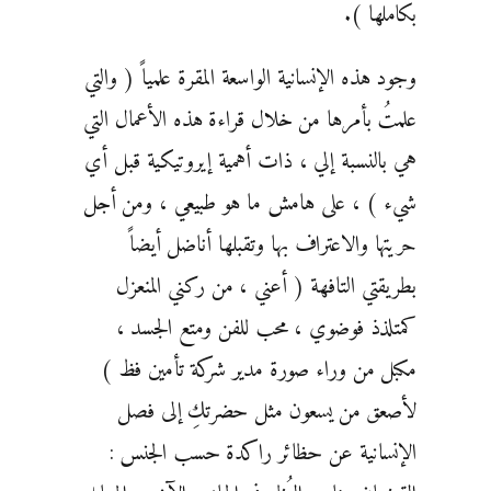
بكاملها ).
وجود هذه الإنسانية الواسعة المقرة علمياً ( والتي
علمتُ بأمرها من خلال قراءة هذه الأعمال التي
هي بالنسبة إلي ، ذات أهمية إيروتيكية قبل أي
شيء ) ، على هامش ما هو طبيعي ، ومن أجل
حريتها والاعتراف بها وتقبلها أناضل أيضاً
بطريقتي التافهة ( أعني ، من ركني المنعزل
كمتلذذ فوضوي ، محب للفن ومتع الجسد ،
مكبل من وراء صورة مدير شركة تأمين فظ )
لأصعق من يسعون مثل حضرتكِ إلى فصل
الإنسانية عن حظائر راكدة حسب الجنس :