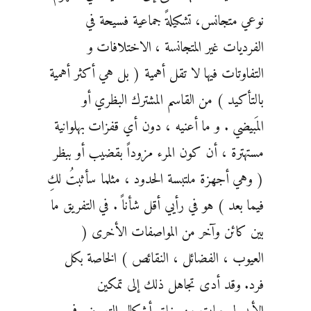
نوعي متجانس، تشكيلةً جماعية فسيحة في
الفرديات غير المتجانسة ، الاختلافات و
التفاوتات فيها لا تقل أهمية ( بل هي أكثر أهمية
بالتأكيد ) من القاسم المشترك البظري أو
المَبيضي . و ما أعنيه ، دون أي قفزات بهلوانية
مستهترة ، أن كون المرء مزوداً بقضيب أو ببظر
( وهي أجهزة ملتبسة الحدود ، مثلما سأثبتُ لكِ
فيما بعد ) هو في رأيي أقل شأناً . في التفريق ما
بين كائن وآخر من المواصفات الأخرى (
العيوب ، الفضائل ، النقائص ) الخاصة بكل
فرد. وقد أدى تجاهل ذلك إلى تمكين