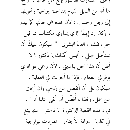
وحين استشارت الدكتور يونغ عن حالتها ، أوضح
لها أنه من السهل القيام بمداخلة جراحية وتحويلها
إلى رجل وحسب ، لأن هذه هي حالتها كما يبدو
. وكان رد إيـمّا الذي يساوي مكتبات مما قيل
حول تقشف العالم البشري : ” سيكون عليكَ أن
تستأصل مهبلي ، أليس كذلك يا دكتور ؟ لا
أظن أن هذا الحل يناسبني ، لأن رحمي هو الذي
يوفر لي الطعام . فإذا ما أجريت لي العملية ،
سيكون علي أن أنفصل عن زوجي وأن أبحث
عن عمل. ولهذا ، أُفضّل أن أبقى مثلما أنا ” .
تورد هذه القصة الدكتورة آنا فاستو – ستيرلينغ
في كتابها : خرافة الأجناس : نظريات بيولوجية