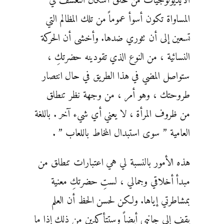
الأيديولوجيات من خلق أشكال التعسف في
المساواة تكون أسوأ عموماً من تلك المظالم التي
تسعين إلى أن تثوري ضدها. وأخشى أن الحركة
النسائية ، من النوع الذي تقودينه حضرتكِ ،
ستواصل المضي في هذا الطريق في حال انتصار
طروحتك ، وهو أمر ، من وجهة نظر تنطلق
من ظروف المرأة ، لا يعني أي شيء آخر . باللغة
العامية ” سوى استبدال المخاط باللعاب ” .
هذه الأمور بالنسبة لي هي اعتبارات تنطلق من
مبدأ أخلاقي وجمالي ، لستِ حضرتكِ معنية
بمشاطرتي إياها. ولكن لحسن الحظ أن العلم
يقف إلى جانبي أيضاً وستتأكدين من ذلك إذا ما