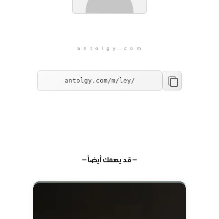
a n t o l g y . c o m
— قد يهمك أيضاً —