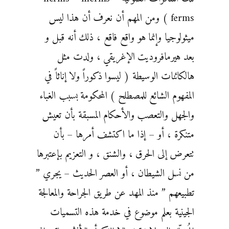
ferms ) ومن المهم أن نعرف أن هذا ليس
ميثولوجيا وإنما هو واقع فاقع ، ذلك أنه قبل و
بعد هيرمافروديت الإغريقي ، ولدت مثل
هالكائنات الوسيطة ( ليسوا ذكوراً ولا إناثاً في
المفهوم الشائع للمصطلح ) المحكومة بسبب الغباء
والجهل والتعصب والأحكام المسبقة بأن تعيش
متنكرة ، أو – إذا ما اكتشف أمرها – بأن
تتعرض إلى الحرق ، والشنق ، و التعزيم بإعتبرها
من نسل الشيطان ، أو العصر الحديث – يجري ”
تطبيعهم ” منذ المهد عن طريق الجراحة والمعالجة
الجينية بعلم موضوع في خدمة هذه التسميات