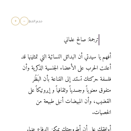
+
−
حجم الخط
ترجمة: صالح علماني
أفهم يا سيدتي أن البدائل النسائية التي تمثلينها قد
أعلنت الحرب على الأعضاء الجنسية الذكرية وأن
فلسفة حركتك تستند إلى القناعة بأن البَظْر
متفوق معنوياً وجسدياً وثقافياً و إيروتيكاً على
القضيب، وأن المبيضات أنبل طبيعة من
الخصيات.
أوافقك على أن أطروحتك يمكن الدفاع عنها.