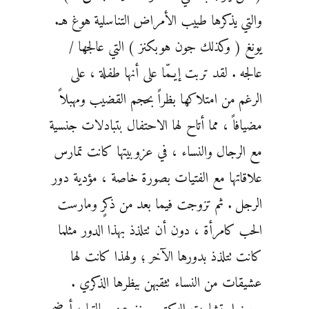
والتي يذكرها طبيب الأمراض التناسلية هوغ هـ.
يونغ ( وكذلك جون هوبكنز ) التي عالجها /
عالجه . لقد تربت إيـمّا على أنها طفلة ، على
الرغم من امتلاكها بظراً بحجم القضيب ومهبلاً
مضيافاً ، مما أتاح لها الاحتفال بتبادلات جنسية
مع الرجال والنساء ، في عزوبيتها كانت تمارس
علاقاتها مع الفتيات بصورة خاصة ، مؤدية دور
الرجل . ثم تزوجت فيما بعد من ذكرٍ ومارست
الحب كامرأة ، دون أن تتلذذ بهذا الدور مثلما
كانت تتلذذ بدورها الآخر ؛ ولهذا كانت لها
عشيقات من النساء تثقبهن ببظرها الذكري .