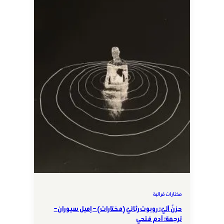
مختارات قرائية
حزنٌ آليّ: روبوت رثائيّ (مختارات) – إميل سيوران –
ترجمة: آدم فتحي