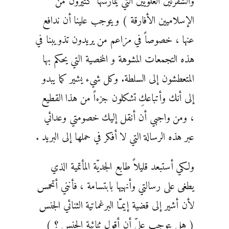
والشفرتين العلويين التي يمارسها كثيرون من
الإسلاميين الأفارقة ) ويتوجب علينا أن ندافع
عنها ، خصوصاً في مزاعم من يريدون تذويبنا في
هذه التجمعات المشوهة و المخصية التي يحكم بها
المتعطشون إلى السلطة. وكل شيء يشير كما يبدو
إلى أنك وأتباعكِ تشكلون جزءاً من هذا القطيع
، ومن واجبي أن أنقل إليك خصومتي وعدائي
عبر هذه الرسالة التي لا أفكر في حملها إلى البريد .
ولكي أستبعد قليلاً طابع الجديّة المأتمية الذي
يطغى على رسالتي وأنهيها بابتسامة ، فأنني أتحمس
لأن أشير إلى قضية إيمـّّا البرغماتية الثنائي الجنس
( هل يتوجب عليّ أن أقول ثنائية الجنس ؟ )