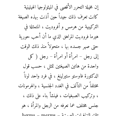
إن مخيلة التحرر الأقصى في الميثولوجيا الهيلينية
كانت تعرف ذلك جيداً حين أذنت بهذه الصيغة
التركيبية من هرمس و أفروديت ، المتمثلة في
هيرما فروديت المراهق الذي ما أن أحب حورية
حتى صهر جسده بها ، متحولاً منذ ذلك الوقت
إلى رجل – امرأة أو امرأة – رجل ( كل
واحدة من هاتين الصيغتين تمثل ، حسب قول
الدكتورة فاوستو ستيرلينغ ، في فرد واحد لوناً
مختلفاً من التآلف في الغدد الجنسية ، والهرمونات
، وتركيب الصبغيات ، فينشأ بناء على ذلك ،
جنس مختلف عما نعرفه من الرجل والمرأة ، هو
تلك التنافرات الصوتية herms – merms –