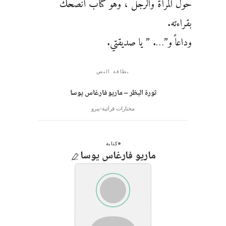
حول المرأة والرجل ، وهو كتاب أنصحك
بقراءته.
وداعاً و”…. ” يا صديقتي.
بطاقة النص
ثورة البظر – ماريو فارغاس يوسا
مختارات قرائية
بيرو
كتابة
ماريو فارغاس يوسا