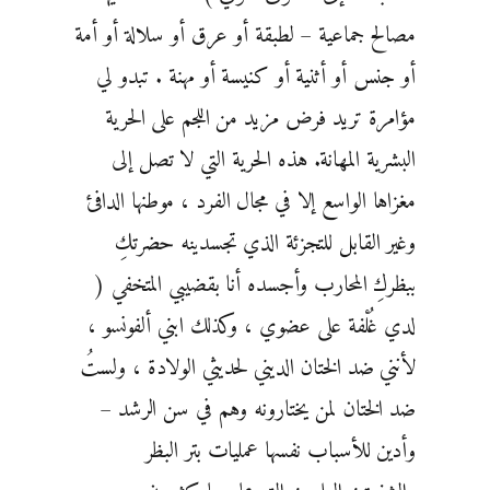
مصالح جماعية – لطبقة أو عرق أو سلالة أو أمة
أو جنس أو أثنية أو كنيسة أو مهنة . تبدو لي
مؤامرة تريد فرض مزيد من اللجم على الحرية
البشرية المهانة. هذه الحرية التي لا تصل إلى
مغزاها الواسع إلا في مجال الفرد ، موطنها الدافئ
وغير القابل للتجزئة الذي تجسدينه حضرتكِ
ببظركِ المحارب وأجسده أنا بقضيبي المتخفي (
لدي غُلْفة على عضوي ، وكذلك ابني ألفونسو ،
لأنني ضد الختان الديني لحديثي الولادة ، ولستُ
ضد الختان لمن يختارونه وهم في سن الرشد –
وأدين للأسباب نفسها عمليات بتر البظر