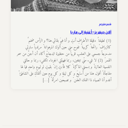
شعر مترجم
آلان جيفريز – أغنية إلى ماريا
(1) لطيفة ٌ دقيقة الأطرافِ أنتِ و أنا فيمَ بقائي هنا؟ و الرأس ضخم ٌ
كالزراف ْ رائحة ٌ كريهة ٌ تفوح مني حين ألوك المرهوانة ْ مرتدياً سترتي
مدحرجاً جسمي على العشبِ قريباً من حظيرة الدجاجْ أكاد أن أجنَّ من سحر
القمر ْ (2) لا شيء منّي تبتغين، ربما فهيئتي الجرداء تكفي، ربما و حالتي
النفسية العاثرة ْ و بسمتي الماكرة ْ كلا فأنتِ إن ْ بقيتِ لو ليومٍ واحدٍ فيا لها
مفاجأة ْ أقول هذا من أسابيعَ و كل ليلةٍ و كل يومٍ حين ألقاكِ على الشاطئ ْ
أغدو أنا الصياد ذا الفك العفن ْ و تصبحين امرأة ً […]