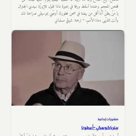
قفص المعجم وعندما تسقط ورقة في بحيرة ماذا تقول للإوزّة سيدي الجنرال
يا مَنْ يظنّ أنّنا أقل من بيضة في صحن فطورك أوصّي بموسيقى صراخنا لك
وأنت تتشهّى دماءَ الأمم. * ترجمة: شوقي مسلماني
منشورات إبداعية
بيتر باكوسكي – أَعطونا