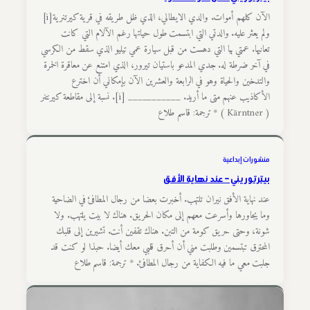
الآن كلهم أموات. والدي الايطالي، الذي ظل طريقه في قرية كيرتنرية[i]
ولم يعثر عليه. والدتي التي ابتسمت طول حياتها رغم الآلام التي كانت
تعانيها. عمتي بيا التي دهست من قبل سيارة عمي تيليو الذي سقط من الكرسي
في آخر ضرطة له. جدي المدعو باستيان تيرور، الذي امتنع عن معاقرة الخمرة
والتدخين والحياة وهو في الرابعة والعشرين الآن بإمكاني أن اخترع
الأكاذيب عنهم متى ما أريد. ___________ [i]. نسبة إلى مقاطعة كيرنتنر
( Kärntner ) * ترجمة: قاسم طلاع
منشورات إبداعية
بيتر توريني – عند نهاية الأفق
عند نهاية الأفق نيران تلتهب. أخبرت بعضا من رجال المطافئ في الضاحية
وما يجاورها وأسرعت معهم إلى مكان الحريق. هناك لا بيت يلتهب. ولا
شونة، وحتى حريق كومة من التبن. هناك تقفين أنت. تشيرين إلى قلبك
المحترق تبتسمين وطلبت مني أن أحرق قلبي معك أيضا. حبذا لو كنت قد
جلبت معي ما فيه الكفاية من رجال المطافئ. * ترجمة: قاسم طلاع