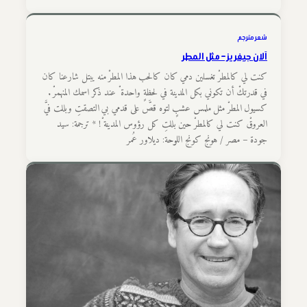
شعر مترجم
آلان جيفريز – مثل المطر
كنت لي كالمطرْ تغسلين دمي كان كالحب هذا المطرْ منه يبتل شارعنا كان
في قدرتكْ أن تكوني بكل المدينة في لحظةٍ واحدة ْ عند ذكر اسمك المنهمرْ .
كسيول المطرْ مثل ملمس عشبٍ لتوه قصَّ على قدمي بي التصقتِ وبللت فيَّ
العروقْ كنت لي كالمطرْ حين بللتِ كل رؤوس المدينة ْ! * ترجمة: سيد
جودة – مصر / هونج كونج اللوحة: ديلاور عُمر