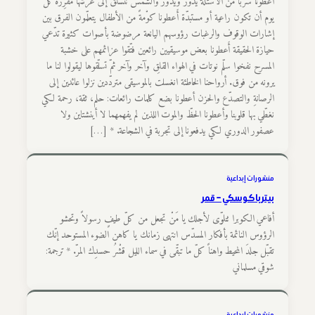
أَعطونا سرباً من الأسئلة يدور ويدور والشمس تتسلّق إلى عرشها مقرِّرةً كلّ
يوم أن تكون راعية أو مستبدّة أَعطونا كوْمةً من الأطفال يتعلّمون الفرق بين
إشارات الوقوف والرغبات رؤوسهم اليانعة مرضوضة بأصوات كثيرة تدّعي
حيازة الحقيقة أَعطونا بعض موسيقيين رائعين فتّقوا عزائمهم على خشبة
المسرح نفخوا سلّم نوتات في الهواء القلِق وآخر وآخر ثمّ تسلّقوها ليقولوا لنا ما
يرونه من فوق. أرواحنا الخاطئة انغسلت بالموسيقى متردّدين نزلوا عائدين إلى
الرصانةِ والتصدّع والحزن أعطونا بضع كلمات رائعات: حلم، ثقة، رحمة لكي
نغطّي بها قلوبنا وأعطونا الحظّ والموت اللذين لم يفهمهما لا أينشتاين ولا
عصفور الدوري لكي يدفعونا إلى تجربة في الشجاعة. * […]
منشورات إبداعية
بيتر باكوسكي – قمر
أفاعي الكوبرا تتلوّى لأجلك يا مَنْ تجعل من كلّ طيفٍ رسولاً وتحشو
الرؤوس النائمة بأفكار المسدّس انتهى زمانك يا كاهن الضوء المستوحد إنّك
تقبّل جلدَ المحيط واهناً كلّ ما تبقّى في سماء الليل قشْرُ حسدِك المرّ. * ترجمة:
شوقي مسلماني
منشورات إبداعية