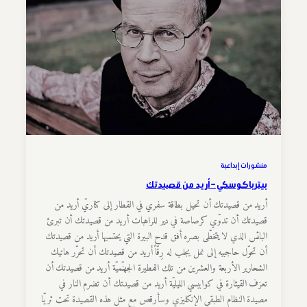
منشورات إبداعية
بيتر باكوسكي – أريد من قصيدتك
أريد من قصيدتك أن تحيل بطاقة سفري في القطار إلى كناريّ أريد من
قصيدتك أن تدوّي كرصاصة في دير للراهبات أريد من قصيدتك أن تبرئ
البائس الذي لا يتخطّى بصره أفق قدح البيرة التي يحتسيها أريد من قصيدتك
أن تحوّل حاجبيه إلى نمل يجلب له رِقّاً أريد من قصيدتك أن تحرّر هاتيك
الشحارير الأربعة والعشرين من تلك الفطيرة الجهنّميّة أريد من قصيدتك أن
تعزف القيثارة في كوابيسي الليليّة أريد من قصيدتك أن تضرم النار في
مصيدة النظام الطبقي الإنكليزي وسأرقص مع مثل هذه القصيدة تحت ثريّا