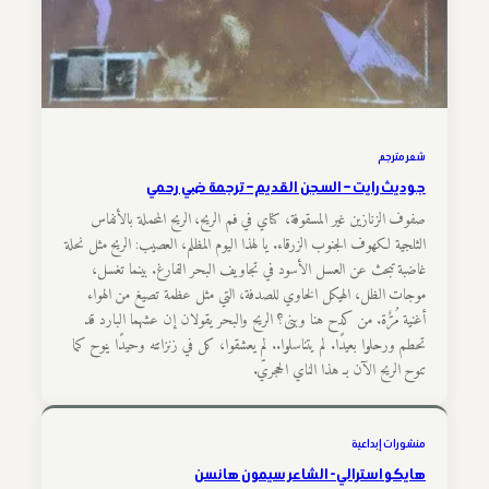
شعر مترجم
جوديث رايت – السجن القديم – ترجمة ضي رحمي
صفوف الزنازين غير المسقوفة، كناي في فم الريح، الريح المحملة بالأنفاس
الثلجية لكهوف الجنوب الزرقاء. يا لهذا اليوم المظلم، العصيب: الريح مثل نحلة
غاضبة تبحث عن العسل الأسود في تجاويف البحر الفارغ. بينما تغسل،
موجات الظل، الهيكل الخاوي للصدفة، التي مثل عظمة تصيغ من الهواء
أغنية مُرٌّة. من كدح هنا وبنى؟ الريح والبحر يقولان إن عشهما البارد قد
تحطم ورحلوا بعيدًا. لم يتناسلوا.. لم يعشقوا، كل في زنزانته وحيدًا ينوح كما
تنوح الريح الآن بـ هذا الناي الحجريّ.
منشورات إبداعية
هايکو استرالي- الشاعر سیمون هانسن