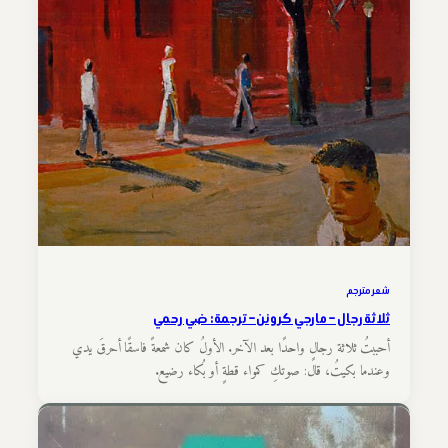
شعر مترجم
ثلاثة رجال – مارجي كرونن – ترجمة: ضي رحمي
أحببتُ ثلاثة رجالٍ واحدًا بعد الآخر. الأولُ كان شمعةً فاسقًا أحرقَ يدي
وعندما بكيتُ، قال: صوتكِ كمواء قطةٍ أو بُكاء رضيع.