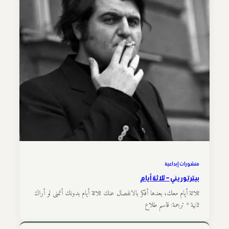
منشورات إبداعية
بيتر توريني – ثلاثة أيام
ثلاثة أيام معك، بعدها أفكر بالانفصال عنك ثلاثة أيام بدونك أتمنى لو أراك
ثانية * ترجمة: قاسم طلاع