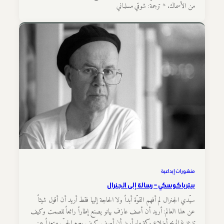
من الأسماك. * ترجمة: شوقي مسلماني
منشورات إبداعية
بيتر باكوسكي – رسالة إلى الجنرال
سيّدي الجنرال لم أفهم القوّة أبداً ولا الحاجة إليها فقط أريد أن أقول شيئاً
عن هذا العالم: أريد أن أصف عازف بيانو يصنع إطاراً رائعاً للصمت وكيف
تدغدغ الريح أضلاع بركة ماء أريد أن أصف كيف يعوم الحبّ مبتعداً عن