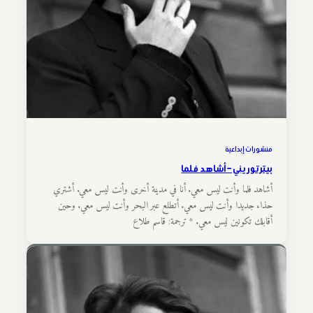
منشورات إبداعية
بيتر توريني – أشاهد فلما
أشاهد فلما وأنت ليس معي. أنا في مدينة أخرى وأنت ليس معي. أشتري
حذاء جديدا وأنت ليس معي. أتطلع عبر البحر وأنت ليس معي. وحين
أقابلك تكونين ليس معي. * ترجمة: قاسم طلاع