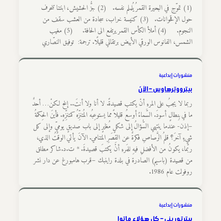
(1) تموّج في البحيرة القمرُ يُلملم نفسه. (2) جزُّ الحشيش، ابنتنا تنحرف
حول الإقحوانات. (3) كنيسة خراب، سجادة من العشب سقف من
النجوم. (4) أملأ الكأس القمر يرتفع الى الحافة. (5) مغیب
الشمس، الفانوس الورقي الأبیض برتقالي قلیلًا. ترجمة: توفيق النصّاري
منشورات إبداعية
بيتر ووترهاوس – الآنَ
ربما لا يجبُ على المرءِ أنْ يكتب قصيدةً. لا أنا ولا أنتَ.. إلخ لكنْ… أحدٌ
ما في بِنطالٍ أسودَ. السَّماءُ أوسعُ قليلاً مما يستوعِبُه المُتنزِّهُ كمتنزِّهٍ. فأينَ الحِكمةُ
–إذن- عندما ينتهي السُّؤالُ إلى شكلٍ مُغايرٍ إلى باب صديقٍ يوميٍّ وإلى كل
شيءٍ آخرَ؟ قلمُ الرَّصاصِ فكرةٌ عن القِصَرِ المتنامي. الآنَ يأتي الوقتُ الذي،
ربَّما، يكونُ من الأفضلِ فيهِ للمَرءِ أنْ يكتبَ قصيدةَ. * ت.د.شاكر مطلق
من قصيدة (باسيم) الصادرة في بلدة راينبك –قرب هامبورغ عن دار نشر
روفولت عام 1986.
منشورات إبداعية
بيتر توريني – كل هؤلاء ماتوا