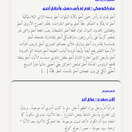
بيتر باكوسكي – قزم له رأس جميل، وأحلامٌ أخرى
أحلم بقزم له رأس جميل أحلم بكآبة البهلوان أحلم ببسمة الزاني البلاستيكيّة
أحلم بما يفكّر به الشنّاق حقّاً أحلم بنواطير المنارات، بخفّار الصرع الأزرق أحلم
بإطفائيين يخمدون النيران بمواء قطّة أحلم بالشيطان يعبّ الجعة أحلم براعي بقر
يحطّم كرسيّاً على رأس إيغور سترافنسكي أحلم بجاندارك تضحك أحلم
بقساوسة يقامرون أحلم بزوارق ملأى بعصافير الدوري أحلم بنزيف الهزّات
الأرضيّة الفقير يقع أيضاً وأيضاً فريسة أنياب الطبيعة أحلم بشهامة التمّ الفريدة
أحلم بالرجل الذي اخترع النابالم أحلم بطفل يشتري مسدّسه الأوّل أحلم ببلطة
قاطع الرؤوس المدمّاة أحلم بمشعِل الحرائق يغنّي أحلمُني ماشياً عابراً النرويج
أحلمني أبكي في بيت للمجانين أحلم بالسماء تمطر فجأةً […]
شعر مترجم
آلان جيفريز – غرامٌ آخر
غرامٌ آخرٌ يرحلْ وراء الظهرِ أسفل سلمٍ ما كنت أدري أنهُ موجودْ . وينزلْ
إلى الخارجْ وأسفلْ نشاطاً ينبض الشارع ْ . هنا الأشياء تبدو في سكونْ كما
المعتادِ منها أن تكونْ لأنك لست موجودة ْ هنا لتحركي الأشياء بعد الآنْ! *
ترجمة: سيد جودة – مصر / هونج كونج