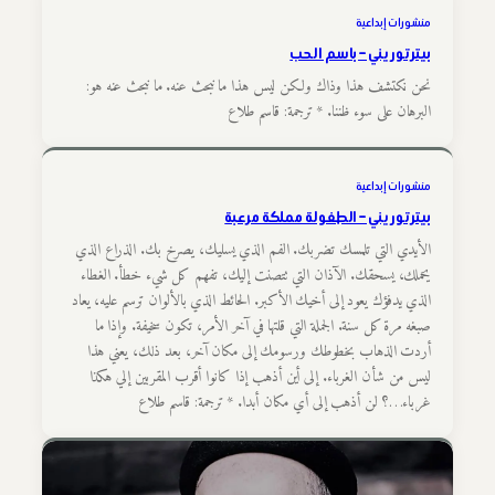
منشورات إبداعية
بيتر توريني – باسم الحب
نحن نكتشف هذا وذاك ولكن ليس هذا ما نبحث عنه. ما نبحث عنه هو:
البرهان على سوء ظننا. * ترجمة: قاسم طلاع
منشورات إبداعية
بيتر توريني – الطفولة مملكة مرعبة
الأيدي التي تلمسك تضربك. الفم الذي يسليك، يصرخ بك. الذراع الذي
يحملك، يسحقك. الآذان التي تتصنت إليك، تفهم كل شيء خطأ. الغطاء
الذي يدفؤك يعود إلى أخيك الأكبر. الحائط الذي بالألوان ترسم عليه، يعاد
صبغه مرة كل سنة. الجملة التي قلتها في آخر الأمر، تكون سخيفة. وإذا ما
أردت الذهاب بخطوطك ورسومك إلى مكان آخر، بعد ذلك، يعني هذا
ليس من شأن الغرباء. إلى أين أذهب إذا كانوا أقرب المقربين إلي هكذا
غرباء…؟ لن أذهب إلى أي مكان أبدا. * ترجمة: قاسم طلاع