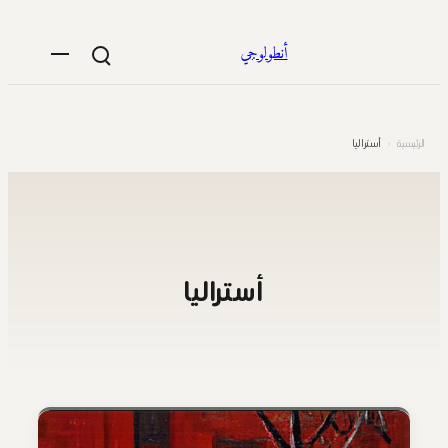
تخطى
إلى
أنطولوجي
المحتوى
الرئيسية
›
أستراليا
أستراليا