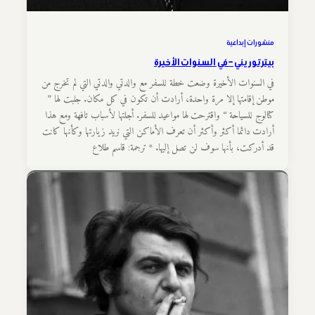
منشورات إبداعية
بيتر توريني – في السنوات الأخيرة
في السنوات الأخيرة وضعت خطة للسفر مع والدتي والدتي التي لم تخرج من
موطن إقامتها إلا مرة واحدة، أرادت أن تكون في كل مكان. جلبت لها ”
كتالوج للسياحة “ واقترحت لها مواعيد للسفر. أجلتها لأسباب تافهة ومع هذا
أرادت دائما أكثر وأكثر أن تعرف الأماكن التي نريد زيارتها وكأنها كانت
قد أدركت، بأنها سوف لن تصل إليها. * ترجمة: قاسم طلاع