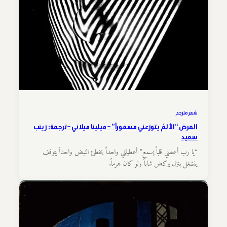
شعر مترجم
المرض “الألمُ يتوزعني مسعوراً” – ميلينا ميلاني – ترجمة: زينب
سعيد
“يا رب أعطني قلباً يسمع” أعطيتني واحداً يخطئ النبض واحداً يتوقف
ينشغل ينزل يركض شاباً ولو كان هرماً.