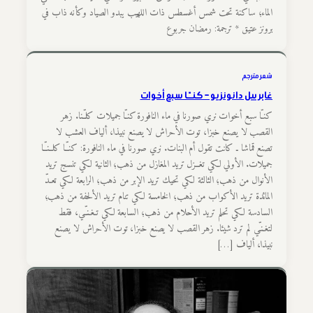
الماء؛ ساكنة تحت شمس أغسطس ذات اللهيب يبدو الصياد وكأنه ذاب في
برونز عتيق * ترجمة: رمضان جربوع
شعر مترجم
غابرييل دانونزيو – كنــّـا سبع أخوات
كنـّا سبع أخوات نري صورنا في ماء النافورة كنـّا جميلات كلـّـنا. زهر
القصب لا يصنع خبزا، توت الأحراش لا يصنع نبيذا، ألياف العشب لا
تصنع قماشا ـ كانت تقول أم البنات. نري صورنا في ماء النافورة: كنـّـا كلــنــّا
جميلات. الأولي لكي تغــزل تريد المغازل من ذهب؛ الثانية لكي تنسج تريد
الأنوال من ذهب؛ الثالثة لكي تحيك تريد الإبر من ذهب؛ الرابعة لكي تعـدّ
المائدة تريد الأكواب من ذهب؛ الخامسة لكي تنام تريد الألحفة من ذهب؛
السادسة لكي تحلم تريد الأحلام من ذهب؛ السابعة لكي تـغـنـّـي، فقط
لتغـنـّي لم ترد شيئا. زهر القصب لا يصنع خبزا، توت الأحراش لا يصنع
نبيذا، ألياف […]