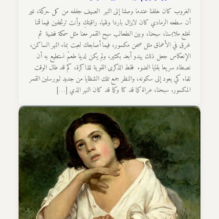
الغروب كان خلفنا عندما وصلنا إلى النهر ­ الصيف جففه من كل حركة، غير
أن سطحه الرمادي كان لايزال باردا ونقيا. راقبتكِ وأنت ترتجفين فيما قمنا
نخلع ملابسنا، سبحنا، وبين الطحالب سبح القمر معنا مثل سمكة فضية ­ ثم
غرق في الأعماق مثل صحن مكسور، فيما أصابعك لعبت بماء النهر الساكن،
الإنعكاس جعل ذلك يبدو أبعد بكثير، ولم يكن لدينا طعمْ نستطيع به أن
نصطاد سريعا بقايا الضوء ­ فقط الذكرى القوية للذاكرة، كم قد طال الوقت
للماء كي يعود إلى سكونه، والنظر جمع تلك الشظايا من جديد لبورسلين القمر
المكسور. سبحنا، عراة كما قد كنا وكما قد كان النهر الذي […]