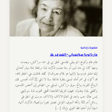
منشورات إبداعية
ماريا لويزا سباتسياني – القمر قد علا
طام طام وكونغ. الموسيقى تتقدمني تحلق بي في سماء مراكش. وجدت
وجها كان لي منذ شهرـ أو سنة مضت تذكرت لذة مراهقة بمئة دينار أهداني
ليلة عشق فردوسية (انتبهوا هو غلام معروف!) كلمته فانفلت مني الحظر تافه،
قد أكون في عمر أمك لبسني بنظرة عاشقة: ولما لا ابنتي ∏ أشاء تحسس تلك
الروائح القوية روائح سوق مراكش. لبستني من الخياشم إلى أخمص القدمين.
وكلمتني بلذة وهذيان مجهول افريقيا الغامضة انمحيتي شحوب لذة سوبالبيني
ليس هناك حب واحد في العالم:الالاف والالاف حرست في الحلم على
رسائل أخر Ш رائحة السوق. التوابل تتعمق بخورا وزنجبيلا. تذكرت أشياء
نسيتها أولم أعشها قط التوي وإياك […]