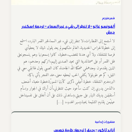
شعر مترجم
ألفونسو غاتو – لا تنظر إلى شيء غير السماء – ترجمة اسكندر
حبش
لا تستمع إلى القطارات،لا تنظر إلى شيء غير السماءقبر القمر البارد، استمع
إلى خطوةالحراس الحديدية. العالم ملكهمولم يعد يقول شيئا، لا يعطيأي
فرصة للشفقة، ولا أي هدنة للغضب.خطوة، كانوا يسمعونها وهم ينسجونعلى
ظل القمر أو على صمتالمدينة التي تعيد الصدى إليهم.اتركهم وحدهم، هم
الذين يتقدمون وحدهمفي ضحكة الله الجامدة.كان الصبي يقول لهاابقي معي في
الليل، كم هو طويلولا يكفي الحب ليعطيه معنى.عند الفجر يأتي باكيا،
البردعديم الشفقة، خطوة أميفي ذكرى كآبتها المسورّةخطوة متعبة، أضعف
دائما.من يدري إن كنت سأعود حيث تنتظرني.أن أراك في الجوار وبسأم
أستقبلمن يديك النهار على جبهتي،يساعدني ذلك على أن أنغلق على نفسيداخل
عينيّمن يقاوم الشتيمة يحبنا،يسهر الهدوء، […]
منشورات إبداعية
آناند ثاكور – رحيق | ترجمة: ظبية خميس