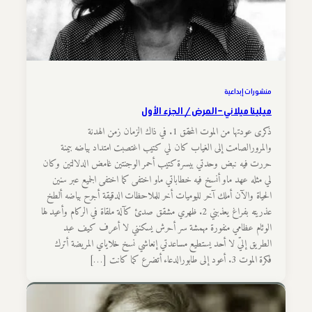
منشورات إبداعية
ميلينا ميلاني – المرض / الجزء الأول
ذكرى عودتها من الموت المحقق 1. في ذاك الزمان زمن الهدنة
والمرورالصامت إلى الغياب كان لي كتيب اغتصبت امتداد بياضه بيمنة
حررت فيه نبض وحدتي بيسرة كتيب أحمر الوجنتين غامض الدلالتين وكان
لي مثله عهد ماو أنسخ فيه خطاباتي ماو اختفى كما اختفى الجميع عبر سنين
الحياة والآن أملك آخر لليوميات أخر للملاحظات الدقيقة أجرح بياضه ألطخ
عذريته بفراغ يعذبني 2. ظهري مشقق صدئ كآلة ملقاة في الركام وأعيد لها
الوئام عظامي منفورة مهمشة سر أحرش يسكنني لا أعرف كيف عبد
الطريق إليّ لا أحد يستطيع مساعدتي إنعاشي نسخ خلاياي المريضة أترك
فكرة الموت 3. أعود إلى طابورالدعاء أتضرع كما كانت […]