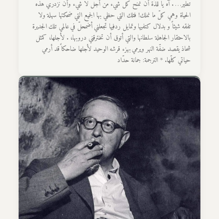
تطير… . آه يا للذّة أن نمنح كل شيء من أجل لا شيء وأن نزدري هذه
الحياة وهي كلّ ما نملك! فتلك التي حظي بها الجميع التي ضحكتها سهلة ولا
تفقه شيئاً و بدلال كتفيها وتمايل ردفيها تجعلني أضمحلّ في عالمي تلك الجديرة
بالاحتقار الجاهلة سلطانها والتي أتوق أن تخترقني دروبها، . لأجلها، كمثل
شحاذ يقصد ضفّة النهر ويرمي بهزء قرشه الوحيد لأجلها ضاحكاً قد أرمي
حياتي كلّها. * الترجمة: جمانة حدّاد