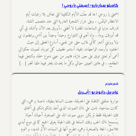
كاميلو سباربارو – اصمتي يا روحي !
اصمتي يا روحي ! ها قد حلّت الأيام الكئيبة التي تعاش بلا رغبات أيام
الانتظار اليائس. . وعلى غرار الشجرة العارية التي عند منتصف الشتاء
تذرف حزنها في الساحات المقفرة لا أظنني سأورق بعد الآن وأشك في أني
قد أورقت يوماً. . وإذ أهيم في الشوارع وحيداً وحيداً بين أناسٍ يرتطمون بي
ولا يرونني أشعر كأني غائب حتى عن نفسي. أسارع الخطى إلى حيث
الحشود وأرصد الواجهات بخيبة. أستدير لحفيف كلّ تنورة، لصوت حكواتي
أعمى أو لعنقٍ تبرق على حين غرّة، فتنهمر من عيني دموع حمقاء وتشتعل فيهما
المطامع. . في هاتين العينين حياتي وكلّ ما يحدث يحفر فيهما مثلما تحفر […]
شعر مترجم
غابرييل دانونزيو – أبـــريل
مواربِة ضلفتي النافذة علي الحديقة. مضت الساعة بطيئة، ناعسة و هي، التي
كانت صاحية، نامت علي ذاك الصوت الذي أخذ يشكو يشكو في أعماق
تلك الحديقة فقط لم يكن سوي صوت الماء علي الصخرة: أحيانا، أحيانا
يـُــسمع! ذاك الحب وتلك الساعة في تلك الحياة يغرق الجميع كما في موج أبدي
تتلاصق، الجثة والصخرة وهي، تطرح ألمها في السبات الألم شديد، و النوم