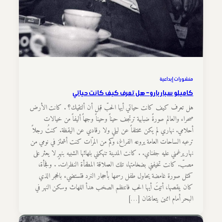
منشورات إبداعية
كاميلو سباربارو – هل تعرف كيف كانت حياتي
هل تعرف كيف كانت حياتي أيها الحبّ قبل أن ألتقيك؟ . كانت الأرض
صحراء والعالم صورةً ضبابية ترتجف حيناً وحيناً وجهاً أليفاً من خيالات
أحلامي. نهاري لم يكن مختلفاً عن ليلي ولا رقادي عن اليقظة. كنتُ رجلاً
ترعبه الساحات العامة يروعه الفراغ، وكم من المرّات كنت أشمئز في نومي من
نهار يرغمني عليه جفناي. . كانت المدينة تنهكني بلهاثها الشبيه بنهرٍ لا يعثر على
مصبّ. كانت تخيفني بضخامتها، تلك العملاقة المطفأة النظرات. . وفجأة،
كمثل صورة غامضة يحاول طفل رسمها بأحجار النرد فتستضيء بالحجر الذي
كان ينقصها، أتيتَ أيها الحب فانتظم الصخب هدأ اللهاث وسكن النهر في
البحر أمام اثنين يتعانقان […]