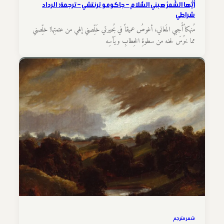
أيُّها الشِّعرُ هبني السَّلام – جاكومو ترنتشي – ترجمة: الرداد
شراطي
مُنهكاً أُجبي المَعاني، أغوصُ عميقاً في بُحيرتي خَلِّصني إلهي من عتمتِها! خلِّصني
مما خرُسَ لحنه من سطوةِ الخِطابِ ويَأسِه
شعر مترجم