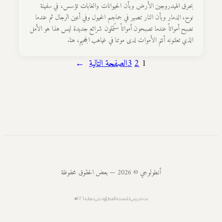
بحرق الهيدروجين الأرض وبأن الحيوانات والغابات تؤسس، في سفينة
نوح، الدمار وبأن النار تنصهر في جماجم الخيول وفي أعين الرجال ثم عندما
نصبح أمواتاً عندما تصبحون أمواتاً ستُملون شرائع جديدة ليس هذا هو الأمل
الذي تعلنونه أنتم الأموات لدى موتنا في غياهب الجحيم، هنا.
1
2
3
الصفحة التالية
→
أنطولوجي © 2026 — بعض الحقوق محفوظة
بث تجريبي للنسخة المطوّرة حتى نهاية ٢٠٢٦