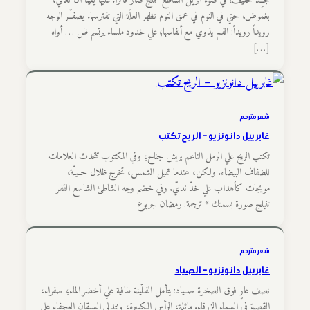
جـِـدّ خفيف! في ضوء أبريل الساطع كثلج صار فاتراً. عليها يقيناً أن تعاني،
بغموض، حتي في النوم في عمق النوم تظهر العلّة التي تفترسها. يصفـّـر الوجه
رويداً رويداً: الفم يذوي مع أنفاسها؛ علي خدود ملساء يرتسم ظل … أواه
[…]
شعر مترجم
غابرييل دانونزيو – الريح تكتب
تكتب الريح علي الرمل الناعم بريش جناح؛ وفي المكتوب تتحدث العلامات
للضفاف البيضاء. ولكن، عندما تميل الشمس، تخرج ظلال حــيـّة،
مويجات كأهداب علي خدّ نديّ. وفي خضم وجه الشاطئ الشاسع القفر
تنبلج صورة بسمتك * ترجمة: رمضان جربوع
شعر مترجم
غابرييل دانونزيو – الصياد
نصف عارٍ فوق الصخرة صــياد: يتأمل الفـلّينة طافية علي أخضر الماء؛ صفراء،
القصبة في السماء الزرقاء. مائلة، الرأس الكبيرة، وتتدلي السيقان العجفاء علي