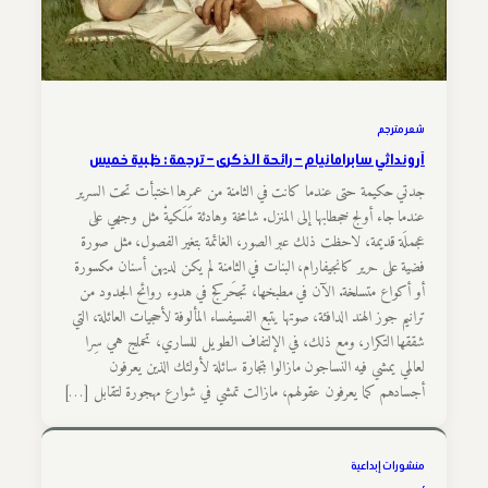
شعر مترجم
آرونداثي سابرامانيام – رائحة الذكرى – ترجمة : ظبية خميس
جدتي حكيمة حتى عندما كانت في الثامنة من عمرها اختبأت تحت السرير
عندما جاء أولج خجطابها إلى المنزل. شامخة وهادئة مَلَكيةْ مثل وجهي على
عجملَة قديمة، لاحظت ذلك عبر الصور، الغائمة بتغير الفصول، مثل صورة
فضية على حرير كانجيفارام، البنات في الثامنة لم يكن لديهن أسنان مكسورة
أو أكواع متسلخة. الآن في مطبخها، تجحَركج في هدوء روائح الجدود من
ترانيم جوز الهند الدافئة، صوتها يتبع الفسيفساء المألوفة لأحجيات العائلة، التي
شققها التكرار، ومع ذلك، في الإلتفاف الطويل للساري، تحملج هي سِرا
لعالمي يمشي فيه النساجون مازالوا بتجارة سائلة لأولئك الذين يعرفون
أجسادهم كما يعرفون عقولهم، مازالت تمشي في شوارع مهجورة لتقابل […]
منشورات إبداعية