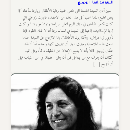
ألبرتو مورافيا – الرضيع
حين أتت السيدة المحسنة التي تنتمي لجمعية رعاية الأطفال لزيارتنا سألتنا، كما
يفعل الجميع، لماذا ننجب كل هذا العدد من الأطفال، فانبرت زوجتي التي
كانت تشعر بانقباض في ذلك اليوم لتعلن صراحة ودونما مواربة: “لو كانت
لدينا الإمكانيات لذهبنا إلى السينما في المساء. وبما أننا لا نملك النقود فإننا
نأوي إلى الفراش، وهكذا يولد الأطفال”. بدا الانزعاج على السيدة عندما
سمعت هذه الملاحظة ومضت دون أن تضيف كلمة واحدة. أما أنا فقد
عنّفت زوجتي قائلاً بأنه لا يصح الإعلان عن الحقيقة دائماً، وعلى المرء
كذلك أن يعرف مع من يتعامل قبل أن يعلن الحقيقة.‏ في سن الشباب قبل
أن أتزوج […]