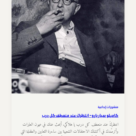
منشورات إبداعية
كاميلو سباربارو – انتظركَ عند منعطف كل درب
انتظركَ عند منعطف كل درب يا هلاكي. أبحث عنك في عيون العابرات
وأترصّدك في أكشاك الاحتفالات الشعبية بين ساحرة الثعابين والطفلة التي