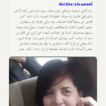
ألفونسو غاتو – مرثيّة ليليّة
ربما ذكراي الوحيدة: فرحكفي البيت، هناك، حيث المساءيحمل رائحة الأرض
والنورالليلي الهادئ، إنه صوتك الحقيقيذاك الصوت، وأنت شابة، كنت
تتحدثين عن وجهالأطفال الضاحك. وقد مرّتفي نظرتك ليالٍ صافية،إلى
حفيف النجوم المكتنز، الواجهاتتحجب البيوت البيضاء، نبعيرتج بمياه وحيدة
يسمعها وحدهوتنتشر المدينة على عتبةالبحر البعيدة. هي الروح التي تحلّق.من
دون أن نعرف، كنت تهبيننا إلى نشيدالإنسان الذي بدون عودة، الذي ـ
دائما ـيختفي في فراغ المكان، الموتالذي بدا رقيّة وهو يدهشنا، والنعاسإلى
بعض الأصوات النادرة الضاجة، يلقيتحية الوداع. ترجمة: اسكندر حبش