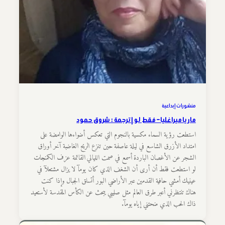
منشورات إبداعية
ماريا ميراغليا – فقط لو | ترجمة : شروق حمود
استطعت رؤية السماء مكسية بالنجوم التي تعكس أضواءها الوامضة على
امتداد الأزرق الشاسع في ليلة عاصفة حين تنزع الريح الغاضبة آخر أوراق
الشجر عن الأغصان الباردة أسمع في صمت الليالي القاتمة عزف الكمنجات
لو استطعت فقط أن أرى أن الشغف الذي كان يومآ لا يزال مشتعلآ في
عينيك أمشي حافية القدمين عبر الأراضي البور أتسلق الجبال وإذا كنت
هناك تنتظرني أعبر طرق العالم مثل صليبي يبحث عن الكأس المقدسة لأستعيد
ذاك الحب الذي منحتني إياه يومآ.