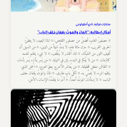
مختارات قرائية
, 
نادي أنطولوجي
أمثال إيطالية: “الماءُ والموتُ يقفان خلفَ الباب”
○ عصفورُ الغابِ أفضلُ من عصفورِ القفصِ. ○ الماءُ البعيد، لا يطفئُ
الحريق القريب. ○ حزن مائة عامٍ، لا يسدُّ شيئاً من الدينِ. ○ من السهل أن
تُخيف الثور من الشبّاك. ○ الماء القذر لا يُنظَّف. ○ لا شيء ينتقم لنفسه
كالزمان. ○ من لا يُفكر في البدء، يئن في النهاية. ○ من يَسر بتأنٍ، يَسر بأمان.
○ النقاش منخل للحقيقة. ○ من يُعاشر الأعرج يتعلم العرج. ○ الحِمل الذي
ينتقيه المرء، لا يَحسُّ به. ○ لكلِّ بابٍ طارق. ○ الماءُ والموتُ يقفان خلفَ
الباب. ○ لا يستأذنُ الموتُ أحداً. ○ آخرُ ما يفقدُهُ الإنسان، الأمل.