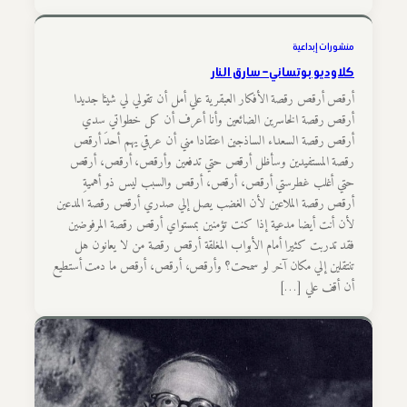
منشورات إبداعية
كلاوديو بوتساني – سارق النار
أرقص أرقص رقصة الأفكار العبقرية علي أمل أن تقولي لي شيئا جديدا
أرقص رقصة الخاسرين الضائعين وأنا أعرف أن كل خطواتي سدي
أرقص رقصة السعداء الساذجين اعتقادا مني أن عرقي يهم أحدَ أرقص
رقصة المستفيدين وسأظل أرقص حتي تدفعين وأرقص، أرقص، أرقص
حتي أغلب غطرستي أرقص، أرقص، أرقص والسبب ليس ذو أهميةِ
أرقص رقصة الملاعين لأن الغضب يصل إلي صدري أرقص رقصة المدعين
لأن أنت أيضا مدعية إذا كنت تؤمنين بمستواي أرقص رقصة المرفوضين
فقد تدربت كثيرا أمام الأبواب المغلقة أرقص رقصة من لا يعانون هل
تنتقلين إلي مكان آخر لو سمحت؟ وأرقص، أرقص، أرقص ما دمت أستطيع
أن أقف علي […]