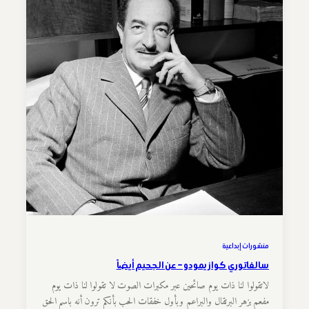
منشورات إبداعية
سالفاتوري كوازيمودو – عن الجحيم أيضاً
لاتقولوا لنا ذات يوم صائحين عبر مكبرات الصوت لا تقولوا لنا ذات يوم
مفعم بزهر البرتقال والبراعم وبأول خفقات الحب بأنكم ترون أنه باسم الحق