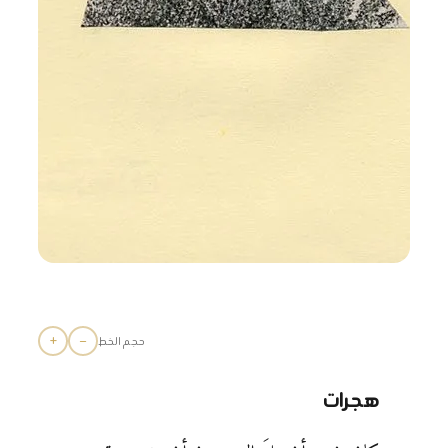
+
−
حجم الخط
هجرات