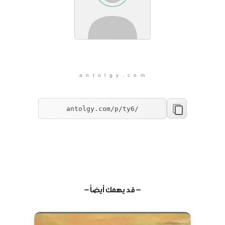
a n t o l g y . c o m
— قد يهمك أيضاً —