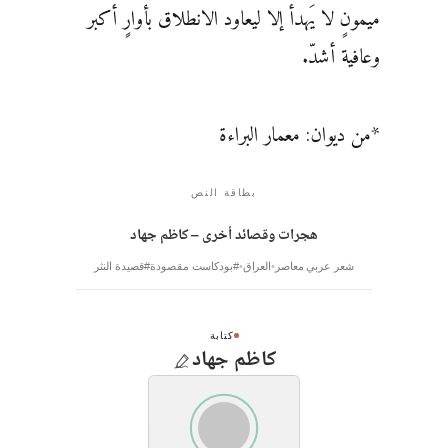
ميمونٍ لا يَهدأ إلا ليعاود الانطلاق بأوارٍ أكبر
وعافية أشدّ.
*من ديوان: معمار البراءة
بطاقة النص
هجرات وقصائد أخرى – كاظم جهاد
شعر عربي معاصر
العراق
#بودكاست مقصودة
#قصيدة النثر
كتابة
كاظم جهاد