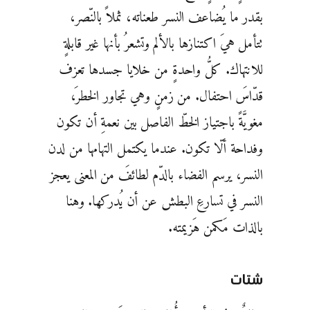
بقدر ما يُضاعف النسر طعناته، ثملاً بالنّصر،
تتأمل هيَ اكتنازها بالألم وتشعرُ بأنها غير قابلةٍ
للانتهاك. كلُّ واحدةٍ من خلايا جسدها تعزف
قدّاسَ احتفال. من زمنٍ وهي تجاور الخطرَ،
مغويَّةً باجتياز الخطّ الفاصل بين نعمةِ أن تكون
وفداحة ألّا تكون. عندما يكتمل التهامها من لدن
النسر، يرسم الفضاء بالدّم لطائفَ من المعنى يعجز
النسر في تسارعِ البطش عن أن يُدركها. وهنا
بالذات مَكمن هَزيمته.
شتات