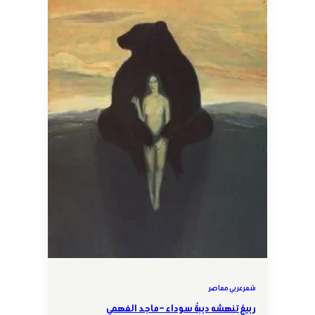
شعر عربي معاصر
ربيعٌ تنهشه دببةٌ سوداء – ماجد الفهمي