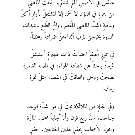
جالسٌ في الأصيلِ أُلملم شتاتي. يَنبعث الماضي
من جمرةٍ في الفؤاد لا تخمد إلا لتشتعلَ بأوارٍ أكبرَ
وعافيةٍ أشدّ. الماضي المُفعم بروائح الطّلع وتنهدات
النسوة يخرجن للربّ أثداءهنّ ضراعةً وسخطاً.
في تنورٍ مُطفأٍ اختبأتً ذات ظهيرةٍ أستنشقُ
الرمادَ باحثاً عن شفاعة الهواء، في ظلمتهِ الغامرةِ
نضجتْ روحي وانفاقتْ في الفضاء مثلَ ثمرة
رمان.
وفي غفلةٍ من الملائكة نبتَ لي من شدّة الوجد
جناحان. منذُ ربع قرن وأنا أجابهُ صخبَ المارّة
وجحودَ الأصحاب بخفقِ هذين الجَناحين، خفقٍ