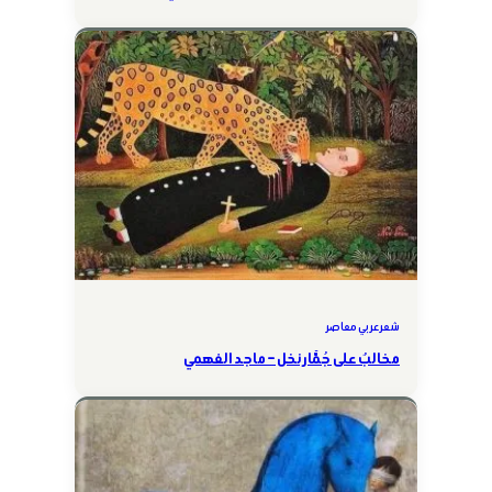
شعر عربي معاصر
مخالبٌ على جُمَّار نخل – ماجد الفهمي