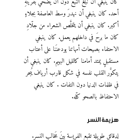
كان ينبغي أن نبلغَ النبع دون أن يضحي بقرينهِ
أحد. كان ينبغي أن نهدرَ وسط العاصفة بجلاءٍ
أكبر. كان ينبغي أن يتخلَّص الشعراء من جلّادِ
كان ما برحَ في داخلهم يعمل. كان ينبغي
الاحتفاء بصيحات أمهاتنا يودعنَنا على أعتاب
مستقبلٍ يمتد أمامنا كالليل البهيم. كان ينبغي أن
يتكوَّر القلب نفسه في شكل قارب أرياف يُبحر
في ظلمات الدنيا دون التفات . كان ينبغي
الاحتفاظ بالصحو كلّه.
هزيمة النسر
لدقائقٍ طويلةٍ تقبع الفريسة بينَ مَخالب النسر.