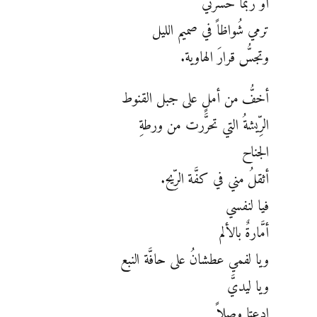
أو ربما حَسرتي
ترمي شُواظاً في صميم الليل
وتجسُّ قرارَ الهاوية.
أخفُّ من أملٍ على جبل القنوط
الرِّيشةُ التي تحرَّرت من ورطةِ
الجناح
أثقلُ مني في كفَّة الرِّيح.
فيا لنفسي
أمَّارةٌ بالألم
ويا لفمي عطشانُ على حافَّة النبع
ويا ليديَّ
ادعتا وصلاً