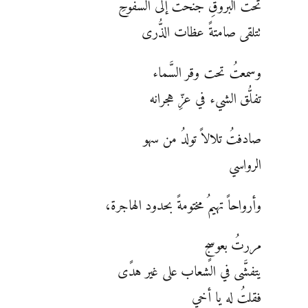
تحت البروقِ جنحتُ إلى السفوحِ
تتلقى صامتةً عظات الذُّرى
وسمعتُ تحت وقر السَّماء
تفلُّق الشيء في عزِّ هجرانه
صادفتُ تلالاً تولدُ من سهو
الرواسي
وأرواحاً تهيمُ مختومةً بحدود الهاجرة،
مررتُ بعوسجٍ
يتفشَّى في الشعاب على غير هدًى
فقلتُ له يا أخي