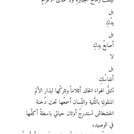
ليست رماحُ الجبابرةِ ولا مُدى الأقزامِ
بل
يدُكِ
بل
أصابعُ يدِكِ
لا
بل
أنفاسُكِ
تشقُّ الهواءَ الخالد أثلاماً وتتركُها لبذار الألم
المنقولةِ بالثَّنية واللِّسان أسمعُها تحت دُخنة
الخشخاش تستدرجُ أوثان حياتي باسطةً أكفَّها
في الوصيد،