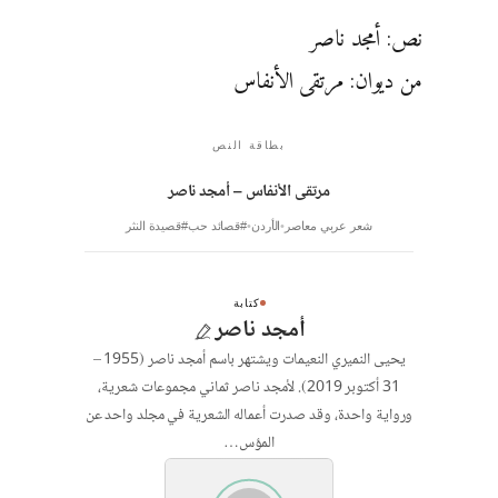
نص: أمجد ناصر
من ديوان: مرتقى الأنفاس
بطاقة النص
مرتقى الأنفاس – أمجد ناصر
شعر عربي معاصر
الأردن
#قصائد حب
#قصيدة النثر
كتابة
أمجد ناصر
يحيى النميري النعيمات ويشتهر باسم أمجد ناصر (1955 –
31 أكتوبر 2019). لأمجد ناصر ثماني مجموعات شعرية،
ورواية واحدة، وقد صدرت أعماله الشعرية في مجلد واحد عن
المؤس…