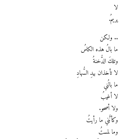
لا
يريمُ.
.. ولكن
ما بالُ هذه الكاسُ
وتلكَ الدُّخنةُ
لا تأخذان بيدِ السُّهادِ
ما بالُني
لا أغيبُ
ولا أصحو.
وكأنَّني ما رأيتُ
وما لمستُ