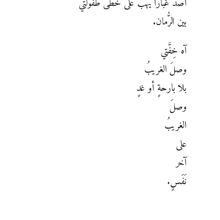
أصدُّ غباراً يهبُّ على خُطى طفولتي
بين الرُّمان.
آه خِفَّتي
وصلَ الغريبُ
بلا بارحةٍ أو غدٍ
وصلَ
الغريبُ
على
آخر
نَفَسٍ.