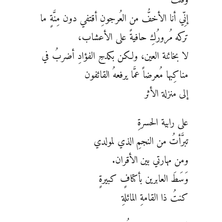
إنِّي أنا الأخفُّ من العُرجونِ أقتفي دون مِنَّةٍ ما
تركه مُرورُكِ حافيةً على الأعشاب،
لا بخائنة العين، ولكن بكدحِ الفؤادِ أضربُ في
مناكِبها مُعرضاً عمَّا يرفعهُ القائفون
إلى منزلة الأثر
على رابية الحسرةِ
تبرَّأتُ من النجمِ الذي لمولدي
ومن مهارتي بين الأقران.
وَسَطَ العابرين بأكتافٍ كبيرةٍ
كنتُ ذا القامةِ المائلةِ