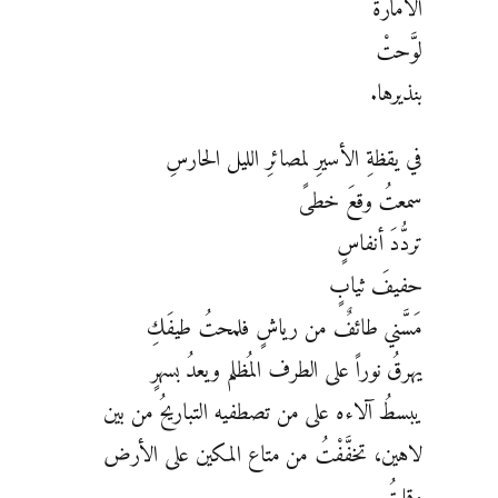
الأمارة
لوَّحتْ
بنذيرها.
في يقظةِ الأسيرِ لمصائرِ الليل الحارسِ
سمعتُ وقعَ خطىً
تردُّدَ أنفاسٍ
حفيفَ ثيابٍ
مَسَّني طائفٌ من رياشٍ فلمحتُ طيفَكِ
يهرقُ نوراً على الطرف المُظلم ويعدُ بسهرٍ
يبسطُ آلاءه على من تصطفيه التباريحُ من بين
لاهين، تخفَّفْتُ من متاع المكين على الأرض
وقلتُ