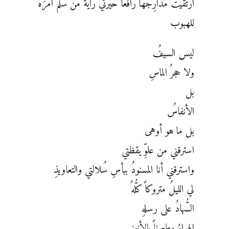
ارتقيتُ مدارِجها رافعاً حيرتي رايةَ من سلَّم أمرَهُ
للهبوب
ليس السيفُ
ولا حجرُ الماسِ
بل
الأنفاسُ
بل ما هو أوهى
استرقني من علوِّ يقظتي
واسترقني أنا المسنودُ ببأسِ سُلالتي والتعاويذِ
لي الليلُ متروكاً كلُّهُ
السُّهادُ على رسلهِ
الهواءُ مطعوناً بالأنين