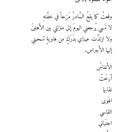
وقعتُ كما يقعُ السَّادرُ مَرَحاً في خفَّتهِ
لا نَسبي يُرجعني اليومَ إلى منزلتي بين الأهلينَ
ولا ارتدَّت عيناي بدَرَكٍ من هاويةٍ تسحبني
إليها الأجراس.
الأنفاسُ
أرخَتْ
نقابها
الهَوى
القاسي
اجتَباني