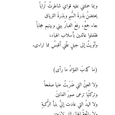
وبما حملتني عليه قواي شاطرتُ تُراباً
يحتضنُ بذرةَ السُّمِ وبذرةَ الترياق
جاء جمعٌ، رفعَ الغبارُ بيني وبينهم حجاباً
فقفلوا عائدين بأسلاب الهباء،
وآويتُ إلى جبلٍ علّني أقبسُ مما تراءى.
(ما كذبَ الفؤادُ ما رأى)
ولا العينُ التي ضَرَبتُ عنها صفحاً
وتركتُها ترعى صورَ الفانينَ
ولا اليدُ التي عادت إليَّ بنبأ الرُّكبةِ
ولا رائحةُ الهالِ التي لازمتني