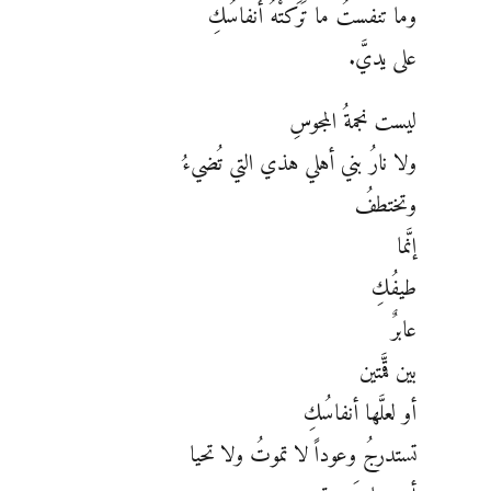
وما تنفستُ ما تَرَكتْهُ أنفاسُكِ
على يديَّ.
ليست نجمةُ المجوسِ
ولا نارُ بني أهلي هذي التي تُضيءُ
وتختطفُ
إنَّما
طيفُكِ
عابرٌ
بين قمَّتين
أو لعلَّها أنفاسُكِ
تستدرجُ وعوداً لا تموتُ ولا تحيا