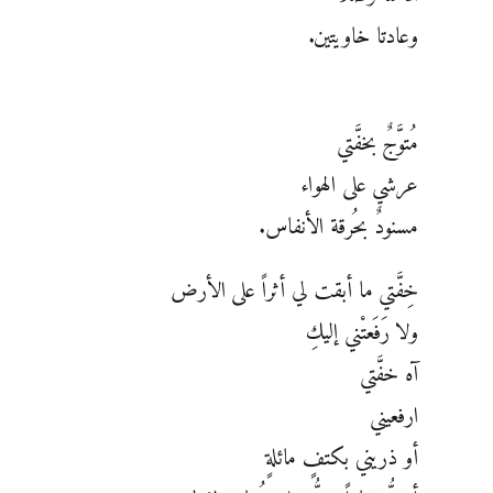
وعادتا خاويتين.
مُتوَّجٌ بخفَّتي
عرشي على الهواء
مسنودٌ بحُرقة الأنفاس.
خِفَّتي ما أبقت لي أثراً على الأرض
ولا رَفَعتْني إليكِ
آه خفَّتي
ارفعيني
أو ذريني بكتفٍ مائلةٍ