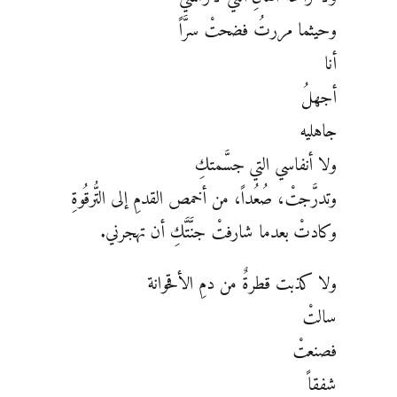
وحيثما مررتُ فضحتْ سرَّاً
أنا
أجهلُ
جاهليه
ولا أنفاسي التي جسَّمتكِ
وتدرَّجتْ، صُعُداً، من أخمص القدمِ إلى التُّرقُوةِ
وكادتْ بعدما شارفتْ جنَّتَّكِ أن تهجرني.
ولا كذبت قطرةٌ من دمِ الأقحوانة
سالتْ
فصنعتْ
شفقاً