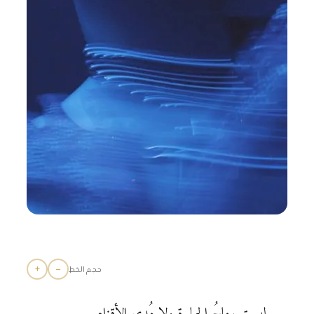
+
−
حجم الخط