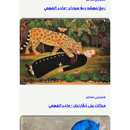
ربيعٌ تنهشه دببةٌ سوداء – ماجد الفهمي
شعر عربي معاصر
مخالبٌ على جُمَّار نخل – ماجد الفهمي