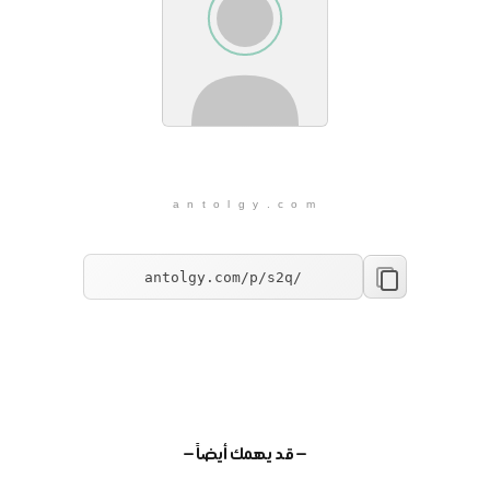
a n t o l g y . c o m
— قد يهمك أيضاً —