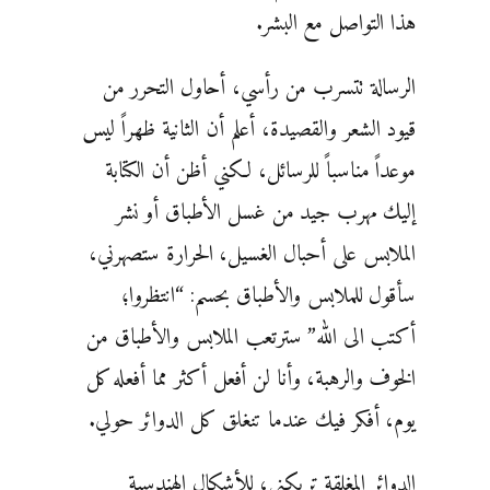
هذا التواصل مع البشر.
الرسالة تتسرب من رأسي، أحاول التحرر من
قيود الشعر والقصيدة، أعلم أن الثانية ظهراً ليس
موعداً مناسباً للرسائل، لكني أظن أن الكتابة
إليك مهرب جيد من غسل الأطباق أو نشر
الملابس على أحبال الغسيل، الحرارة ستصهرني،
سأقول للملابس والأطباق بحسم: “انتظروا؛
أكتب الى الله” سترتعب الملابس والأطباق من
الخوف والرهبة، وأنا لن أفعل أكثر مما أفعله كل
يوم، أفكر فيك عندما تنغلق كل الدوائر حولي.
الدوائر المغلقة تربكني، للأشكال الهندسية