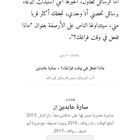
أما الرسائل تطاول، أخبرها انني استبدلت الدعاء
برسائل تخصني أنا وحدي؛ تجعلك أكثر قربا
مني، سيتداولها الناس على الأرصفة بعنوان “ماذا
تفعل في وقت فراغك؟”.
بطاقة النص
ماذا تفعل في وقت فراغك؟ – سارة عابدين
أدب الرسائل
مصر
#رسائل إلى الله
كتابة
سارة عابدين
شاعرة مصرية صدر لها: على حافتين معاً ـ دار الدار ـ 2013
أبتلع الوقت ـ دار روافد ـ 2016 وبيننا حديقة ، مع مروة أبو
ضيف ـ روافد ـ 2017