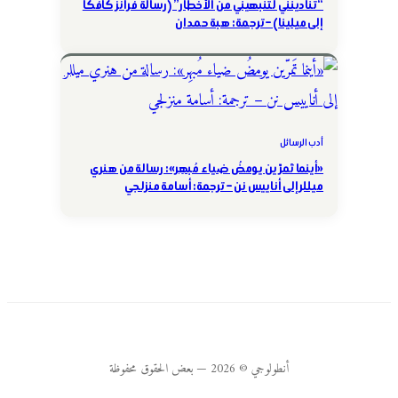
“تنادينني لتنبهيني من الأخطار” (رسالة فرانز كافكا
إلى ميلينا) – ترجمة: هبة حمدان
أدب الرسائل
«أينما تَمرّين يومضُ ضياء مُبهِر»: رسالة من هنري
ميللر إلى أناييس نن – ترجمة: أسامة منزلجي
أنطولوجي © 2026 — بعض الحقوق محفوظة