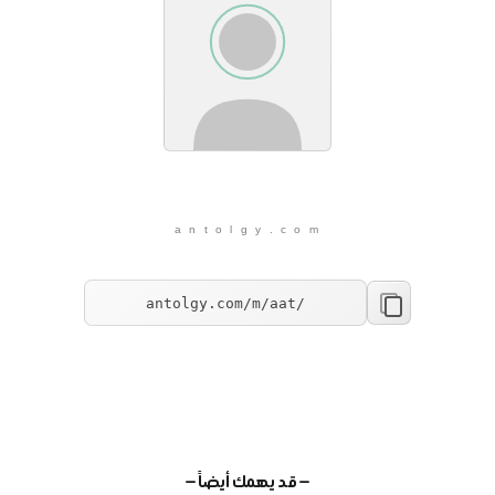
a n t o l g y . c o m
— قد يهمك أيضاً —