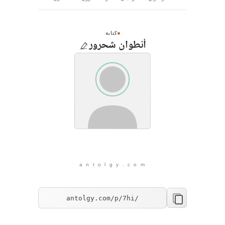
كتابة
أنطوان شحرور
a n t o l g y . c o m