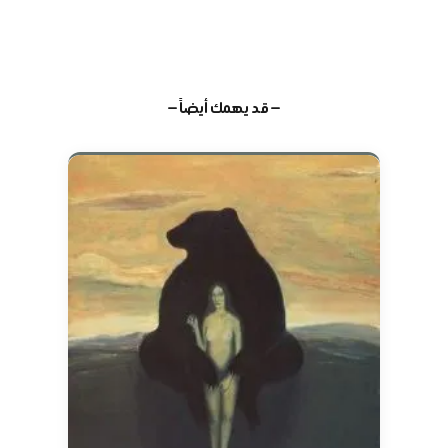
— قد يهمك أيضاً —