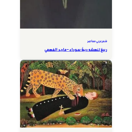
شعر عربي معاصر
ربيعٌ تنهشه دببةٌ سوداء – ماجد الفهمي