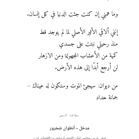
وما همني إن كنت جئت الدنيا في كل إنسان.
إنني ألاقي الأثير الأصلي لما لم ينوجد قط
منذ رحيلي نبتت على جسدي
كمية من الأعشاب المجهولة ومن الازهار
لن أرجع أبدًا إلى هذه الأرض.
من ديوان: سيجئ الموت وستكون له عيناك –
جمانة حداد
بطاقة النص
مدخل – أنطوان شحرور
شعر عربي معاصر
لبنان
#شعراء منتحرون
#قصائد حزن