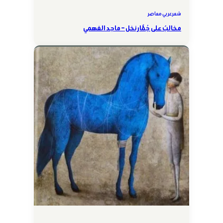
شعر عربي معاصر
مخالبٌ على جُمَّار نخل – ماجد الفهمي