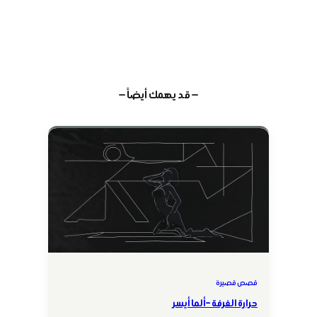
— قد يهمك أيضاً —
قصص قصيرة
حرارة الغرفة – ألما أيسر