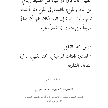
الطبيب نائماً فوق ذراعها، ظل القميص يبكي
من البرد والجوع، بالنسبة إلى الجوع فقد ألقمته
ثديها، أما بالنسبة إلى البرد فكان عليها أن تتعافى
سريعاً حتى تشتري له طفلاً يرتديه.
*نص: محمد القليني
*المصدر: طعنات الموسيقى، محمد القليني، دائرة
الثقافة، الشارقة.
بطاقة النص
السقوط الأخير – محمد القليني
قصص قصيرة
مصر
#الاغتراب عن الذات
#قصص قصيرة
#كتابة عن الذات