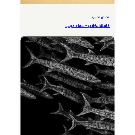
قصص قصيرة
قافلة الكلاب – سماء عيسى