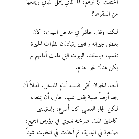
اختفت كما تزعم، فما الذي يحمل المباني ويمنعها
من السقوط؟
لكنـه وقف حائـراً في مدخل البيـت، كان
بعـض جيرانه واقفين يتبادلون نظرات الحيرة
نفسها، فباستثناء البيوت التي طفت أمامهم لم
يكن هناك غير العدم.
أحـد الجيران ألقى نفسـه أمام المدخل، آمـلاً أن
يجد أرضاً صلبة يقف عليها، حاول أن يمنعه،
لكن الجار العصبي كان أسرع، ولدقيقتين
كاملتين ظلت صرخته تدوي في رؤوس الجميع،
صاخبة في البداية، ثم أخذت في الخفوت شيئاً