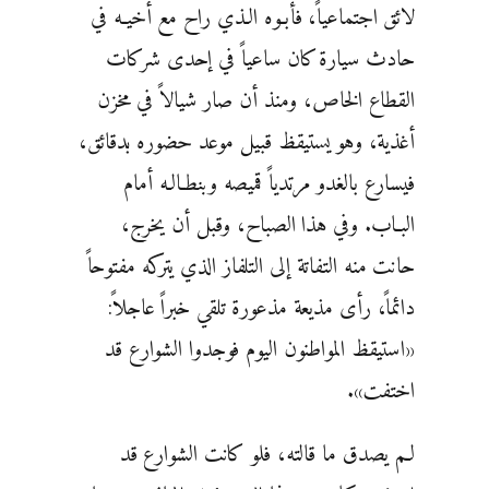
لائق اجتماعياً، فأبـوه الـذي راح مع أخيـه في
حادث سيارة كان ساعياً في إحدى شركات
القطاع الخاص، ومنذ أن صار شيالاً في مخزن
أغذية، وهو يستيقظ قبيل موعد حضوره بدقائق،
فيسارع بالغدو مرتدياً قميصه وبنطـالـه أمام
البـاب. وفي هذا الصباح، وقبل أن يخرج،
حانت منه التفاتة إلى التلفاز الذي يتركه مفتوحاً
دائماً، رأى مذيعة مذعورة تلقي خبراً عاجلاً:
«استيقظ المواطنون اليوم فوجدوا الشوارع قد
اختفت».
لـم يصدق ما قالته، فلو كانت الشوارع قد