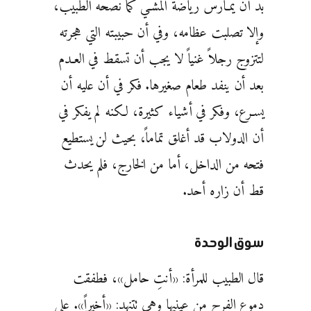
بد أن يمـارس رياضة المشـي كما نصحه الطبيب،
وإلا تصلبت عظامه، وفي أن حبيبته التي هجرته
لتتزوج رجلاً غنياً لا يجب أن تسقط في العـدم
بعد أن ينفد طعام صغيرها. فكر في أن عليه أن
يسـرع، وفكر في أشياء كثيرة، لكنه لم يفكر في
أن الدولاب قد أغلق تماماً، بحيث لن يستطيع
فتحه من الداخل، أما من الخارج، فلم يحدث
قط أن زاره أحد.
سوق الوحدة
قال الطبيب للمرأة: «أنتِ حامل»، فطفقت
دموع الفرح من عينيها وهي تتنهد: «أخيراً». على