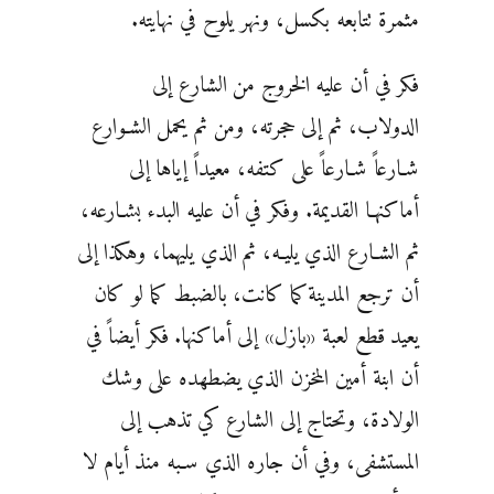
مثمرة تتابعه بكسل، ونهر يلوح في نهايته.
فكر في أن عليه الخروج من الشارع إلى
الدولاب، ثم إلى حجرته، ومن ثم يحمل الشـوارع
شـارعاً شـارعاً على كتفه، معيداً إياها إلى
أماكنهـا القديمة. وفكر في أن عليه البدء بشـارعه،
ثم الشـارع الذي يليـه، ثم الذي يليهما، وهكذا إلى
أن ترجع المدينة كما كانت، بالضبط كما لو كان
يعيد قطع لعبة «بازل» إلى أماكنها. فكر أيضاً في
أن ابنة أمين المخزن الذي يضطهده على وشك
الولادة، وتحتاج إلى الشارع كي تذهب إلى
المستشفى، وفي أن جاره الذي سـبه منذ أيام لا