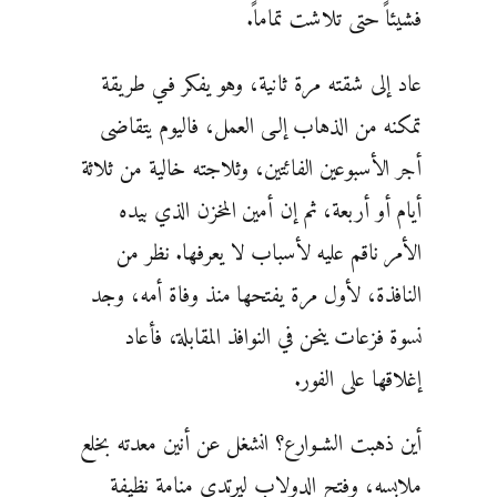
فشيئاً حتى تلاشت تماماً.
عاد إلى شقته مرة ثانية، وهو يفكر فـي طريقة
تمكنه من الذهاب إلـى العمل، فاليوم يتقاضى
أجر الأسبوعين الفائتين، وثلاجته خالية من ثلاثة
أيام أو أربعة، ثم إن أمين المخزن الذي بيده
الأمر ناقم عليه لأسباب لا يعرفها. نظر من
النافذة، لأول مرة يفتحها منذ وفاة أمه، وجد
نسوة فزعات ينحن في النوافذ المقابلة، فأعاد
إغلاقها على الفور.
أين ذهبت الشـوارع؟ انشغل عن أنين معدته بخلع
ملابسه، وفتح الدولاب ليرتدي منامة نظيفة