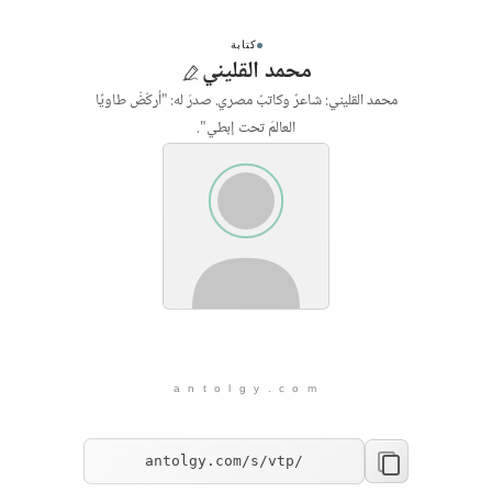
كتابة
محمد القليني
محمد القليني: شاعرٌ وكاتبٌ مصري. صدرَ له: "أركُضُ طاويًا
العالمَ تحت إبطي".
a n t o l g y . c o m