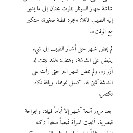
شاشة جهاز السونار نظرت بحنان إلى ما يشير
إليه الطبيب قائلاً: «مجرد قطنة صغيرة، ستكبر
مع الوقت».
لم يمض شـهر حتى أشـار الطبيب إلى شيء
ينبض على الشاشة، وهتف: «لقد نبتت له
أزرار». ولم يمض شـهر آخر حتى رأت على
الشاشة كمين قد اكتمل نموهما، وياقة تكاد
تكتمل.
بعد مرور تسعة أشـهر إلا أياماً قليلة، وبجراحة
قيصرية، أنجبت المـرأة قميصاً صغيراً تركـه